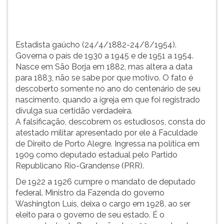
em
TAB
São
e
Borja
depois
em
F.
Estadista gaúcho (24/4/1882-24/8/1954).
1882,
Para
Governa o país de 1930 a 1945 e de 1951 a 1954.
mas
pausar
Nasce em São Borja em 1882, mas altera a data
altera
a
para 1883, não se sabe por que motivo. O fato é
a
leitura
descoberto somente no ano do centenário de seu
...
pressione
nascimento, quando a igreja em que foi registrado
D
divulga sua certidão verdadeira.
(primeira
A falsificação, descobrem os estudiosos, consta do
tecla
atestado militar apresentado por ele à Faculdade
à
de Direito de Porto Alegre. Ingressa na política em
esquerda
1909 como deputado estadual pelo Partido
do
Republicano Rio-Grandense (PRR).
F),
De 1922 a 1926 cumpre o mandato de deputado
para
federal. Ministro da Fazenda do governo
continuar
Washington Luís, deixa o cargo em 1928, ao ser
pressione
eleito para o governo de seu estado. É o
G