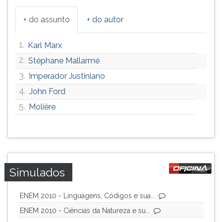
ouvir
+ do assunto
+ do autor
essa
instrução
novamente.
1.
Karl Marx
2.
Stéphane Mallarmé
3.
Imperador Justiniano
4.
John Ford
5.
Molière
Simulados
ENEM 2010 - Linguagens, Códigos e sua...
ENEM 2010 - Ciências da Natureza e su...