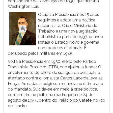
comandante da Revolução de 1930, que derruba
(primeira
Washington Luís.
tecla
à
Ocupa a Presidência nos 15 anos
direita
seguintes e adota uma política
do
nacionalista. Cria o Ministério do
F).
Trabalho e uma nova legislação
Para
trabalhista a partir de 1937, quando
ir
instala o Estado Novo e governa
ao
com poderes ditatoriais. É
menu
derrubado pelos militares em 1945.
principal
Volta à Presidência em 1950, eleito pelo Partido
pressione
Trabalhista Brasileiro (PTB), que ajudou a fundar. O
a
envolvimento do chefe de sua guarda pessoal no
tecla
atentado contra o jornalista Carlos Lacerda leva as
J
Forças Armadas a exigir sua renúncia no último ano
e
do mandato. Suicida-se em meio à crise política,
depois
com um tiro no peito, na madrugada de 24 de
F.
agosto de 1954, dentro do Palácio do Catete, no Rio
Pressione
de Janeiro.
F
para