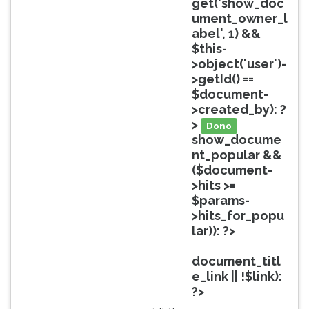
get('show_doc
ouvir
ument_owner_l
essa
abel', 1) &&
instrução
$this-
novamente.
>object('user')-
>getId() ==
$document-
>created_by): ?
>
Dono
show_docume
nt_popular &&
($document-
>hits >=
$params-
>hits_for_popu
lar)): ?>
Popular
document_titl
e_link || !$link):
?>