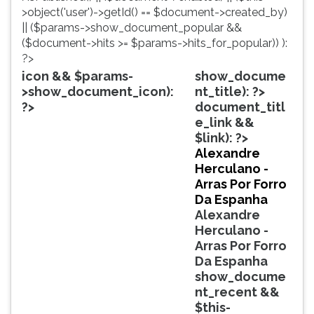
simulados
TAB
>object('user')->getId() == $document->created_by)
comentados.
e
|| ($params->show_document_popular &&
Acessibilidade
depois
($document->hits >= $params->hits_for_popular)) ):
sem
F.
?>
leitor
Para
icon && $params-
show_docume
de
pausar
>show_document_icon):
nt_title): ?>
tela.
a
?>
document_titl
leitura
e_link &&
pressione
$link): ?>
D
Alexandre
(primeira
Herculano -
tecla
Arras Por Forro
à
Da Espanha
esquerda
Alexandre
do
Herculano -
F),
Arras Por Forro
para
Da Espanha
continuar
show_docume
pressione
nt_recent &&
G
$this-