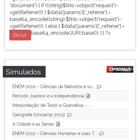
'document') { if ((string)$this->object('request')-
>getReferrer()) { $data['params']['_referrer'] =
base64_encode((string) $this->object('request')-
>getReferrer()); } else { $data['params']['_referrer'] =
base64_encode(JURI::base()); } } ?>
Excluir
Simulados
ENEM 2010 - Ciências da Natureza e su...
Período Joanino e a Independência
Interpretação de Texto e Gramática - ...
Geografia (Unicamp 2013)
A Cidade e as Serras
ENEM 2012 - Ciências Humanas e suas T...