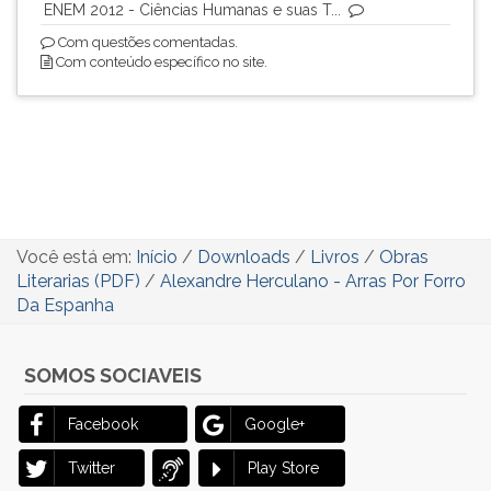
ENEM 2012 - Ciências Humanas e suas T...
Com questões comentadas.
Com conteúdo específico no site.
Você está em:
Início
/
Downloads
/
Livros
/
Obras
Literarias (PDF)
/
Alexandre Herculano - Arras Por Forro
Da Espanha
SOMOS SOCIAVEIS
Facebook
Google+
Twitter
Play Store