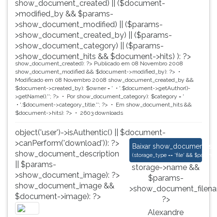
show_document_created) || ($document-
>modified_by && $params-
>show_document_modified) || ($params-
>show_document_created_by) || ($params-
>show_document_category) || ($params-
>show_document_hits && $document->hits) ): ?>
show_document_created): ?>
Publicado em 08 Novembro 2008
show_document_modified && $document->modified_by): ?>
Modificado em 08 Novembro 2008
show_document_created_by &&
$document->created_by): $owner = '
'.$document->getAuthor()-
>getName().'
'; ?>
Por
show_document_category): $category = '
'.$document->category_title.'
'; ?>
Em
show_document_hits &&
$document->hits): ?>
2603 downloads
object('user')->isAuthentic() || $document-
>canPerform('download')): ?>
Alexandre Herculano
Baixar
show_document_size
show_document_description
(
storage_type == 'file' && $para
|| $params-
storage->name &&
>show_document_image): ?>
$params-
show_document_image &&
>show_document_filena
$document->image): ?>
?>
Alexandre