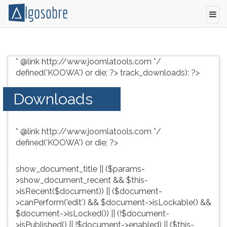
Conteúdo
Pressione
grátis
TAB
* @link http://www.joomlatools.com */
para
e
defined('KOOWA') or die; ?>
track_downloads): ?>
vestibular,
depois
enem
F
Downloads
e
para
concursos.
ouvir
Videoaulas,
o
* @link http://www.joomlatools.com */
resumos
conteúdo
defined('KOOWA') or die; ?>
e
principal
download
desta
de
tela.
show_document_title || ($params-
livros,
Para
>show_document_recent && $this-
biografias,
pular
>isRecent($document)) || ($document-
guia
essa
>canPerform('edit') && $document->isLockable() &&
de
leitura
$document->isLocked()) || (!$document-
profissões,
pressione
>isPublished() || !$document->enabled) || ($this-