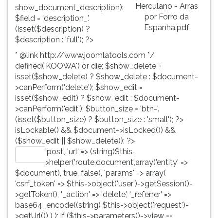
Herculano - Arras
show_document_description):
por Forro da
$field = 'description_'.
Espanha.pdf
(isset($description) ?
$description : 'full'); ?>
* @link http://www.joomlatools.com */
defined('KOOWA') or die; $show_delete =
isset($show_delete) ? $show_delete : $document-
>canPerform('delete'); $show_edit =
isset($show_edit) ? $show_edit : $document-
>canPerform('edit'); $button_size = 'btn-'.
(isset($button_size) ? $button_size : 'small'); ?>
isLockable() && $document->isLocked()) &&
($show_edit || $show_delete)): ?>
'post', 'url' => (string)$this-
Editar
>helper('route.document',array('entity' =>
$document), true, false), 'params' => array(
'csrf_token' => $this->object('user')->getSession()-
>getToken(), '_action' => 'delete', '_referrer' =>
base64_encode((string) $this->object('request')-
>getUrl()) ) ); if ($this->parameters()->view ==