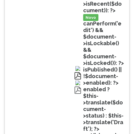
(primeira
>isRecent($do
tecla
cument)): ?>
à
Novo
direita
canPerform('e
do
dit') &&
F).
$document-
Para
>isLockable()
ir
&&
ao
$document-
menu
>isLocked()): ?>
principal
isPublished() ||
pressione
!$document-
a
pdf
>enabled): ?>
tecla
enabled ?
J
$this-
pdf
e
>translate($do
depois
cument-
F.
>status) : $this-
Pressione
>translate('Dra
F
ft'); ?>
para