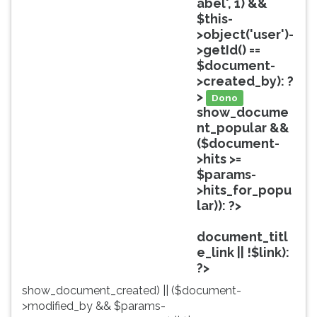
abel', 1) &&
ouvir
$this-
essa
>object('user')-
instrução
>getId() ==
novamente.
$document-
>created_by): ?
>
Dono
show_docume
nt_popular &&
($document-
>hits >=
$params-
>hits_for_popu
lar)): ?>
Popular
document_titl
e_link || !$link):
?>
show_document_created) || ($document-
>modified_by && $params-