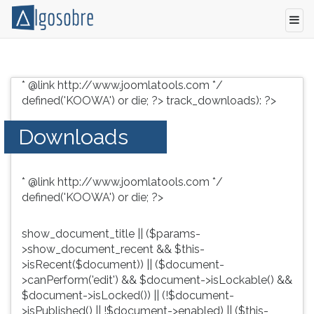
Conteúdo
Pressione
grátis
TAB
* @link http://www.joomlatools.com */
para
e
defined('KOOWA') or die; ?>
track_downloads): ?>
vestibular,
depois
enem
F
Downloads
e
para
concursos.
ouvir
Videoaulas,
o
* @link http://www.joomlatools.com */
resumos
conteúdo
defined('KOOWA') or die; ?>
e
principal
download
desta
de
tela.
show_document_title || ($params-
livros,
Para
>show_document_recent && $this-
biografias,
pular
>isRecent($document)) || ($document-
guia
essa
>canPerform('edit') && $document->isLockable() &&
de
leitura
$document->isLocked()) || (!$document-
profissões,
pressione
>isPublished() || !$document->enabled) || ($this-