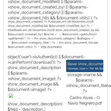
>show_document_modified) || ($params-
>show_document_created_by) || ($params-
>show_document_category) || ($params-
>show_document_hits && $document->hits) ): ?>
show_document_created): ?>
Publicado em 08 Novembro 2008
show_document_modified && $document->modified_by): ?>
Modificado em 08 Novembro 2008
show_document_created_by &&
$document->created_by): $owner = '
'.$document->getAuthor()-
>getName().'
'; ?>
Por
show_document_category): $category = '
'.$document->category_title.'
'; ?>
Em
show_document_hits &&
$document->hits): ?>
1651 downloads
object('user')->isAuthentic() || $document-
>canPerform('download')): ?>
Castro Alves - O Nav
Baixar
show_document_size
show_document_description
(
storage_type == 'file' && $para
|| $params-
storage->name &&
>show_document_image): ?>
$params-
show_document_image &&
>show_document_filena
$document->image): ?>
?>
Castro Alves - O
Navio Negreiro.pdf
show_document_description):
$field = 'description_'.