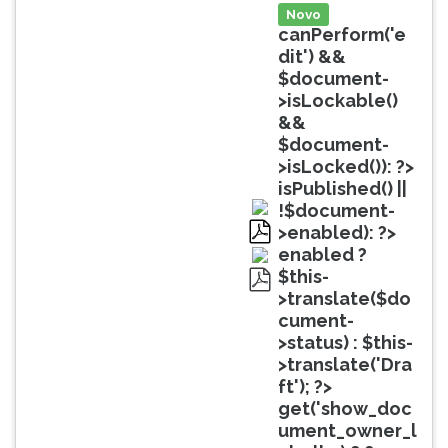
(primeira
Novo
tecla
canPerform('e
à
dit') &&
direita
$document-
do
>isLockable()
F).
&&
Para
$document-
ir
>isLocked()): ?>
ao
isPublished() ||
menu
!$document-
principal
>enabled): ?>
pressione
pdf
enabled ?
a
$this-
tecla
>translate($do
pdf
J
cument-
e
>status) : $this-
depois
>translate('Dra
F.
ft'); ?>
Pressione
get('show_doc
F
ument_owner_l
para