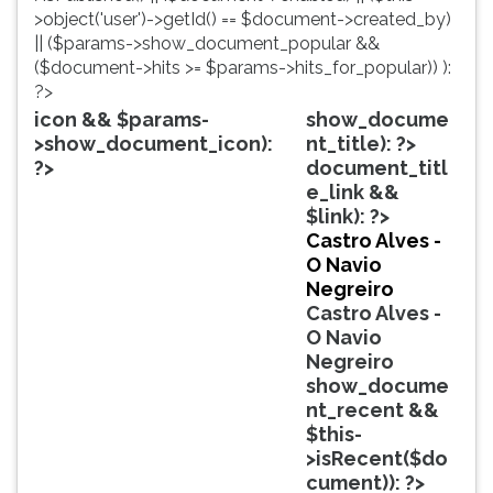
simulados
TAB
>object('user')->getId() == $document->created_by)
comentados.
e
|| ($params->show_document_popular &&
Acessibilidade
depois
($document->hits >= $params->hits_for_popular)) ):
sem
F.
?>
leitor
Para
icon && $params-
show_docume
de
pausar
>show_document_icon):
nt_title): ?>
tela.
a
?>
document_titl
leitura
e_link &&
pressione
$link): ?>
D
Castro Alves -
(primeira
O Navio
tecla
Negreiro
à
Castro Alves -
esquerda
O Navio
do
Negreiro
F),
show_docume
para
nt_recent &&
continuar
$this-
pressione
>isRecent($do
G
cument)): ?>