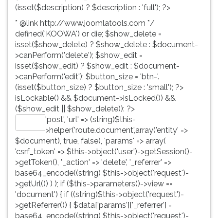
(isset($description) ? $description : 'full'); ?>
* @link http://www.joomlatools.com */
defined('KOOWA') or die; $show_delete =
isset($show_delete) ? $show_delete : $document-
>canPerform('delete'); $show_edit =
isset($show_edit) ? $show_edit : $document-
>canPerform('edit'); $button_size = 'btn-'.
(isset($button_size) ? $button_size : 'small'); ?>
isLockable() && $document->isLocked()) &&
($show_edit || $show_delete)): ?>
'post', 'url' => (string)$this-
Editar
>helper('route.document',array('entity' =>
$document), true, false), 'params' => array(
'csrf_token' => $this->object('user')->getSession()-
>getToken(), '_action' => 'delete', '_referrer' =>
base64_encode((string) $this->object('request')-
>getUrl()) ) ); if ($this->parameters()->view ==
'document') { if ((string)$this->object('request')-
>getReferrer()) { $data['params']['_referrer'] =
base64_encode((string) $this->object('request')-