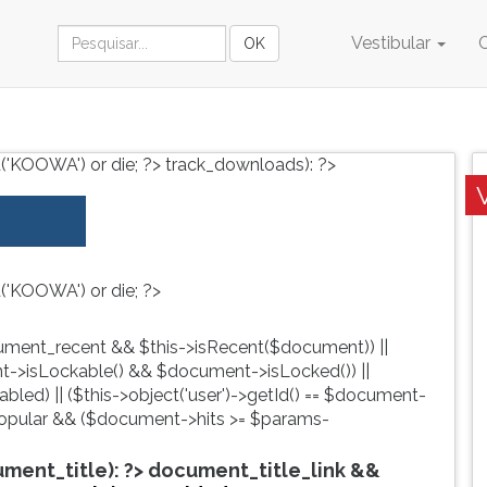
Vestibular
('KOOWA') or die; ?>
track_downloads): ?>
('KOOWA') or die; ?>
ment_recent && $this->isRecent($document)) ||
->isLockable() && $document->isLocked()) ||
led) || ($this->object('user')->getId() == $document-
pular && ($document->hits >= $params-
ent_title): ?>
document_title_link &&