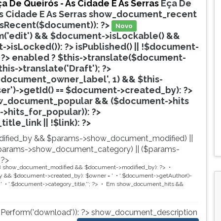
a De Queirós - As Cidade E As Serras
Eça De
s Cidade E As Serras
show_document_recent
isRecent($document)): ?>
Novo
('edit') && $document->isLockable() &&
>isLocked()): ?>
isPublished() || !$document-
 ?>
enabled ? $this->translate($document-
$this->translate('Draft'); ?>
document_owner_label', 1) && $this-
ser')->getId() == $document->created_by): ?>
w_document_popular && ($document->hits
->hits_for_popular)): ?>
Popular
tle_link || !$link): ?>
ified_by && $params->show_document_modified) ||
params->show_document_category) || ($params-
 ?>
8
show_document_modified && $document->modified_by): ?>
 && $document->created_by): $owner = '
'.$document->getAuthor()-
'
'.$document->category_title.'
'; ?>
Em
show_document_hits &&
nPerform('download')): ?>
show_document_description