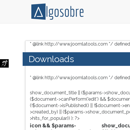
Conteúdo
Pressione
grátis
TAB
* @link http://www.joomlatools.com */ defined
para
e
vestibular,
depois
Downloads
enem
F
e
para
concursos.
ouvir
* @link http://www.joomlatools.com */ defined
Videoaulas,
o
resumos
conteúdo
e
principal
show_document_title || ($params->show_docu
download
desta
($document->canPerform('edit') && $document
de
tela.
(!$document->isPublished() || !$document->enab
livros,
Para
>created_by) || ($params->show_document_po
biografias,
pular
>hits_for_popular)) ): ?>
guia
essa
icon && $params-
show_docum