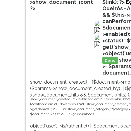
de
leitura
>show_document_icon):
$link): ?>
Eç
profissões,
pressione
?>
Queirós - A
simulados
TAB
&& $this->
comentados.
e
canPerform
Acessibilidade
depois
$document-
sem
F.
>enabled):
pdf
leitor
Para
>status) : 
de
pausar
get('show_
pdf
tela.
a
>object('u
leitura
sho
Dono
pressione
>= $params
D
document_ti
(primeira
show_document_created) || ($document->mod
tecla
($params->show_document_created_by) || ($
à
>show_document_hits && $document->hits) ):
esquerda
show_document_created): ?>
Publicado em 08 Novembro 200
do
Modificado em 08 Novembro 2008
show_document_created_by
F),
>getName().'
'; ?>
Por
show_document_category): $category = 
$document->hits): ?>
1456 downloads
para
continuar
object('user')->isAuthentic() || $document->ca
pressione