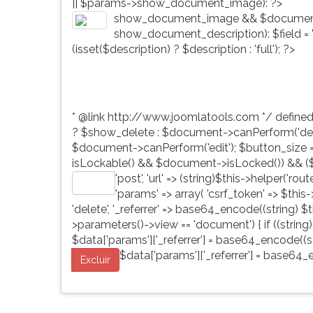
|| $params->show_document_image): ?>
G
show_document_image && $document
(primeira
show_document_description): $field = 'd
tecla
(isset($description) ? $description : 'full'); ?>
à
direita
do
F).
* @link http://www.joomlatools.com */ define
Para
? $show_delete : $document->canPerform('dele
ir
$document->canPerform('edit'); $button_size = 'b
ao
isLockable() && $document->isLocked()) && ($
menu
'post', 'url' => (string)$this->helper('ro
principal
Editar
'params' => array( 'csrf_token' => $this
pressione
'delete', '_referrer' => base64_encode((string) $th
a
>parameters()->view == 'document') { if ((string)
tecla
$data['params']['_referrer'] = base64_encode((str
J
$data['params']['_referrer'] = base64_e
e
Excluir
depois
F.
Pressione