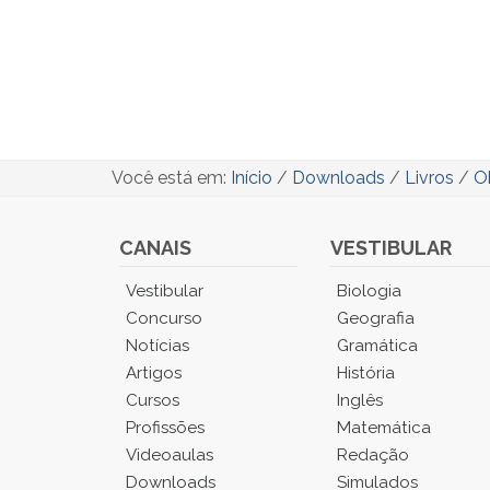
Você está em:
Início
/
Downloads
/
Livros
/
Ob
CANAIS
VESTIBULAR
Você
Vestibular
Biologia
está
Concurso
Geografia
no
Notícias
Gramática
Menu
Artigos
História
Principal.
Cursos
Inglês
Pressione
TAB
Profissões
Matemática
e
Videoaulas
Redação
depois
Downloads
Simulados