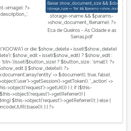
Eca de Queiros - As Cidade e as Serr
Baixar
show_document_size && $document->s
->image): ?>
(
storage_type == 'file' && $params->show_document_ex
escription_'.
storage->name && $params-
>show_document_filename): ?>
Eca de Queiros - As Cidade e as
Serras.pdf
d('KOOWA') or die; $show_delete = isset($show_delete)
te'); $show_edit = isset($show_edit) ? $show_edit :
tn-'.(isset($button_size) ? $button_size : 'small'); ?>
show_edit || $show_delete)): ?>
ute.document',array('entity' => $document), true, false),
->object('user')->getSession()->getToken(), '_action' =>
is->object('request')->getUrl()) ) ); if ($this-
$this->object('request')->getReferrer()) {
ing) $this->object('request')->getReferrer()); } else {
ncode(JURI::base()); } } ?>