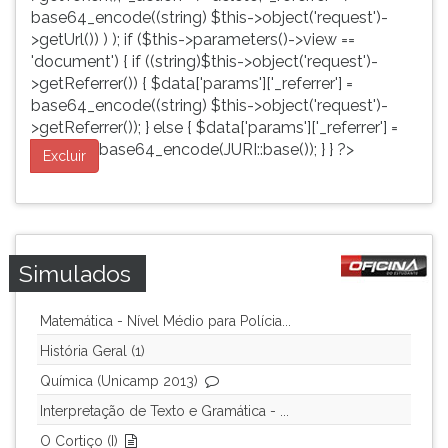
base64_encode((string) $this->object('request')-
>getUrl()) ) ); if ($this->parameters()->view ==
'document') { if ((string)$this->object('request')-
>getReferrer()) { $data['params']['_referrer'] =
base64_encode((string) $this->object('request')-
>getReferrer()); } else { $data['params']['_referrer'] =
base64_encode(JURI::base()); } } ?>
Excluir
Simulados
Matemática - Nível Médio para Polícia...
História Geral (1)
Química (Unicamp 2013)
Interpretação de Texto e Gramática - ...
O Cortiço (I)