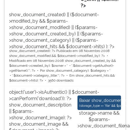
?>
show_document_created) || ($document-
>modified_by && $params-
>show_document_modified) || ($params-
>show_document_created_by) || ($params-
>show_document_category) || ($params-
>show_document_hits && $document->hits) ): ?>
show_document_created): ?>
Publicado em 08 Novembro 2008
show_document_modified && $document->modified_by): ?>
Modificado em 08 Novembro 2008
show_document_created_by &&
$document->created_by): $owner = '
'.$document->getAuthor()-
>getName().'
'; ?>
Por
show_document_category): $category = '
'.$document->category_title.'
'; ?>
Em
show_document_hits &&
$document->hits): ?>
3560 downloads
object('user')->isAuthentic() || $document-
>canPerform('download')): ?>
Joaquim Manuel de M
Baixar
show_document_size
show_document_description
(
storage_type == 'file' && $para
|| $params-
storage->name &&
>show_document_image): ?>
$params-
show_document_image &&
>show_document_filena