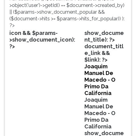
simulados
TAB
>object('user')->getId() == $document->created_by)
comentados.
e
|| ($params->show_document_popular &&
Acessibilidade
depois
($document->hits >= $params->hits_for_popular)) ):
sem
F.
?>
leitor
Para
icon && $params-
show_docume
de
pausar
>show_document_icon):
nt_title): ?>
tela.
a
?>
document_titl
leitura
e_link &&
pressione
$link): ?>
D
Joaquim
(primeira
Manuel De
tecla
Macedo - O
à
Primo Da
esquerda
California
do
Joaquim
F),
Manuel De
para
Macedo - O
continuar
Primo Da
pressione
California
G
show_docume