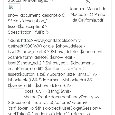
$document->image): ?>
?>
Joaquim Manuel de
Macedo - O Primo
show_document_description):
da California.pdf
$field = 'description_'.
(isset($description) ?
$description : 'full'); ?>
* @link http://www.joomlatools.com */
defined('KOOWA') or die; $show_delete =
isset($show_delete) ? $show_delete : $document-
>canPerform('delete'); $show_edit =
isset($show_edit) ? $show_edit : $document-
>canPerform('edit'); $button_size = 'btn-'.
(isset($button_size) ? $button_size : 'small'); ?>
isLockable() && $document->isLocked()) &&
($show_edit || $show_delete)): ?>
'post', 'url' => (string)$this-
Editar
>helper('route.document',array('entity' =>
$document), true, false), 'params' => array(
'csrf_token' => $this->object('user')->getSession()-
>getToken(), '_action' => 'delete', '_referrer' =>