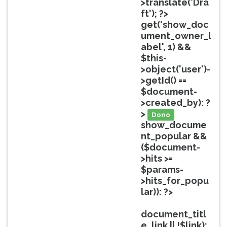
>translate('Dra
ouvir
ft'); ?>
essa
get('show_doc
instrução
ument_owner_l
novamente.
abel', 1) &&
$this-
>object('user')-
>getId() ==
$document-
>created_by): ?
>
Dono
show_docume
nt_popular &&
($document-
>hits >=
$params-
>hits_for_popu
lar)): ?>
Popular
document_titl
e_link || !$link):