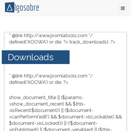
Conteúdo
Pressione
grátis
TAB
* @link http://www.joomlatools.com */
para
e
defined('KOOWA') or die; ?>
track_downloads): ?>
vestibular,
depois
enem
F
Downloads
e
para
concursos.
ouvir
Videoaulas,
o
* @link http://www.joomlatools.com */
resumos
conteúdo
defined('KOOWA') or die; ?>
e
principal
download
desta
de
tela.
show_document_title || ($params-
livros,
Para
>show_document_recent && $this-
biografias,
pular
>isRecent($document)) || ($document-
guia
essa
>canPerform('edit') && $document->isLockable() &&
de
leitura
$document->isLocked()) || (!$document-
profissões,
pressione
>isPublished() || !$document->enabled) || ($this-