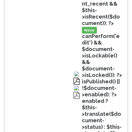
(primeira
nt_recent &&
tecla
$this-
à
>isRecent($do
direita
cument)): ?>
do
Novo
F).
canPerform('e
Para
dit') &&
ir
$document-
ao
>isLockable()
menu
&&
principal
$document-
pressione
>isLocked()): ?>
a
isPublished() ||
tecla
pdf
!$document-
J
>enabled): ?>
e
enabled ?
pdf
depois
$this-
F.
>translate($do
Pressione
cument-
F
>status) : $this-
para