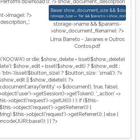
nPerform('download')): ?>
show_document_description
Lima Barreto - Javanes e Outros Cont
Baixar
show_document_size && $document->s
->image): ?>
(
storage_type == 'file' && $params->show_document_ex
escription_'.
storage->name && $params-
>show_document_filename): ?>
Lima Barreto - Javanes e Outros
Contos.pdf
d('KOOWA') or die; $show_delete = isset($show_delete)
te'); $show_edit = isset($show_edit) ? $show_edit :
tn-'.(isset($button_size) ? $button_size : 'small'); ?>
show_edit || $show_delete)): ?>
ute.document',array('entity' => $document), true, false),
->object('user')->getSession()->getToken(), '_action' =>
is->object('request')->getUrl()) ) ); if ($this-
$this->object('request')->getReferrer()) {
ing) $this->object('request')->getReferrer()); } else {
ncode(JURI::base()); } } ?>