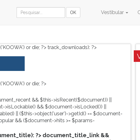
Vestibular
('KOOWA') or die; ?>
track_downloads): ?>
('KOOWA') or die; ?>
ment_recent && $this->isRecent($document)) ||
->isLockable() && $document->isLocked()) ||
led) || ($this->object('user')->getId() == $document-
pular && ($document->hits >= $params-
ent_title): ?>
document_title_link &&