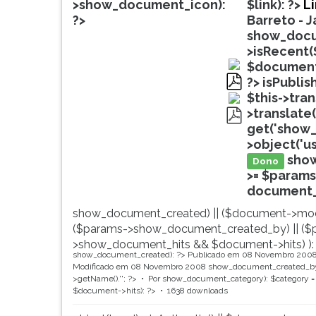
de
leitura
>show_document_icon):
$link): ?>
L
profissões,
pressione
?>
Barreto - 
simulados
TAB
show_docu
comentados.
e
>isRecent(
Acessibilidade
depois
$document
sem
F.
?>
isPublis
leitor
Para
pdf
$this->tra
de
pausar
>translate(
tela.
a
get('show_
pdf
leitura
>object('u
pressione
sho
Dono
D
>= $params
(primeira
document_ti
tecla
show_document_created) || ($document->mod
à
($params->show_document_created_by) || ($
esquerda
>show_document_hits && $document->hits) ):
do
show_document_created): ?>
Publicado em 08 Novembro 200
F),
Modificado em 08 Novembro 2008
show_document_created_by
para
>getName().'
'; ?>
Por
show_document_category): $category = 
$document->hits): ?>
1638 downloads
continuar
pressione