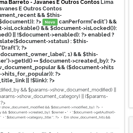
ima Barreto - Javanes E Outros Contos
Lima
Javanes E Outros Contos
ment_recent && $this-
$document)): ?>
canPerform('edit') &&
Novo
->isLockable() && $document->isLocked()):
hed() || !$document->enabled): ?>
enabled ?
nslate($document->status) : $this-
'Draft'); ?>
document_owner_label', 1) && $this-
ser')->getId() == $document->created_by): ?>
w_document_popular && ($document->hits
->hits_for_popular)): ?>
Popular
tle_link || !$link): ?>
ified_by && $params->show_document_modified) ||
params->show_document_category) || ($params-
 ?>
8
show_document_modified && $document->modified_by): ?>
 && $document->created_by): $owner = '
'.$document->getAuthor()-
'
'.$document->category_title.'
'; ?>
Em
show_document_hits &&