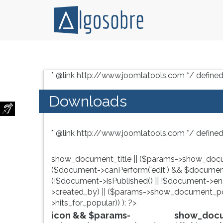
Conteúdo
Pressione
grátis
TAB
* @link http://www.joomlatools.com */ defined
para
e
vestibular,
depois
Downloads
enem
F
e
para
concursos.
ouvir
* @link http://www.joomlatools.com */ defined
Videoaulas,
o
resumos
conteúdo
e
principal
show_document_title || ($params->show_docu
download
desta
($document->canPerform('edit') && $document
de
tela.
(!$document->isPublished() || !$document->enab
livros,
Para
>created_by) || ($params->show_document_po
biografias,
pular
>hits_for_popular)) ): ?>
guia
essa
icon && $params-
show_docum