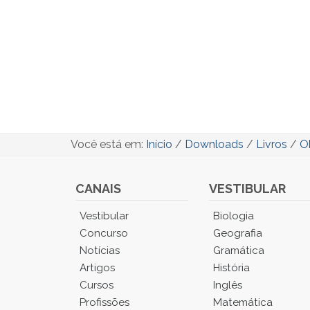
Você está em:
Início
/
Downloads
/
Livros
/
Ob
CANAIS
VESTIBULAR
Você
Vestibular
Biologia
está
Concurso
Geografia
no
Notícias
Gramática
Menu
Artigos
História
Principal.
Cursos
Inglês
Pressione
TAB
Profissões
Matemática