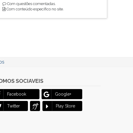
Com questões comentadas.
Com conteúdo específico no site.
os
OMOS SOCIAVEIS
Facebook
Google+
Twitter
Play Store