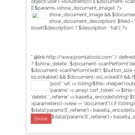
object('user')->isAuthentic() || $document->ca
G
|| $params->show_document_image): ?>
(primeira
show_document_image && $document
tecla
show_document_description): $field = 'd
à
(isset($description) ? $description : 'full'); ?>
direita
do
F).
Para
* @link http://www.joomlatools.com */ define
ir
? $show_delete : $document->canPerform('dele
ao
$document->canPerform('edit'); $button_size = 'b
menu
isLockable() && $document->isLocked()) && ($
principal
'post', 'url' => (string)$this->helper('ro
pressione
Editar
'params' => array( 'csrf_token' => $this
a
'delete', '_referrer' => base64_encode((string) $th
tecla
>parameters()->view == 'document') { if ((string)
J
$data['params']['_referrer'] = base64_encode((str
e
$data['params']['_referrer'] = base64_e
depois
Excluir
F.
Pressione