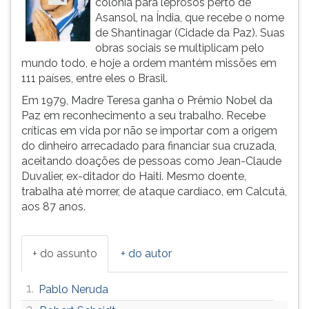
colônia para leprosos perto de
(primeira
Asansol, na Índia, que recebe o nome
tecla
de Shantinagar (Cidade da Paz). Suas
à
obras sociais se multiplicam pelo
direita
mundo todo, e hoje a ordem mantém missões em
do
111 países, entre eles o Brasil.
F).
Para
Em 1979, Madre Teresa ganha o Prêmio Nobel da
ir
Paz em reconhecimento a seu trabalho. Recebe
ao
críticas em vida por não se importar com a origem
menu
do dinheiro arrecadado para financiar sua cruzada,
principal
aceitando doações de pessoas como Jean-Claude
pressione
Duvalier, ex-ditador do Haiti. Mesmo doente,
a
trabalha até morrer, de ataque cardíaco, em Calcutá,
tecla
aos 87 anos.
J
e
depois
+ do assunto
+ do autor
F.
Pressione
1.
Pablo Neruda
F
para