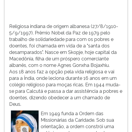
para
TAB
com
e
os
depois
pobres
F.
Religiosa indiana de origem albanesa (27/8/1910-
e
Para
5/9/1997). Prêmio Nobel da Paz de 1979 pelo
doent...
pausar
trabalho de solidariedade para com os pobres e
a
doentes, foi chamada em vida de a "santa dos
leitura
desamparados". Nasce em Skopje, hoje capital da
pressione
Macedônia, filha de um próspero comerciante
D
albanês, com o nome Agnes Gonxha Bojaxhiu.
(primeira
Aos 18 anos faz a opção pela vida religiosa e vai
tecla
para a Índia, onde leciona durante 16 anos em um
à
colégio religioso para moças ricas. Em 1944 muda-
esquerda
se para Calcutá e passa a dar assistência a pobres e
do
doentes, dizendo obedecer a um chamado de
F),
Deus.
para
Em 1949 funda a Ordem das
continuar
Missionárias da Caridade. Sob sua
pressione
orientação, a ordem constrói uma
G