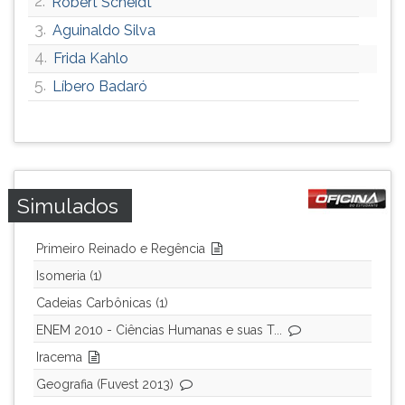
2.
Robert Scheidt
ouvir
3.
Aguinaldo Silva
essa
4.
Frida Kahlo
instrução
novamente.
5.
Líbero Badaró
Simulados
Primeiro Reinado e Regência
Isomeria (1)
Cadeias Carbônicas (1)
ENEM 2010 - Ciências Humanas e suas T...
Iracema
Geografia (Fuvest 2013)