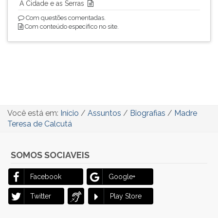
A Cidade e as Serras
Com questões comentadas.
Com conteúdo específico no site.
Você está em:
Início
/
Assuntos
/
Biografias
/
Madre
Teresa de Calcutá
SOMOS SOCIAVEIS
Facebook
Google+
Twitter
Play Store