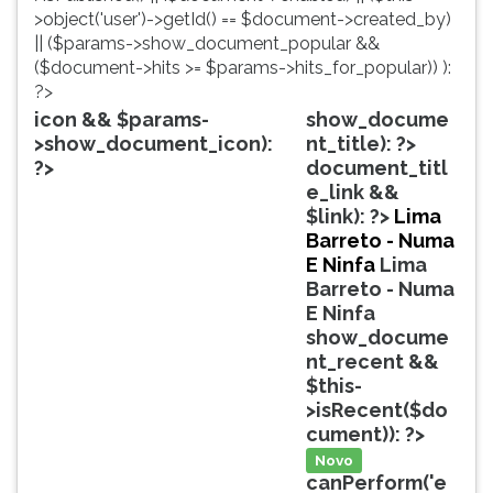
simulados
TAB
>object('user')->getId() == $document->created_by)
comentados.
e
|| ($params->show_document_popular &&
Acessibilidade
depois
($document->hits >= $params->hits_for_popular)) ):
sem
F.
?>
leitor
Para
icon && $params-
show_docume
de
pausar
>show_document_icon):
nt_title): ?>
tela.
a
?>
document_titl
leitura
e_link &&
pressione
$link): ?>
Lima
D
Barreto - Numa
(primeira
E Ninfa
Lima
tecla
Barreto - Numa
à
E Ninfa
esquerda
show_docume
do
nt_recent &&
F),
$this-
para
>isRecent($do
continuar
cument)): ?>
pressione
Novo
G
canPerform('e