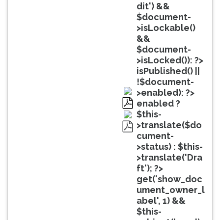
(primeira
dit') &&
tecla
$document-
à
>isLockable()
direita
&&
do
$document-
F).
>isLocked()): ?>
Para
isPublished() ||
ir
!$document-
ao
>enabled): ?>
menu
enabled ?
principal
pdf
$this-
pressione
>translate($do
a
cument-
pdf
tecla
>status) : $this-
J
>translate('Dra
e
ft'); ?>
depois
get('show_doc
F.
ument_owner_l
Pressione
abel', 1) &&
F
$this-
para