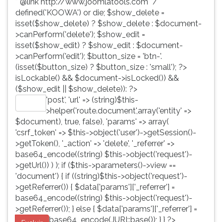
* @link http://www.joomlatools.com */
defined('KOOWA') or die; $show_delete =
isset($show_delete) ? $show_delete : $document-
>canPerform('delete'); $show_edit =
isset($show_edit) ? $show_edit : $document-
>canPerform('edit'); $button_size = 'btn-'.
(isset($button_size) ? $button_size : 'small'); ?>
isLockable() && $document->isLocked()) &&
($show_edit || $show_delete)): ?>
'post', 'url' => (string)$this-
Editar
>helper('route.document',array('entity' =>
$document), true, false), 'params' => array(
'csrf_token' => $this->object('user')->getSession()-
>getToken(), '_action' => 'delete', '_referrer' =>
base64_encode((string) $this->object('request')-
>getUrl()) ) ); if ($this->parameters()->view ==
'document') { if ((string)$this->object('request')-
>getReferrer()) { $data['params']['_referrer'] =
base64_encode((string) $this->object('request')-
>getReferrer()); } else { $data['params']['_referrer'] =
base64_encode(JURI::base()); } } ?>