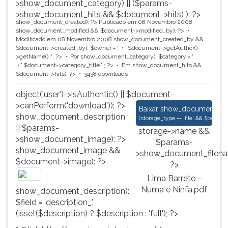
>show_document_category) || ($params-
>show_document_hits && $document->hits) ): ?>
show_document_created): ?>
Publicado em 08 Novembro 2008
show_document_modified && $document->modified_by): ?>
Modificado em 08 Novembro 2008
show_document_created_by &&
$document->created_by): $owner = '
'.$document->getAuthor()-
>getName().'
'; ?>
Por
show_document_category): $category = '
'.$document->category_title.'
'; ?>
Em
show_document_hits &&
$document->hits): ?>
3438 downloads
object('user')->isAuthentic() || $document-
>canPerform('download')): ?>
Lima Barreto - Numa 
Baixar
show_document_size
show_document_description
(
storage_type == 'file' && $para
|| $params-
storage->name &&
>show_document_image): ?>
$params-
show_document_image &&
>show_document_filena
$document->image): ?>
?>
Lima Barreto -
Numa e Ninfa.pdf
show_document_description):
$field = 'description_'.
(isset($description) ? $description : 'full'); ?>