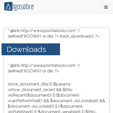
Conteúdo
Pressione
grátis
TAB
* @link http://www.joomlatools.com */
para
e
defined('KOOWA') or die; ?>
track_downloads): ?>
vestibular,
depois
enem
F
Downloads
e
para
concursos.
ouvir
Videoaulas,
o
* @link http://www.joomlatools.com */
resumos
conteúdo
defined('KOOWA') or die; ?>
e
principal
download
desta
de
tela.
show_document_title || ($params-
livros,
Para
>show_document_recent && $this-
biografias,
pular
>isRecent($document)) || ($document-
guia
essa
>canPerform('edit') && $document->isLockable() &&
de
leitura
$document->isLocked()) || (!$document-
profissões,
pressione
>isPublished() || !$document->enabled) || ($this-