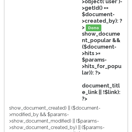
>object('user')-
ouvir
>getId() ==
essa
$document-
instrução
>created_by): ?
novamente.
>
Dono
show_docume
nt_popular &&
($document-
>hits >=
$params-
>hits_for_popu
lar)): ?>
Popular
document_titl
e_link || !$link):
?>
show_document_created) || ($document-
>modified_by && $params-
>show_document_modified) || ($params-
>show_document_created_by) || ($params-