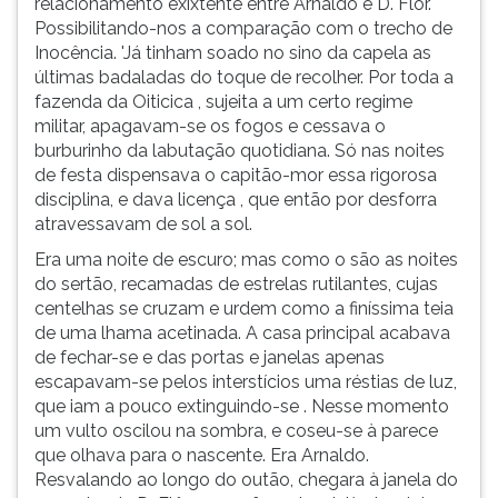
relacionamento exixtente entre Arnaldo e D. Flôr.
(primeira
Possibilitando-nos a comparação com o trecho de
tecla
Inocência. 'Já tinham soado no sino da capela as
à
últimas badaladas do toque de recolher. Por toda a
direita
fazenda da Oiticica , sujeita a um certo regime
do
militar, apagavam-se os fogos e cessava o
F).
burburinho da labutação quotidiana. Só nas noites
Para
de festa dispensava o capitão-mor essa rigorosa
ir
disciplina, e dava licença , que então por desforra
ao
atravessavam de sol a sol.
menu
principal
Era uma noite de escuro; mas como o são as noites
pressione
do sertão, recamadas de estrelas rutilantes, cujas
a
centelhas se cruzam e urdem como a finíssima teia
tecla
de uma lhama acetinada. A casa principal acabava
J
de fechar-se e das portas e janelas apenas
e
escapavam-se pelos interstícios uma réstias de luz,
depois
que iam a pouco extinguindo-se . Nesse momento
F.
um vulto oscilou na sombra, e coseu-se à parece
Pressione
que olhava para o nascente. Era Arnaldo.
F
Resvalando ao longo do outão, chegara à janela do
para