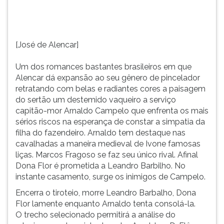
pincelador
TAB
retratando...
e
depois
F.
[José de Alencar]
Para
pausar
Um dos romances bastantes brasileiros em que
a
Alencar dá expansão ao seu gênero de pincelador
leitura
retratando com belas e radiantes cores a paisagem
pressione
do sertão um destemido vaqueiro a serviço
D
capitão-mor Arnaldo Campelo que enfrenta os mais
(primeira
sérios riscos na esperança de constar a simpatia da
tecla
filha do fazendeiro. Arnaldo tem destaque nas
à
cavalhadas a maneira medieval de Ivone famosas
esquerda
liças. Marcos Fragoso se faz seu único rival. Afinal
do
Dona Flor é prometida a Leandro Barbilho. No
F),
instante casamento, surge os inimigos de Campelo.
para
Encerra o tiroteio, morre Leandro Barbalho, Dona
continuar
Flor lamente enquanto Arnaldo tenta consolá-la.
pressione
O trecho selecionado permitirá a análise do
G