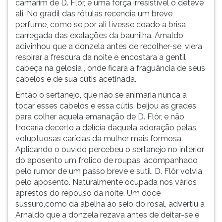
camarim de D. Flôr, e uma força irresistível o deteve
ouvir
ali. No gradil das rótulas recendia um breve
essa
perfume, como se por ali tivesse coado a brisa
instrução
carregada das exalações da baunilha. Arnaldo
novamente.
adivinhou que a donzela antes de recolher-se, viera
respirar a frescura da noite e encostara a gentil
cabeça na gelosia , onde ficara a fraguância de seus
cabelos e de sua cútis acetinada.
Então o sertanejo, que não se animaria nunca a
tocar esses cabelos e essa cútis, beijou as grades
para colher aquela emanação de D. Flôr, e não
trocaria decerto a delícia daquela adoração pelas
voluptuosas carícias da mulher mais formosa.
Aplicando o ouvido percebeu o sertanejo no interior
do aposento um frolico de roupas, acompanhado
pelo rumor de um passo breve e sutil. D. Flôr volvia
pelo aposento. Naturalmente ocupada nos vários
aprestos do repouso da noite. Um doce
sussuro,como da abelha ao seio do rosal, advertiu a
Arnaldo que a donzela rezava antes de deitar-se e