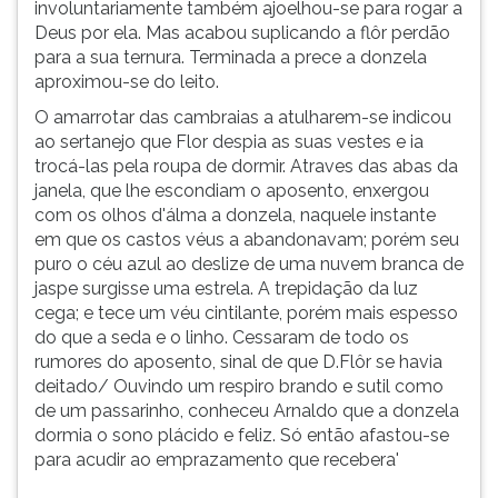
involuntariamente também ajoelhou-se para rogar a
Deus por ela. Mas acabou suplicando a flôr perdão
para a sua ternura. Terminada a prece a donzela
aproximou-se do leito.
O amarrotar das cambraias a atulharem-se indicou
ao sertanejo que Flor despia as suas vestes e ia
trocá-las pela roupa de dormir. Atraves das abas da
janela, que lhe escondiam o aposento, enxergou
com os olhos d'álma a donzela, naquele instante
em que os castos véus a abandonavam; porém seu
puro o céu azul ao deslize de uma nuvem branca de
jaspe surgisse uma estrela. A trepidação da luz
cega; e tece um véu cintilante, porém mais espesso
do que a seda e o linho. Cessaram de todo os
rumores do aposento, sinal de que D.Flôr se havia
deitado/ Ouvindo um respiro brando e sutil como
de um passarinho, conheceu Arnaldo que a donzela
dormia o sono plácido e feliz. Só então afastou-se
para acudir ao emprazamento que recebera'