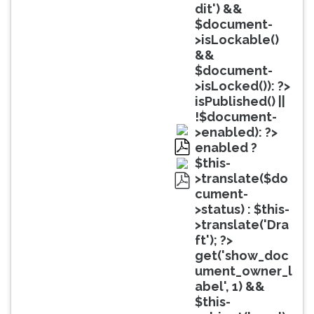
(primeira
dit') &&
tecla
$document-
à
>isLockable()
direita
&&
do
$document-
F).
>isLocked()): ?>
Para
isPublished() ||
ir
!$document-
ao
>enabled): ?>
menu
enabled ?
principal
pdf
$this-
pressione
>translate($do
a
cument-
pdf
tecla
>status) : $this-
J
>translate('Dra
e
ft'); ?>
depois
get('show_doc
F.
ument_owner_l
Pressione
abel', 1) &&
F
$this-
para