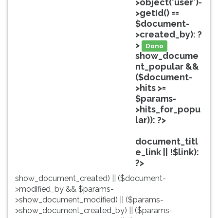
>object('user')-
ouvir
>getId() ==
essa
$document-
instrução
>created_by): ?
novamente.
>
Dono
show_docume
nt_popular &&
($document-
>hits >=
$params-
>hits_for_popu
lar)): ?>
Popular
document_titl
e_link || !$link):
?>
show_document_created) || ($document-
>modified_by && $params-
>show_document_modified) || ($params-
>show_document_created_by) || ($params-