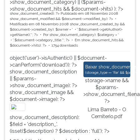
>show_document_category) || ($params-
>show_document_hits && $document->hits) ): ?>
show_document_created): ?>
Publicado em 08 Novembro 2008
show_document_modified && $document->modified_by): ?>
Modificado em 08 Novembro 2008
show_document_created_by &&
$document->created_by): $owner = '
'.$document->getAuthor()-
>getName().'
'; ?>
Por
show_document_category): $category = '
'.$document->category_title.'
'; ?>
Em
show_document_hits &&
$document->hits): ?>
1754 downloads
object('user')->isAuthentic() || $document-
>canPerform('download')): ?>
Lima Barreto - O Cem
Baixar
show_document_size
show_document_description
(
storage_type == 'file' && $para
|| $params-
storage->name &&
>show_document_image): ?>
$params-
show_document_image &&
>show_document_filena
$document->image): ?>
?>
Lima Barreto - O
Cemiterio.pdf
show_document_description):
$field = 'description_'.
(isset($description) ? $description : 'full'); ?>