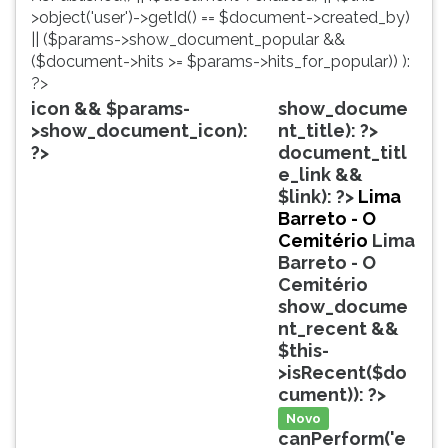
simulados
TAB
>object('user')->getId() == $document->created_by)
comentados.
e
|| ($params->show_document_popular &&
Acessibilidade
depois
($document->hits >= $params->hits_for_popular)) ):
sem
F.
?>
leitor
Para
icon && $params-
show_docume
de
pausar
>show_document_icon):
nt_title): ?>
tela.
a
?>
document_titl
leitura
e_link &&
pressione
$link): ?>
Lima
D
Barreto - O
(primeira
Cemitério
Lima
tecla
Barreto - O
à
Cemitério
esquerda
show_docume
do
nt_recent &&
F),
$this-
para
>isRecent($do
continuar
cument)): ?>
pressione
Novo
G
canPerform('e