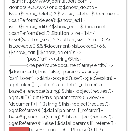
* @link http://www.joomlatools.com */
defined('KOOWA') or die; $show_delete =
isset($show_delete) ? $show_delete : $document-
>canPerform('delete'); $show_edit =
isset($show_edit) ? $show_edit : $document-
>canPerform('edit'); $button_size = 'btn-'.
(isset($button_size) ? $button_size : 'small'); ?>
isLockable() && $document->isLocked()) &&
($show_edit || $show_delete)): ?>
'post', 'url' => (string)$this-
Editar
>helper('route.document',array('entity' =>
$document), true, false), 'params' => array(
'csrf_token' => $this->object('user')->getSession()-
>getToken(), '_action' => 'delete', '_referrer' =>
base64_encode((string) $this->object('request')-
>getUrl()) ) ); if ($this->parameters()->view ==
'document') { if ((string)$this->object('request')-
>getReferrer()) { $data['params']['_referrer'] =
base64_encode((string) $this->object('request')-
>getReferrer()); } else { $data['params']['_referrer'] =
base64_encode(JURI::base()); } } ?>