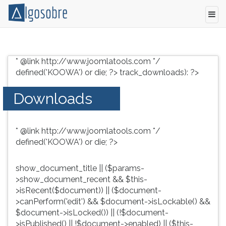
Conteúdo
Pressione
grátis
TAB
* @link http://www.joomlatools.com */
para
e
defined('KOOWA') or die; ?>
track_downloads): ?>
vestibular,
depois
enem
F
Downloads
e
para
concursos.
ouvir
Videoaulas,
o
* @link http://www.joomlatools.com */
resumos
conteúdo
defined('KOOWA') or die; ?>
e
principal
download
desta
de
tela.
show_document_title || ($params-
livros,
Para
>show_document_recent && $this-
biografias,
pular
>isRecent($document)) || ($document-
guia
essa
>canPerform('edit') && $document->isLockable() &&
de
leitura
$document->isLocked()) || (!$document-
profissões,
pressione
>isPublished() || !$document->enabled) || ($this-