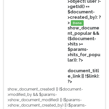
>object('user')-
ouvir
>getId() ==
essa
$document-
instrução
>created_by): ?
novamente.
>
Dono
show_docume
nt_popular &&
($document-
>hits >=
$params-
>hits_for_popu
lar)): ?>
Popular
document_titl
e_link || !$link):
?>
show_document_created) || ($document-
>modified_by && $params-
>show_document_modified) || ($params-
>show_document_created_by) || ($params-