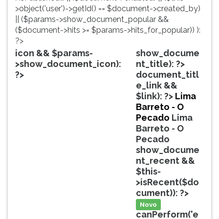
simulados
TAB
>object('user')->getId() == $document->created_by)
comentados.
e
|| ($params->show_document_popular &&
Acessibilidade
depois
($document->hits >= $params->hits_for_popular)) ):
sem
F.
?>
leitor
Para
icon && $params-
show_docume
de
pausar
>show_document_icon):
nt_title): ?>
tela.
a
?>
document_titl
leitura
e_link &&
pressione
$link): ?>
Lima
D
Barreto - O
(primeira
Pecado
Lima
tecla
Barreto - O
à
Pecado
esquerda
show_docume
do
nt_recent &&
F),
$this-
para
>isRecent($do
continuar
cument)): ?>
pressione
Novo
G
canPerform('e