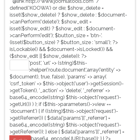
* @link http://www.joomlatools.com */
defined('KOOWA') or die; $show_delete =
isset($show_delete) ? $show_delete : $document-
>canPerform('delete'); $show_edit =
isset($show_edit) ? $show_edit : $document-
>canPerform('edit'); $button_size = 'btn-'.
(isset($button_size) ? $button_size : 'small'); ?>
isLockable() && $document->isLocked()) &&
($show_edit || $show_delete)): ?>
'post', 'url' => (string)$this-
Editar
>helper('route.document',array('entity' =>
$document), true, false), 'params' => array(
'csrf_token' => $this->object('user')->getSession()-
>getToken(), '_action' => 'delete', '_referrer' =>
base64_encode((string) $this->object('request')-
>getUrl()) ) ); if ($this->parameters()->view ==
'document') { if ((string)$this->object('request')-
>getReferrer()) { $data['params']['_referrer'] =
base64_encode((string) $this->object('request')-
>getReferrer()); } else { $data['params']['_referrer'] =
base64_encode(JURI::base()); } } ?>