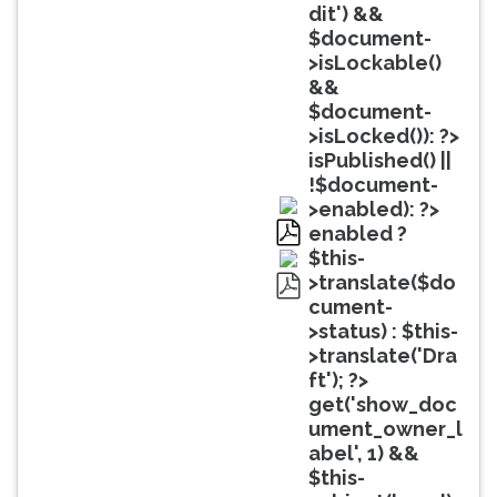
(primeira
dit') &&
tecla
$document-
à
>isLockable()
direita
&&
do
$document-
F).
>isLocked()): ?>
Para
isPublished() ||
ir
!$document-
ao
>enabled): ?>
menu
enabled ?
principal
pdf
$this-
pressione
>translate($do
a
cument-
pdf
tecla
>status) : $this-
J
>translate('Dra
e
ft'); ?>
depois
get('show_doc
F.
ument_owner_l
Pressione
abel', 1) &&
F
$this-
para