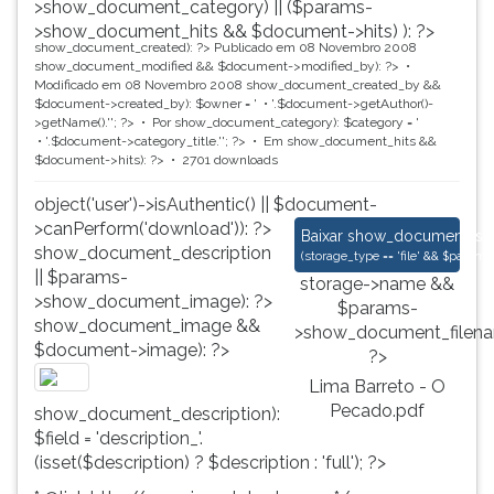
>show_document_category) || ($params-
>show_document_hits && $document->hits) ): ?>
show_document_created): ?>
Publicado em 08 Novembro 2008
show_document_modified && $document->modified_by): ?>
Modificado em 08 Novembro 2008
show_document_created_by &&
$document->created_by): $owner = '
'.$document->getAuthor()-
>getName().'
'; ?>
Por
show_document_category): $category = '
'.$document->category_title.'
'; ?>
Em
show_document_hits &&
$document->hits): ?>
2701 downloads
object('user')->isAuthentic() || $document-
>canPerform('download')): ?>
Lima Barreto - O Pe
Baixar
show_document_size
show_document_description
(
storage_type == 'file' && $para
|| $params-
storage->name &&
>show_document_image): ?>
$params-
show_document_image &&
>show_document_filena
$document->image): ?>
?>
Lima Barreto - O
Pecado.pdf
show_document_description):
$field = 'description_'.
(isset($description) ? $description : 'full'); ?>