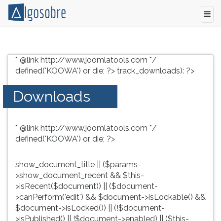
Conteúdo
Pressione
grátis
TAB
* @link http://www.joomlatools.com */
para
e
defined('KOOWA') or die; ?>
track_downloads): ?>
vestibular,
depois
enem
F
Downloads
e
para
concursos.
ouvir
Videoaulas,
o
* @link http://www.joomlatools.com */
resumos
conteúdo
defined('KOOWA') or die; ?>
e
principal
download
desta
de
tela.
show_document_title || ($params-
livros,
Para
>show_document_recent && $this-
biografias,
pular
>isRecent($document)) || ($document-
guia
essa
>canPerform('edit') && $document->isLockable() &&
de
leitura
$document->isLocked()) || (!$document-
profissões,
pressione
>isPublished() || !$document->enabled) || ($this-