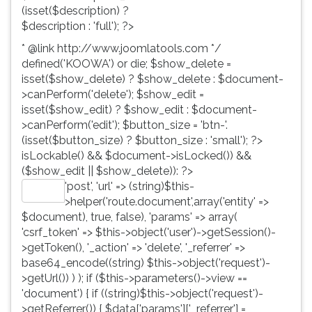
(isset($description) ?
$description : 'full'); ?>
* @link http://www.joomlatools.com */
defined('KOOWA') or die; $show_delete =
isset($show_delete) ? $show_delete : $document-
>canPerform('delete'); $show_edit =
isset($show_edit) ? $show_edit : $document-
>canPerform('edit'); $button_size = 'btn-'.
(isset($button_size) ? $button_size : 'small'); ?>
isLockable() && $document->isLocked()) &&
($show_edit || $show_delete)): ?>
'post', 'url' => (string)$this-
Editar
>helper('route.document',array('entity' =>
$document), true, false), 'params' => array(
'csrf_token' => $this->object('user')->getSession()-
>getToken(), '_action' => 'delete', '_referrer' =>
base64_encode((string) $this->object('request')-
>getUrl()) ) ); if ($this->parameters()->view ==
'document') { if ((string)$this->object('request')-
>getReferrer()) { $data['params']['_referrer'] =