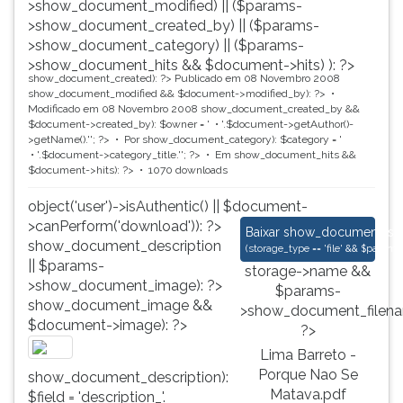
>show_document_modified) || ($params-
>show_document_created_by) || ($params-
>show_document_category) || ($params-
>show_document_hits && $document->hits) ): ?>
show_document_created): ?>
Publicado em 08 Novembro 2008
show_document_modified && $document->modified_by): ?>
Modificado em 08 Novembro 2008
show_document_created_by &&
$document->created_by): $owner = '
'.$document->getAuthor()-
>getName().'
'; ?>
Por
show_document_category): $category = '
'.$document->category_title.'
'; ?>
Em
show_document_hits &&
$document->hits): ?>
1070 downloads
object('user')->isAuthentic() || $document-
>canPerform('download')): ?>
Lima Barreto - Porq
Baixar
show_document_size
show_document_description
(
storage_type == 'file' && $para
|| $params-
storage->name &&
>show_document_image): ?>
$params-
show_document_image &&
>show_document_filena
$document->image): ?>
?>
Lima Barreto -
Porque Nao Se
show_document_description):
Matava.pdf
$field = 'description_'.