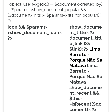
simulados
TAB
>object('user')->getId() == $document->created_by)
comentados.
e
|| ($params->show_document_popular &&
Acessibilidade
depois
($document->hits >= $params->hits_for_popular)) ):
sem
F.
?>
leitor
Para
icon && $params-
show_docume
de
pausar
>show_document_icon):
nt_title): ?>
tela.
a
?>
document_titl
leitura
e_link &&
pressione
$link): ?>
Lima
D
Barreto -
(primeira
Porque Não Se
tecla
Matava
Lima
à
Barreto -
esquerda
Porque Não Se
do
Matava
F),
show_docume
para
nt_recent &&
continuar
$this-
pressione
>isRecent($do
G
cument)): ?>