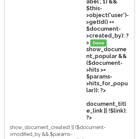
abel', 1) &&
ouvir
$this-
essa
>object('user')-
instrução
>getId() ==
novamente.
$document-
>created_by): ?
>
Dono
show_docume
nt_popular &&
($document-
>hits >=
$params-
>hits_for_popu
lar)): ?>
Popular
document_titl
e_link || !$link):
?>
show_document_created) || ($document-
>modified_by && $params-