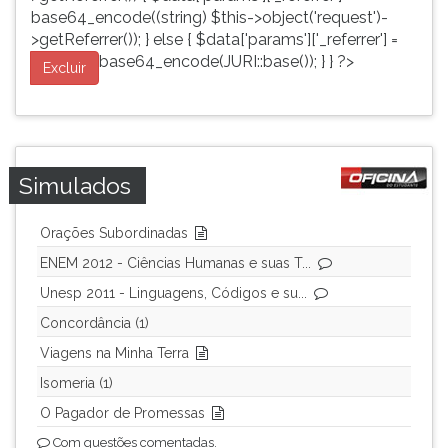
base64_encode((string) $this->object('request')-
>getReferrer()); } else { $data['params']['_referrer'] =
base64_encode(JURI::base()); } } ?>
Excluir
Simulados
Orações Subordinadas
ENEM 2012 - Ciências Humanas e suas T...
Unesp 2011 - Linguagens, Códigos e su...
Concordância (1)
Viagens na Minha Terra
Isomeria (1)
O Pagador de Promessas
Com questões comentadas.