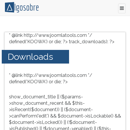
Conteúdo
Pressione
grátis
TAB
* @link http://www.joomlatools.com */
para
e
defined('KOOWA') or die; ?>
track_downloads): ?>
vestibular,
depois
enem
F
Downloads
e
para
concursos.
ouvir
Videoaulas,
o
* @link http://www.joomlatools.com */
resumos
conteúdo
defined('KOOWA') or die; ?>
e
principal
download
desta
de
tela.
show_document_title || ($params-
livros,
Para
>show_document_recent && $this-
biografias,
pular
>isRecent($document)) || ($document-
guia
essa
>canPerform('edit') && $document->isLockable() &&
de
leitura
$document->isLocked()) || (!$document-
profissões,
pressione
>isPublished() || !$document->enabled) || ($this-