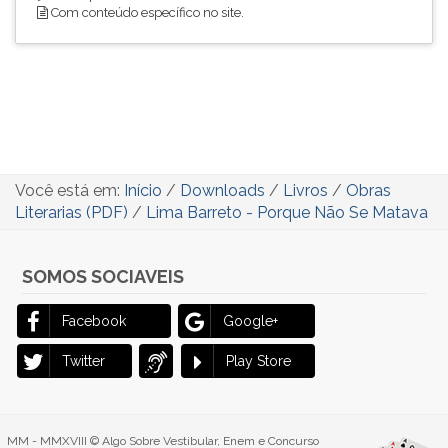
Com conteúdo específico no site.
Você está em:
Início
/
Downloads
/
Livros
/
Obras
Literarias (PDF)
/
Lima Barreto - Porque Não Se Matava
SOMOS SOCIAVEIS
Facebook
Google+
Twitter
Play Store
MM - MMXVIII © Algo Sobre Vestibular, Enem e Concurso