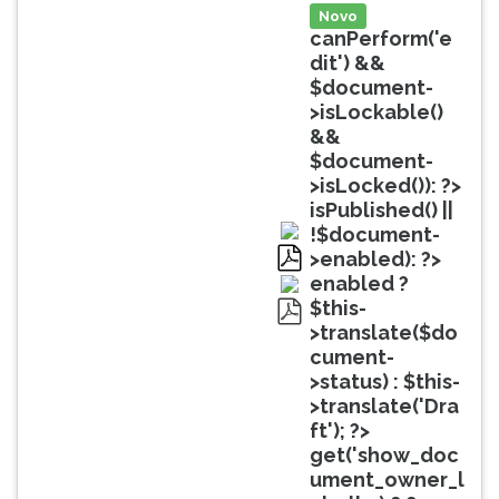
(primeira
Novo
tecla
canPerform('e
à
dit') &&
direita
$document-
do
>isLockable()
F).
&&
Para
$document-
ir
>isLocked()): ?>
ao
isPublished() ||
menu
!$document-
principal
>enabled): ?>
pressione
pdf
enabled ?
a
$this-
tecla
>translate($do
pdf
J
cument-
e
>status) : $this-
depois
>translate('Dra
F.
ft'); ?>
Pressione
get('show_doc
F
ument_owner_l
para