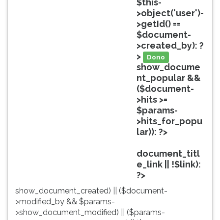
$this-
ouvir
>object('user')-
essa
>getId() ==
instrução
$document-
novamente.
>created_by): ?
>
Dono
show_docume
nt_popular &&
($document-
>hits >=
$params-
>hits_for_popu
lar)): ?>
Popular
document_titl
e_link || !$link):
?>
show_document_created) || ($document-
>modified_by && $params-
>show_document_modified) || ($params-