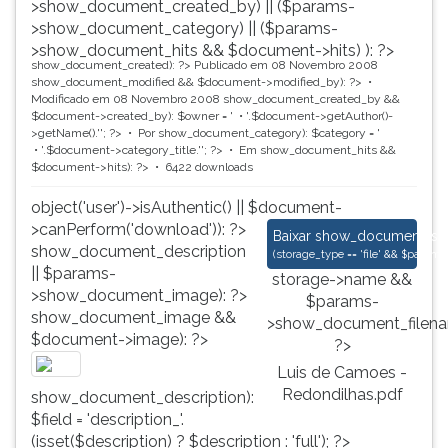
>show_document_created_by) || ($params-
>show_document_category) || ($params-
>show_document_hits && $document->hits) ): ?>
show_document_created): ?>
Publicado em 08 Novembro 2008
show_document_modified && $document->modified_by): ?>
Modificado em 08 Novembro 2008
show_document_created_by &&
$document->created_by): $owner = '
'.$document->getAuthor()-
>getName().'
'; ?>
Por
show_document_category): $category = '
'.$document->category_title.'
'; ?>
Em
show_document_hits &&
$document->hits): ?>
6422 downloads
object('user')->isAuthentic() || $document-
>canPerform('download')): ?>
Luis de Camoes - Re
Baixar
show_document_size
show_document_description
(
storage_type == 'file' && $para
|| $params-
storage->name &&
>show_document_image): ?>
$params-
show_document_image &&
>show_document_filena
$document->image): ?>
?>
Luis de Camoes -
Redondilhas.pdf
show_document_description):
$field = 'description_'.
(isset($description) ? $description : 'full'); ?>