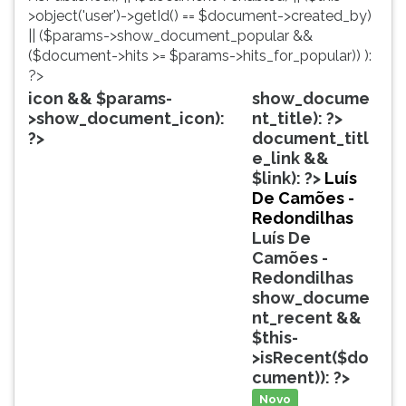
simulados
TAB
>object('user')->getId() == $document->created_by)
comentados.
e
|| ($params->show_document_popular &&
Acessibilidade
depois
($document->hits >= $params->hits_for_popular)) ):
sem
F.
?>
leitor
Para
icon && $params-
show_docume
de
pausar
>show_document_icon):
nt_title): ?>
tela.
a
?>
document_titl
leitura
e_link &&
pressione
$link): ?>
Luís
D
De Camões -
(primeira
Redondilhas
tecla
Luís De
à
Camões -
esquerda
Redondilhas
do
show_docume
F),
nt_recent &&
para
$this-
continuar
>isRecent($do
pressione
cument)): ?>
G
Novo