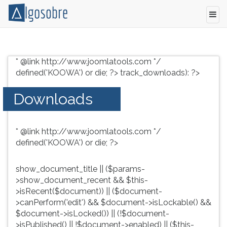
Conteúdo
Pressione
grátis
TAB
* @link http://www.joomlatools.com */
para
e
defined('KOOWA') or die; ?>
track_downloads): ?>
vestibular,
depois
enem
F
Downloads
e
para
concursos.
ouvir
Videoaulas,
o
* @link http://www.joomlatools.com */
resumos
conteúdo
defined('KOOWA') or die; ?>
e
principal
download
desta
de
tela.
show_document_title || ($params-
livros,
Para
>show_document_recent && $this-
biografias,
pular
>isRecent($document)) || ($document-
guia
essa
>canPerform('edit') && $document->isLockable() &&
de
leitura
$document->isLocked()) || (!$document-
profissões,
pressione
>isPublished() || !$document->enabled) || ($this-