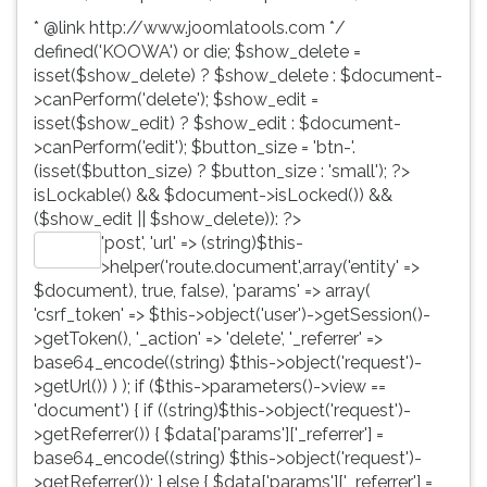
* @link http://www.joomlatools.com */
defined('KOOWA') or die; $show_delete =
isset($show_delete) ? $show_delete : $document-
>canPerform('delete'); $show_edit =
isset($show_edit) ? $show_edit : $document-
>canPerform('edit'); $button_size = 'btn-'.
(isset($button_size) ? $button_size : 'small'); ?>
isLockable() && $document->isLocked()) &&
($show_edit || $show_delete)): ?>
'post', 'url' => (string)$this-
Editar
>helper('route.document',array('entity' =>
$document), true, false), 'params' => array(
'csrf_token' => $this->object('user')->getSession()-
>getToken(), '_action' => 'delete', '_referrer' =>
base64_encode((string) $this->object('request')-
>getUrl()) ) ); if ($this->parameters()->view ==
'document') { if ((string)$this->object('request')-
>getReferrer()) { $data['params']['_referrer'] =
base64_encode((string) $this->object('request')-
>getReferrer()); } else { $data['params']['_referrer'] =