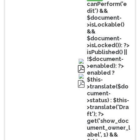
(primeira
canPerform('e
tecla
dit') &&
à
$document-
direita
>isLockable()
do
&&
F).
$document-
Para
>isLocked()): ?>
ir
isPublished() ||
ao
!$document-
menu
>enabled): ?>
principal
enabled ?
pdf
pressione
$this-
a
>translate($do
pdf
tecla
cument-
J
>status) : $this-
e
>translate('Dra
depois
ft'); ?>
F.
get('show_doc
Pressione
ument_owner_l
F
abel', 1) &&
para