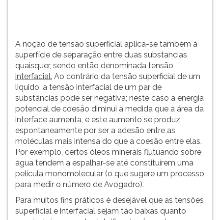
TAB
e
depois
F.
A noção de tensão superficial aplica-se também à
Para
superfície de separação entre duas substancias
pausar
quaisquer, sendo então denominada
tensão
a
interfacial.
Ao contrário da tensão superficial de um
leitura
liquido, a tensão interfacial de um par de
pressione
substâncias pode ser negativa; neste caso a energia
D
potencial de coesão diminui à medida que a área da
(primeira
interface aumenta, e este aumento se produz
tecla
espontaneamente por ser a adesão entre as
à
moléculas mais intensa do que a coesão entre elas.
esquerda
Por exemplo, certos óleos minerais flutuando sobre
do
água tendem a espalhar-se até constituírem uma
F),
película monomolecular (o que sugere um processo
para
para medir o número de Avogadro).
continuar
Para muitos fins práticos é desejável que as tensões
pressione
superficial e interfacial sejam tão baixas quanto
G