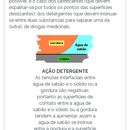
possível; é o caso dos lubrificantes (que devem
(primeira
espalhar-se por todos os pontos das superfícies
tecla
deslizantes); dos detergentes (que devem insinuar-
à
se entre duas substancias para separar uma da
direita
outra); de drogas medicinais.
do
F).
Para
ir
ao
menu
principal
AÇÃO DETERGENTE
pressione
As tensões interfaciais entre
a
água de sabão e o sólido ou a
tecla
gordura são negativas;
J
portanto as superfícies de
e
contato entre a água de
depois
sabão e o sólido ou a gordura
F.
tendem a aumentar; assim a
Pressione
água de sabão se insinua
F
entre a gordura e a superfície
para