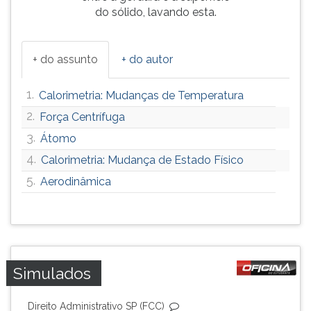
do sólido, lavando esta.
ouvir
essa
instrução
+ do assunto
+ do autor
novamente.
1.
Calorimetria: Mudanças de Temperatura
2.
Força Centrífuga
3.
Átomo
4.
Calorimetria: Mudança de Estado Físico
5.
Aerodinâmica
Simulados
Direito Administrativo SP (FCC)