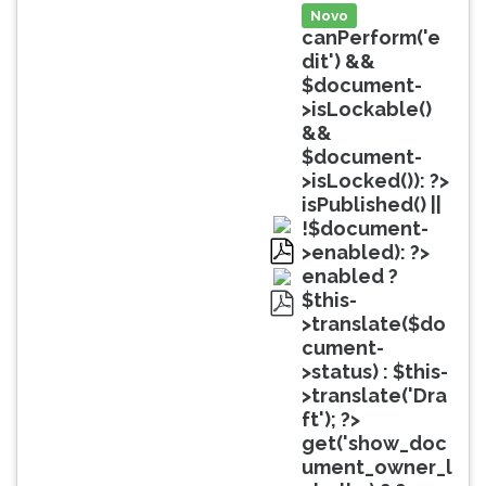
(primeira
Novo
tecla
canPerform('e
à
dit') &&
direita
$document-
do
>isLockable()
F).
&&
Para
$document-
ir
>isLocked()): ?>
ao
isPublished() ||
menu
!$document-
principal
>enabled): ?>
pressione
pdf
enabled ?
a
$this-
tecla
>translate($do
pdf
J
cument-
e
>status) : $this-
depois
>translate('Dra
F.
ft'); ?>
Pressione
get('show_doc
F
ument_owner_l
para