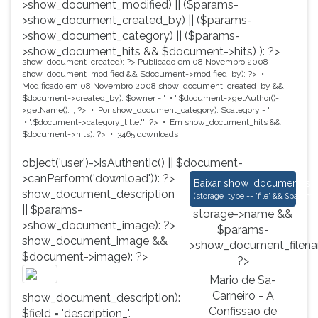
>show_document_modified) || ($params-
>show_document_created_by) || ($params-
>show_document_category) || ($params-
>show_document_hits && $document->hits) ): ?>
show_document_created): ?>
Publicado em 08 Novembro 2008
show_document_modified && $document->modified_by): ?>
Modificado em 08 Novembro 2008
show_document_created_by &&
$document->created_by): $owner = '
'.$document->getAuthor()-
>getName().'
'; ?>
Por
show_document_category): $category = '
'.$document->category_title.'
'; ?>
Em
show_document_hits &&
$document->hits): ?>
3465 downloads
object('user')->isAuthentic() || $document-
>canPerform('download')): ?>
Mario de Sa-Carneiro
Baixar
show_document_size
show_document_description
(
storage_type == 'file' && $para
|| $params-
storage->name &&
>show_document_image): ?>
$params-
show_document_image &&
>show_document_filena
$document->image): ?>
?>
Mario de Sa-
Carneiro - A
show_document_description):
Confissao de
$field = 'description_'.