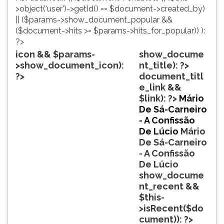
simulados
TAB
>object('user')->getId() == $document->created_by)
comentados.
e
|| ($params->show_document_popular &&
Acessibilidade
depois
($document->hits >= $params->hits_for_popular)) ):
sem
F.
?>
leitor
Para
icon && $params-
show_docume
de
pausar
>show_document_icon):
nt_title): ?>
tela.
a
?>
document_titl
leitura
e_link &&
pressione
$link): ?>
Mário
D
De Sá-Carneiro
(primeira
- A Confissão
tecla
De Lúcio
Mário
à
De Sá-Carneiro
esquerda
- A Confissão
do
De Lúcio
F),
show_docume
para
nt_recent &&
continuar
$this-
pressione
>isRecent($do
G
cument)): ?>