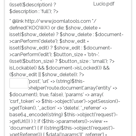
Lucio.pdf
(isset($description) ?
$description : 'full'); ?>
* @link http://www.joomlatools.com */
defined('KOOWA') or die; $show_delete =
isset($show_delete) ? $show_delete : $document-
>canPerform('delete'); $show_edit =
isset($show_edit) ? $show_edit : $document-
>canPerform('edit'); $button_size = 'btn-'.
(isset($button_size) ? $button_size : 'small'); ?>
isLockable() && $document->isLocked()) &&
($show_edit || $show_delete)): ?>
'post', 'url' => (string)$this-
Editar
>helper('route.document',array('entity' =>
$document), true, false), 'params' => array(
'csrf_token' => $this->object('user')->getSession()-
>getToken(), '_action' => 'delete', '_referrer' =>
base64_encode((string) $this->object('request')-
>getUrl()) ) ); if ($this->parameters()->view ==
'document') { if ((string)$this->object('request')-
>getReferrer()) { $data['params']['_referrer'] =