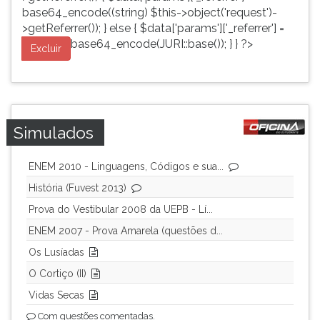
base64_encode((string) $this->object('request')-
>getReferrer()); } else { $data['params']['_referrer'] =
base64_encode(JURI::base()); } } ?>
Excluir
Simulados
ENEM 2010 - Linguagens, Códigos e sua...
História (Fuvest 2013)
Prova do Vestibular 2008 da UEPB - Lí...
ENEM 2007 - Prova Amarela (questões d...
Os Lusíadas
O Cortiço (II)
Vidas Secas
Com questões comentadas.