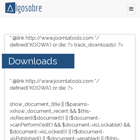
Conteúdo
Pressione
grátis
TAB
* @link http://www.joomlatools.com */
para
e
defined('KOOWA') or die; ?>
track_downloads): ?>
vestibular,
depois
enem
F
Downloads
e
para
concursos.
ouvir
Videoaulas,
o
* @link http://www.joomlatools.com */
resumos
conteúdo
defined('KOOWA') or die; ?>
e
principal
download
desta
de
tela.
show_document_title || ($params-
livros,
Para
>show_document_recent && $this-
biografias,
pular
>isRecent($document)) || ($document-
guia
essa
>canPerform('edit') && $document->isLockable() &&
de
leitura
$document->isLocked()) || (!$document-
profissões,
pressione
>isPublished() || !$document->enabled) || ($this-