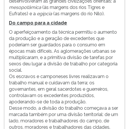
desenvolveram as grandes civilizações orientais: a
(primeira
mesopotâmica
(às margens dos rios Tigres e
tecla
Eufrates) e a
egípcia
(as margens do rio Nilo).
à
direita
Do campo para a cidade
do
O aperfeiçoamento da técnica permitiu o aumento
F).
da produção e a geração de excedentes que
Para
poderiam ser guardados para o consumo em
ir
épocas mais difíceis. As aglomerações urbanas se
ao
multiplicaram, e a primitiva divisão de tarefas por
menu
sexos deu lugar a divisão de trabalho por categoria
principal
social.
pressione
Os escravos e camponeses livres realizavam o
a
trabalho manual e cuidavam da terra; os
tecla
governantes, em geral sacerdotes e guerreiros,
J
controlavam os excedentes produzidos,
e
apoderando-se de toda a produção.
depois
Desse modo, a divisão do trabalho começava a ser
F.
marcada também por uma divisão territorial: de um
Pressione
lado, moradores e trabalhadores do campo, de
F
outros, moradores e trabalhadores das cidades.
para