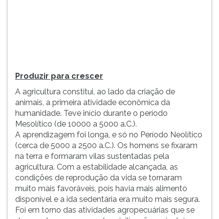
humanidade.
TAB
Tev...
e
depois
F.
Para
pausar
a
Produzir para crescer
leitura
A agricultura constitui, ao lado da criação de
pressione
animais, a primeira atividade econômica da
D
humanidade. Teve início durante o período
(primeira
Mesolítico (de 10000 a 5000 a.C.).
tecla
A aprendizagem foi longa, e só no Período Neolítico
à
(cerca de 5000 a 2500 a.C.). Os homens se fixaram
esquerda
na terra e formaram vilas sustentadas pela
do
agricultura. Com a estabilidade alcançada, as
F),
condições de reprodução da vida se tornaram
para
muito mais favoráveis, pois havia mais alimento
continuar
disponível e a ida sedentária era muito mais segura.
pressione
Foi em torno das atividades agropecuárias que se
G