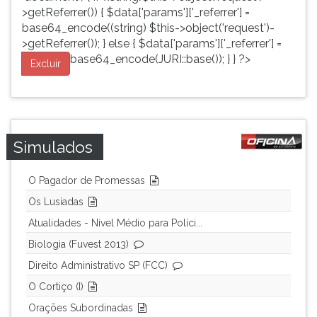
>getReferrer()) { $data['params']['_referrer'] =
base64_encode((string) $this->object('request')-
>getReferrer()); } else { $data['params']['_referrer'] =
base64_encode(JURI::base()); } } ?>
Excluir
Simulados
O Pagador de Promessas
Os Lusíadas
Atualidades - Nível Médio para Políci...
Biologia (Fuvest 2013)
Direito Administrativo SP (FCC)
O Cortiço (I)
Orações Subordinadas