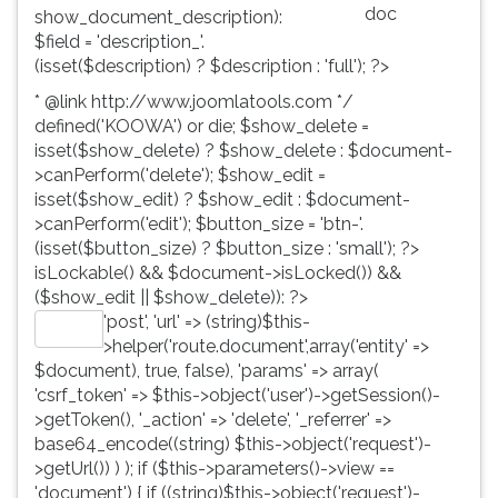
doc
show_document_description):
$field = 'description_'.
(isset($description) ? $description : 'full'); ?>
* @link http://www.joomlatools.com */
defined('KOOWA') or die; $show_delete =
isset($show_delete) ? $show_delete : $document-
>canPerform('delete'); $show_edit =
isset($show_edit) ? $show_edit : $document-
>canPerform('edit'); $button_size = 'btn-'.
(isset($button_size) ? $button_size : 'small'); ?>
isLockable() && $document->isLocked()) &&
($show_edit || $show_delete)): ?>
'post', 'url' => (string)$this-
Editar
>helper('route.document',array('entity' =>
$document), true, false), 'params' => array(
'csrf_token' => $this->object('user')->getSession()-
>getToken(), '_action' => 'delete', '_referrer' =>
base64_encode((string) $this->object('request')-
>getUrl()) ) ); if ($this->parameters()->view ==
'document') { if ((string)$this->object('request')-