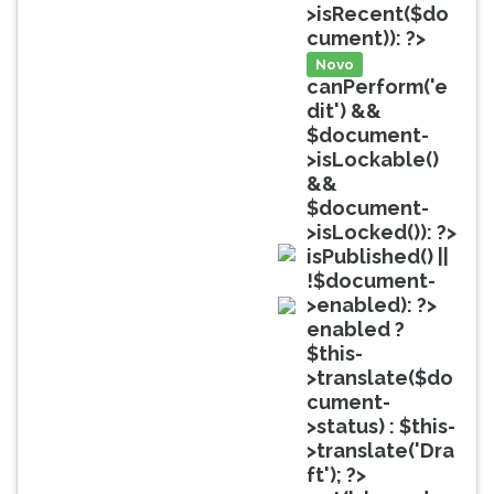
(primeira
>isRecent($do
tecla
cument)): ?>
à
Novo
direita
canPerform('e
do
dit') &&
F).
$document-
Para
>isLockable()
ir
&&
ao
$document-
menu
>isLocked()): ?>
principal
isPublished() ||
pressione
doc
!$document-
a
>enabled): ?>
tecla
doc
enabled ?
J
$this-
e
>translate($do
depois
cument-
F.
>status) : $this-
Pressione
>translate('Dra
F
ft'); ?>
para