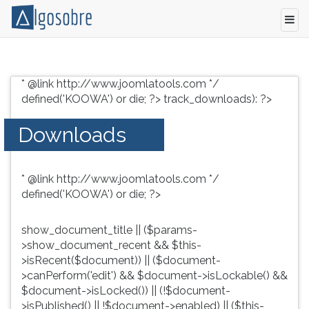
Modelo
Pressione
de
TAB
* @link http://www.joomlatools.com */
Reclamação
e
defined('KOOWA') or die; ?>
track_downloads): ?>
por
depois
Aumento
F
Downloads
de
para
Preço
ouvir
o
* @link http://www.joomlatools.com */
conteúdo
defined('KOOWA') or die; ?>
principal
desta
tela.
show_document_title || ($params-
Para
>show_document_recent && $this-
pular
>isRecent($document)) || ($document-
essa
>canPerform('edit') && $document->isLockable() &&
leitura
$document->isLocked()) || (!$document-
pressione
>isPublished() || !$document->enabled) || ($this-