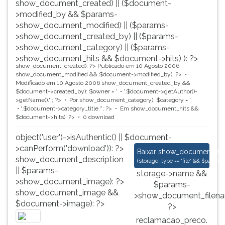
show_document_created) || ($document-
>modified_by && $params-
>show_document_modified) || ($params-
>show_document_created_by) || ($params-
>show_document_category) || ($params-
>show_document_hits && $document->hits) ): ?>
show_document_created): ?>
Publicado em 10 Agosto 2006
show_document_modified && $document->modified_by): ?>
Modificado em 10 Agosto 2006
show_document_created_by &&
$document->created_by): $owner = '
'.$document->getAuthor()-
>getName().'
'; ?>
Por
show_document_category): $category = '
'.$document->category_title.'
'; ?>
Em
show_document_hits &&
$document->hits): ?>
0 download
object('user')->isAuthentic() || $document-
>canPerform('download')): ?>
reclamacao_preco.
Baixar
show_document_size
show_document_description
(
storage_type == 'file' && $para
|| $params-
storage->name &&
>show_document_image): ?>
$params-
show_document_image &&
>show_document_filena
$document->image): ?>
?>
reclamacao_preco.