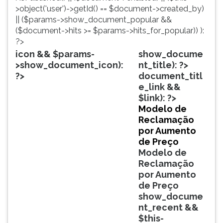
TAB
>object('user')->getId() == $document->created_by)
e
|| ($params->show_document_popular &&
depois
($document->hits >= $params->hits_for_popular)) ):
F.
?>
Para
icon && $params-
show_docume
pausar
>show_document_icon):
nt_title): ?>
a
?>
document_titl
leitura
e_link &&
pressione
$link): ?>
D
Modelo de
(primeira
Reclamação
tecla
por Aumento
à
de Preço
esquerda
Modelo de
do
Reclamação
F),
por Aumento
para
de Preço
continuar
show_docume
pressione
nt_recent &&
G
$this-