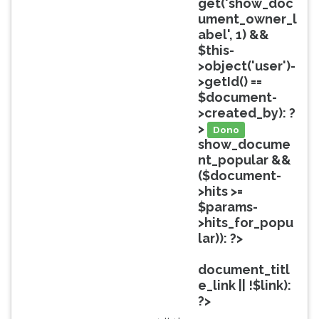
get('show_doc
ouvir
ument_owner_l
essa
abel', 1) &&
instrução
$this-
novamente.
>object('user')-
>getId() ==
$document-
>created_by): ?
>
Dono
show_docume
nt_popular &&
($document-
>hits >=
$params-
>hits_for_popu
lar)): ?>
Popular
document_titl
e_link || !$link):
?>