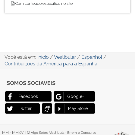
Com conteúdo específico no site.
Você está em:
Início
/
Vestibular
/
Espanhol
/
Contribuições da América para a Espanha
SOMOS SOCIAVEIS
Facebook
Google+
Twitter
Play Store
MM - MMXVIII © Algo Sobre Vestibular, Enem e Concurso