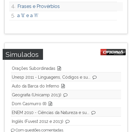
4.
ouvir
Frases e Provérbios
essa
5.
a 'll' e a 'ñ'
instrução
novamente.
Simulados
Orações Subordinadas
Unesp 2011 - Linguagens, Códigos e su...
Auto da Barca do Inferno
Geografia (Unicamp 2013)
Dom Casmurro (II)
ENEM 2010 - Ciências da Natureza e su...
Inglês (Fuvest 2012 e 2013)
Com questões comentadas.