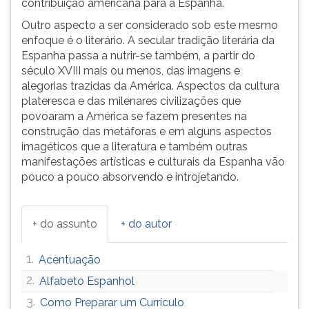
contribuiçao americana para a Espanha.
(primeira
tecla
Outro aspecto a ser considerado sob este mesmo
à
enfoque é o literário. A secular tradição literária da
direita
Espanha passa a nutrir-se também, a partir do
do
século XVIII mais ou menos, das imagens e
F).
alegorias trazidas da América. Aspectos da cultura
Para
plateresca e das milenares civilizações que
ir
povoaram a América se fazem presentes na
ao
construção das metáforas e em alguns aspectos
menu
imagéticos que a literatura e também outras
principal
manifestações artísticas e culturais da Espanha vão
pressione
pouco a pouco absorvendo e introjetando.
a
tecla
J
+ do assunto
+ do autor
e
depois
1.
Acentuação
F.
Pressione
2.
Alfabeto Espanhol
F
3.
Como Preparar um Currículo
para