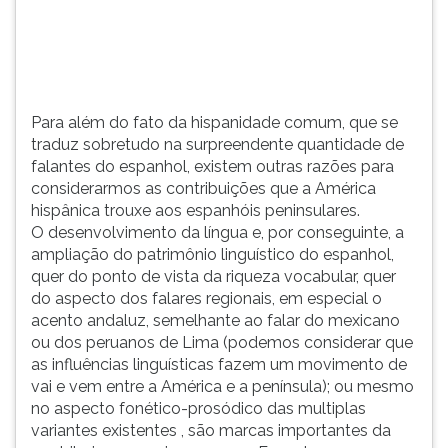
espanhol,
TAB
existem
e
outras
depois
razões
F.
para
Para
Para além do fato da hispanidade comum, que se
con...
pausar
traduz sobretudo na surpreendente quantidade de
a
falantes do espanhol, existem outras razões para
leitura
considerarmos as contribuições que a América
pressione
hispânica trouxe aos espanhóis peninsulares.
D
O desenvolvimento da língua e, por conseguinte, a
(primeira
ampliação do patrimônio linguístico do espanhol,
tecla
quer do ponto de vista da riqueza vocabular, quer
à
do aspecto dos falares regionais, em especial o
esquerda
acento andaluz, semelhante ao falar do mexicano
do
ou dos peruanos de Lima (podemos considerar que
F),
as influências linguísticas fazem um movimento de
para
vai e vem entre a América e a península); ou mesmo
continuar
no aspecto fonético-prosódico das multiplas
pressione
variantes existentes , são marcas importantes da
G