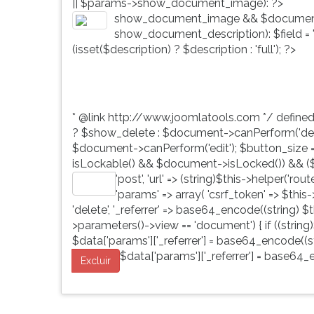
|| $params->show_document_image): ?>
G
show_document_image && $document
(primeira
show_document_description): $field = 'd
tecla
(isset($description) ? $description : 'full'); ?>
à
direita
do
F).
* @link http://www.joomlatools.com */ define
Para
? $show_delete : $document->canPerform('dele
ir
$document->canPerform('edit'); $button_size = 'b
ao
isLockable() && $document->isLocked()) && ($
menu
'post', 'url' => (string)$this->helper('ro
principal
Editar
'params' => array( 'csrf_token' => $this
pressione
'delete', '_referrer' => base64_encode((string) $th
a
>parameters()->view == 'document') { if ((string)
tecla
$data['params']['_referrer'] = base64_encode((str
J
$data['params']['_referrer'] = base64_e
e
Excluir
depois
F.
Pressione