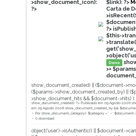
leitura
>show_document_icon):
$link): ?>
M
pressione
?>
Carta de 
TAB
>isRecent(
e
$document
depois
?>
isPublis
doc
F.
$this->tra
Para
>translate(
doc
pausar
get('show_
a
>object('u
leitura
sho
Dono
pressione
>= $params
D
document_ti
(primeira
show_document_created) || ($document->mod
tecla
($params->show_document_created_by) || ($
à
>show_document_hits && $document->hits) ):
esquerda
show_document_created): ?>
Publicado em 09 Agosto 2006
sh
do
em 09 Agosto 2006
show_document_created_by && $document
F),
Por
show_document_category): $category = '
'.$document->
0 download
para
continuar
object('user')->isAuthentic() || $document->ca
pressione