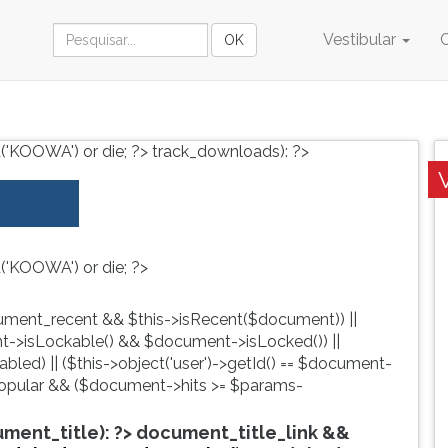
Vestibular
('KOOWA') or die; ?>
track_downloads): ?>
('KOOWA') or die; ?>
ment_recent && $this->isRecent($document)) ||
->isLockable() && $document->isLocked()) ||
led) || ($this->object('user')->getId() == $document-
pular && ($document->hits >= $params-
ent_title): ?>
document_title_link &&