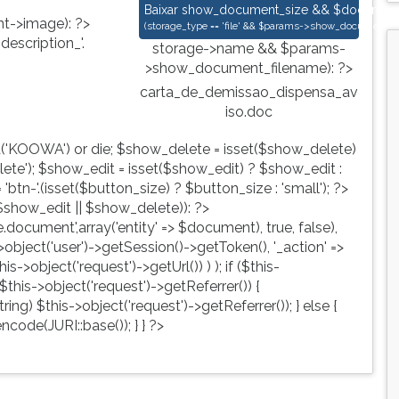
carta_de_demissao_dispensa_aviso.d
Baixar
show_document_size && $document->s
->image): ?>
(
storage_type == 'file' && $params->show_document_ex
escription_'.
storage->name && $params-
>show_document_filename): ?>
carta_de_demissao_dispensa_av
iso.doc
d('KOOWA') or die; $show_delete = isset($show_delete)
te'); $show_edit = isset($show_edit) ? $show_edit :
tn-'.(isset($button_size) ? $button_size : 'small'); ?>
show_edit || $show_delete)): ?>
ute.document',array('entity' => $document), true, false),
->object('user')->getSession()->getToken(), '_action' =>
is->object('request')->getUrl()) ) ); if ($this-
$this->object('request')->getReferrer()) {
ing) $this->object('request')->getReferrer()); } else {
ncode(JURI::base()); } } ?>