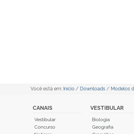
Você está em:
Início
/
Downloads
/
Modelos d
CANAIS
VESTIBULAR
Você
Vestibular
Biologia
está
Concurso
Geografia
no