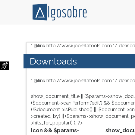
Modelo
Pressione
de
TAB
* @link http://www.joomlatools.com */ defined
Carta
e
de
depois
Downloads
Demissão
F
com
para
pedido
ouvir
* @link http://www.joomlatools.com */ defined
de
o
dispensa
conteúdo
de
principal
show_document_title || ($params->show_docu
aviso
desta
($document->canPerform('edit') && $document
prévio.
tela.
(!$document->isPublished() || !$document->enab
Para
>created_by) || ($params->show_document_po
pular
>hits_for_popular)) ): ?>
essa
icon && $params-
show_docum