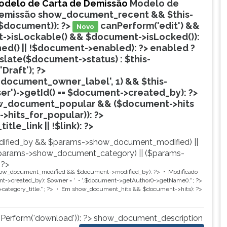
odelo de Carta de Demissão
Modelo de
Demissão
show_document_recent && $this-
$document)): ?>
canPerform('edit') &&
Novo
->isLockable() && $document->isLocked()):
hed() || !$document->enabled): ?>
enabled ?
nslate($document->status) : $this-
'Draft'); ?>
document_owner_label', 1) && $this-
ser')->getId() == $document->created_by): ?>
w_document_popular && ($document->hits
->hits_for_popular)): ?>
Popular
tle_link || !$link): ?>
ified_by && $params->show_document_modified) ||
params->show_document_category) || ($params-
 ?>
ow_document_modified && $document->modified_by): ?>
Modificado
->created_by): $owner = '
'.$document->getAuthor()->getName().'
'; ?>
category_title.'
'; ?>
Em
show_document_hits && $document->hits): ?>
nPerform('download')): ?>
show_document_description