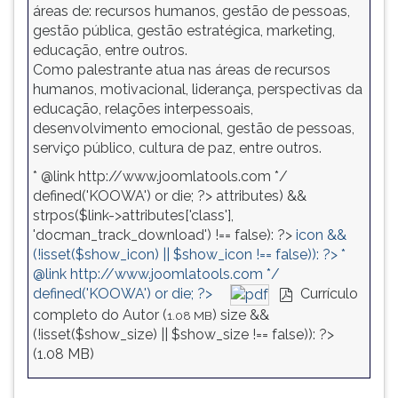
áreas de: recursos humanos, gestão de pessoas,
gestão pública, gestão estratégica, marketing,
educação, entre outros.
Como palestrante atua nas áreas de recursos
humanos, motivacional, liderança, perspectivas da
educação, relações interpessoais,
desenvolvimento emocional, gestão de pessoas,
serviço público, cultura de paz, entre outros.
* @link http://www.joomlatools.com */
defined('KOOWA') or die; ?>
attributes) &&
strpos($link->attributes['class'],
'docman_track_download') !== false): ?>
icon &&
(!isset($show_icon) || $show_icon !== false)): ?>
*
@link http://www.joomlatools.com */
defined('KOOWA') or die; ?>
Currículo
pdf
completo do Autor (
)
size &&
1.08 MB
(!isset($show_size) || $show_size !== false)): ?>
(
1.08 MB
)