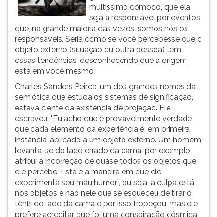
muitíssimo cômodo, que ela
ouvir
seja a responsável por eventos
essa
que, na grande maioria das vezes, somos nós os
instrução
responsáveis. Seria como se você percebesse que o
novamente.
objeto externo (situação ou outra pessoa) tem
essas tendências, desconhecendo que a origem
está em você mesmo.
Charles Sanders Peirce, um dos grandes nomes da
semiótica que estuda os sistemas de significação,
estava ciente da existência de projeção. Ele
escreveu: "Eu acho que é provavelmente verdade
que cada elemento da experiência é, em primeira
instância, aplicado a um objeto externo. Um homem
levanta-se do lado errado da cama, por exemplo,
atribui a incorreção de quase todos os objetos que
ele percebe. Esta é a maneira em que ele
experimenta seu mau humor”, ou seja, a culpa está
nos objetos e não nele que se esqueceu de tirar o
tênis do lado da cama e por isso tropeçou, mas ele
prefere acreditar que foi uma conspiração cósmica