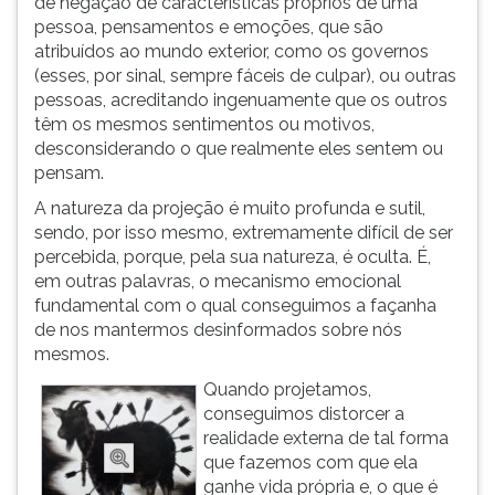
de negação de características próprios de uma
(primeira
pessoa, pensamentos e emoções, que são
tecla
atribuídos ao mundo exterior, como os governos
à
(esses, por sinal, sempre fáceis de culpar), ou outras
direita
pessoas, acreditando ingenuamente que os outros
do
têm os mesmos sentimentos ou motivos,
F).
desconsiderando o que realmente eles sentem ou
Para
pensam.
ir
ao
A natureza da projeção é muito profunda e sutil,
menu
sendo, por isso mesmo, extremamente difícil de ser
principal
percebida, porque, pela sua natureza, é oculta. É,
pressione
em outras palavras, o mecanismo emocional
a
fundamental com o qual conseguimos a façanha
tecla
de nos mantermos desinformados sobre nós
J
mesmos.
e
Quando projetamos,
depois
conseguimos distorcer a
F.
realidade externa de tal forma
Pressione
que fazemos com que ela
F
ganhe vida própria e, o que é
para