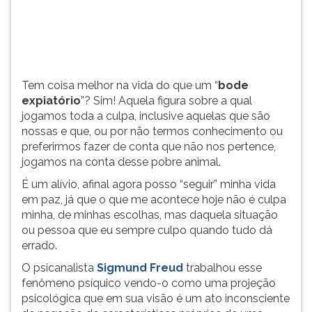
a
TAB
culpa,
e
inclusive
depois
aquelas
F.
que
Para
Tem coisa melhor na vida do que um “
bode
são
pausar
expiatório
”? Sim! Aquela figura sobre a qual
nossas.
a
jogamos toda a culpa, inclusive aquelas que são
leitura
nossas e que, ou por não termos conhecimento ou
pressione
preferirmos fazer de conta que não nos pertence,
D
jogamos na conta desse pobre animal.
(primeira
tecla
É um alívio, afinal agora posso “seguir” minha vida
à
em paz, já que o que me acontece hoje não é culpa
esquerda
minha, de minhas escolhas, mas daquela situação
do
ou pessoa que eu sempre culpo quando tudo dá
F),
errado.
para
O psicanalista
Sigmund Freud
trabalhou esse
continuar
fenômeno psíquico vendo-o como uma projeção
pressione
psicológica que em sua visão é um ato inconsciente
G