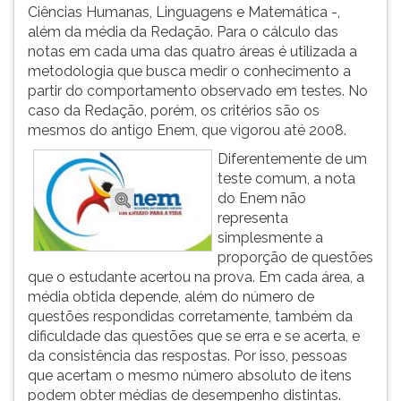
(primeira
Ciências Humanas, Linguagens e Matemática -,
tecla
além da média da Redação. Para o cálculo das
à
notas em cada uma das quatro áreas é utilizada a
direita
metodologia que busca medir o conhecimento a
do
partir do comportamento observado em testes. No
F).
caso da Redação, porém, os critérios são os
Para
mesmos do antigo Enem, que vigorou até 2008.
ir
Diferentemente de um
ao
teste comum, a nota
menu
do Enem não
principal
representa
pressione
simplesmente a
a
proporção de questões
tecla
que o estudante acertou na prova. Em cada área, a
J
média obtida depende, além do número de
e
questões respondidas corretamente, também da
depois
dificuldade das questões que se erra e se acerta, e
F.
da consistência das respostas. Por isso, pessoas
Pressione
que acertam o mesmo número absoluto de itens
F
podem obter médias de desempenho distintas.
para