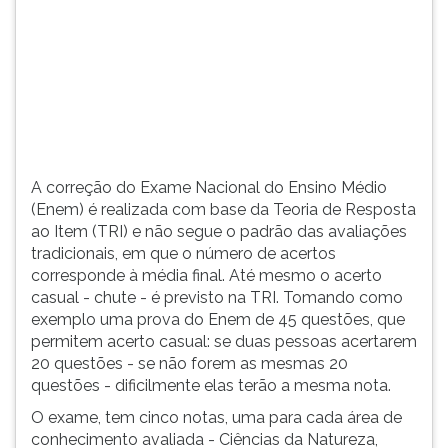
ao
TAB
Item
e
(TRI).
depois
F.
Para
pausar
a
leitura
A correção do Exame Nacional do Ensino Médio
pressione
(Enem) é realizada com base da Teoria de Resposta
D
ao Item (TRI) e não segue o padrão das avaliações
(primeira
tradicionais, em que o número de acertos
tecla
corresponde à média final. Até mesmo o acerto
à
casual - chute - é previsto na TRI. Tomando como
esquerda
exemplo uma prova do Enem de 45 questões, que
do
permitem acerto casual: se duas pessoas acertarem
F),
20 questões - se não forem as mesmas 20
para
questões - dificilmente elas terão a mesma nota.
continuar
pressione
O exame, tem cinco notas, uma para cada área de
G
conhecimento avaliada - Ciências da Natureza,