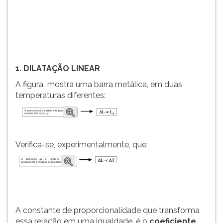
(primeira
tecla
à
direita
do
F).
1. DILATAÇÃO LINEAR
Para
ir
A figura mostra uma barra metálica, em duas
ao
temperaturas diferentes:
menu
principal
pressione
a
Verifica-se, experimentalmente, que:
tecla
J
e
depois
F.
Pressione
A constante de proporcionalidade que transforma
F
essa relação em uma igualdade, é o
coeficiente
para