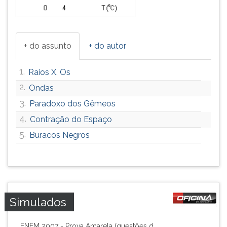
+ do assunto
+ do autor
1.
Raios X, Os
2.
Ondas
3.
Paradoxo dos Gêmeos
4.
Contração do Espaço
5.
Buracos Negros
Simulados
ENEM 2007 - Prova Amarela (questões d...