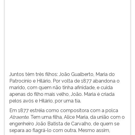
(primeira
tecla
à
direita
do
F).
Para
ir
ao
menu
principal
Juntos têm três filhos: João Gualberto, Maria do
pressione
Patrocínio e Hilário. Por volta de 1877 abandona o
a
marido, com quem não tinha afinidade, e cuida
tecla
apenas do filho mais velho, João. Maria é criada
J
pelos avós e Hilário, por uma tia.
e
depois
Em 1877 estréia como compositora com a polca
F.
Atraente
. Tem uma filha, Alice Maria, da união com o
Pressione
engenheiro João Batista de Carvalho, de quem se
F
separa ao flagrá-lo com outra. Mesmo assim,
para