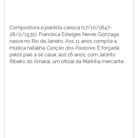
anos
TAB
compõe
e
a
depois
mús...
F.
Compositora e pianista carioca (17/10/1847-
Para
28/2/1935). Francisca Edwiges Neves Gonzaga
pausar
nasce no Rio de Janeiro. Aos 11 anos compõe a
a
música natalina
Canção dos Pastores
. É forçada
leitura
pelos pais a se casar, aos 16 anos, com Jacinto
pressione
Ribeiro do Amaral, um oficial da Marinha mercante.
D
(primeira
tecla
à
esquerda
do
F),
para
continuar
pressione
G