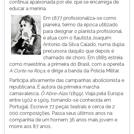
continua apaixonada por ele, que se encarrega de
ouvir
educar a menina.
essa
Em 1877 profissionaliza-se como
instrução
pianeira, termo da época utilizado
novamente.
para designar o pianista profissional,
e atua com o flautista Joaquim
Antonio da Silva Calado, numa dupla
precursora daquilo que depois é
chamado de choro. Em 1885 estréia
como maestrina, a primeira do Brasil, com a opereta
A Corte na Roça
, e dirige a banda da Polícia Militar.
Participa ativamente das campanhas abolicionista e
republicana. É autora da primeira marcha
carnavalesca,
Ô Abre-Alas
(1899). Viaja pela Europa
entre 1902 e 1909, tornando-se conhecida em
Portugal. Escreve 77 peças teatrais e cerca de 2
000 composições. Passa seus últimos anos na
companhia de um homem 36 anos mais jovem e
morre aos 87 anos.