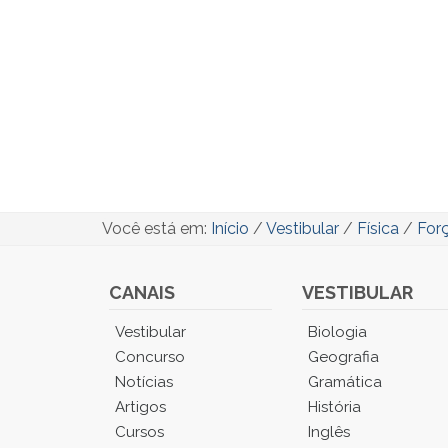
Você está em:
Início
/
Vestibular
/
Física
/
Forç
CANAIS
VESTIBULAR
Você
Vestibular
Biologia
está
Concurso
Geografia
no
Notícias
Gramática
Menu
Artigos
História
Principal.
Cursos
Inglês
Pressione