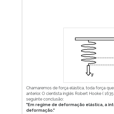
extremidade
leitura
inferior
pressione
da
TAB
mola
e
ela
depois
sofre
F.
deforma&ccedi...
Para
pausar
a
leitura
pressione
D
(primeira
tecla
à
esquerda
Chamaremos de força elástica, toda força que
do
anterior. O cientista inglês Robert Hooke ( 16
F),
seguinte conclusão:
para
"Em regime de deformação elástica, a int
continuar
deformação."
pressione