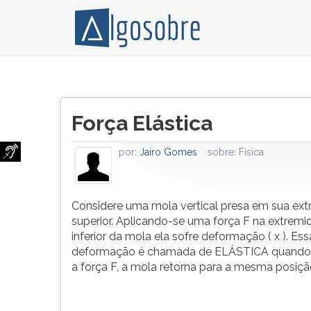
Considere
Pressione
uma
TAB
Título
mola
e
Força Elástica
do
vertical
depois
artigo:
presa
F
por:
Jairo Gomes
sobre:
Física
em
para
sua
ouvir
extremidade
o
superior.
conteúdo
Considere uma mola vertical presa em sua ex
Aplicando-
principal
superior. Aplicando-se uma força F na extrem
se
desta
inferior da mola ela sofre deformação ( x ). Ess
uma
tela.
deformação é chamada de ELÁSTICA quando, 
força
Para
a força F, a mola retorna para a mesma posiçã
F
pular
na
essa