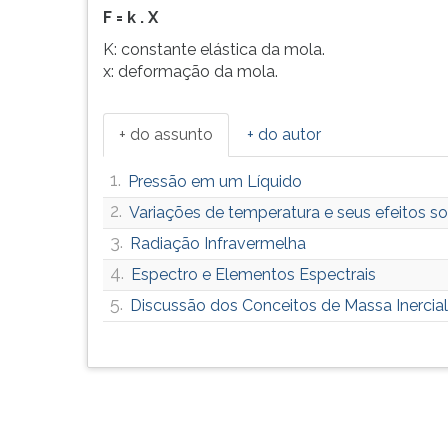
G
F = k . X
(primeira
K: constante elástica da mola.
tecla
x: deformação da mola.
à
direita
do
+ do assunto
+ do autor
F).
Para
1.
Pressão em um Líquido
ir
2.
Variações de temperatura e seus efeitos so
ao
menu
3.
Radiação Infravermelha
principal
4.
Espectro e Elementos Espectrais
pressione
a
5.
Discussão dos Conceitos de Massa Inercial
tecla
J
e
depois
F.
Pressione