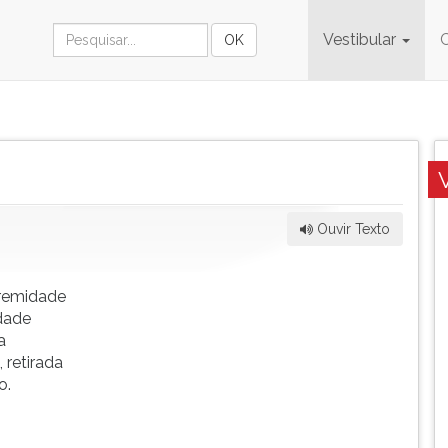
Vestibular
Ouvir Texto
tremidade
idade
a
retirada
o.