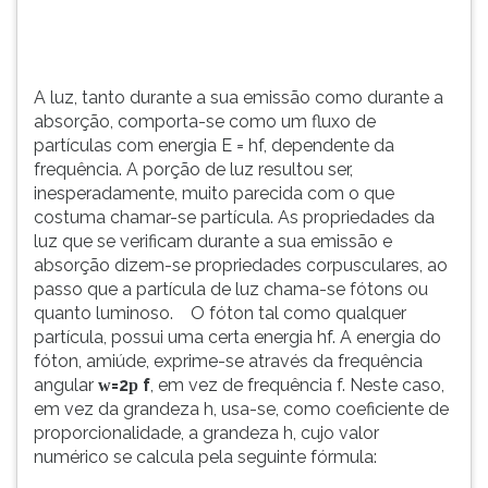
partículas
TAB
com
e
energia
depois
E
F.
A luz, tanto durante a sua emissão como durante a
=
Para
absorção, comporta-se como um fluxo de
hf,
pausar
partículas com energia E = hf, dependente da
de...
a
frequência. A porção de luz resultou ser,
leitura
inesperadamente, muito parecida com o que
pressione
costuma chamar-se partícula. As propriedades da
D
luz que se verificam durante a sua emissão e
(primeira
absorção dizem-se propriedades corpusculares, ao
tecla
passo que a partícula de luz chama-se fótons ou
à
quanto luminoso. O fóton tal como qualquer
esquerda
partícula, possui uma certa energia hf. A energia do
do
fóton, amiúde, exprime-se através da frequência
F),
angular
=2
f
, em vez de frequência f. Neste caso,
w
p
para
em vez da grandeza h, usa-se, como coeficiente de
continuar
proporcionalidade, a grandeza h, cujo valor
pressione
numérico se calcula pela seguinte fórmula:
G