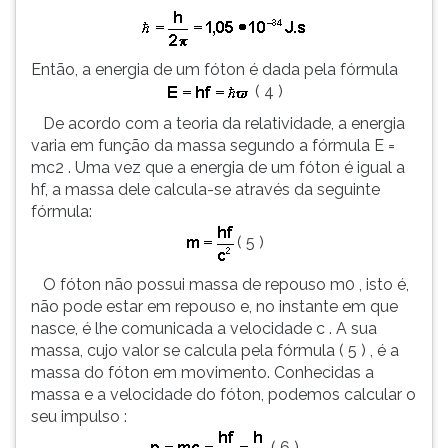
ouvir
essa
instrução
Então, a energia de um fóton é dada pela fórmula
novamente.
( 4 )
De acordo com a teoria da relatividade, a energia
varia em função da massa segundo a fórmula E =
mc2 . Uma vez que a energia de um fóton é igual a
hf, a massa dele calcula-se através da seguinte
fórmula:
( 5 )
O fóton não possui massa de repouso m0 , isto é,
não pode estar em repouso e, no instante em que
nasce, é lhe comunicada a velocidade c . A sua
massa, cujo valor se calcula pela fórmula ( 5 ) , é a
massa do fóton em movimento. Conhecidas a
massa e a velocidade do fóton, podemos calcular o
seu impulso :
( 6 )