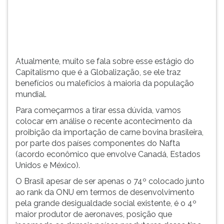
ou
TAB
malef&...
e
depois
F.
Para
Atualmente, muito se fala sobre esse estágio do
pausar
Capitalismo que é a Globalização, se ele traz
a
benefícios ou malefícios à maioria da população
leitura
mundial.
pressione
D
Para começarmos a tirar essa dúvida, vamos
(primeira
colocar em análise o recente acontecimento da
tecla
proibição da importação de carne bovina brasileira,
à
por parte dos países componentes do Nafta
esquerda
(acordo econômico que envolve Canadá, Estados
do
Unidos e México).
F),
O Brasil apesar de ser apenas o 74º colocado junto
para
ao rank da ONU em termos de desenvolvimento
continuar
pela grande desigualdade social existente, é o 4º
pressione
maior produtor de aeronaves, posição que
G