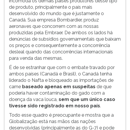
incomoda os demais países produtores desse tipo
(primeira
de produto, principalmente o país mais
tecla
desenvolvido do mundo que é justamente o
à
Canadá. Sua empresa Bombardier, produz
direita
aeronaves que concorrem com as nossas
do
produzidas pela Embraer. De ambos os lados há
F).
denúncias de subsídios governamentais que baixam
Para
os preços e consequentemente a concorrência
ir
desleal quando das concorrências internacionais
ao
para venda das mesmas.
menu
principal
É de se estranhar que com o embate travado por
pressione
ambos países (Canadá e Brasil), o Canadá tenha
a
liderado o Nafta e bloqueado as importações de
tecla
carne
baseado apenas em suspeitas
de que
J
poderia haver contaminação do gado com a
e
doença da vaca louca,
sem que um único caso
depois
tivesse sido registrado em nosso país
.
F.
Todo esse quadro é preocupante e mostra que a
Pressione
Globalização está nas mãos das nações
F
desenvolvidas (principalmente as do G-7) e pode
para