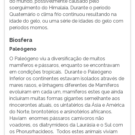
do mundo, possivelmente causado pelo
ouvir
soerguimento do Himalaia. Durante o período
essa
Quaternário o clima frio continuou resultando na
instrução
idade do gelo, ou uma série de idades do gelo com
novamente.
períodos mornos.
Biosfera
Paleógeno
O Paleógeno viu a diversificação de muitos
mamíferos e pássaros, enquanto se encontravam
em condições tropicais. Durante o Paleógeno
Inferior os continentes estavam isolados através de
mares rasos, e linhagens diferentes de Mamíferos
evoluíram em cada um, mamíferos estes que ainda
incluíram muitas formas gigantes semelhante aos
rinocerontes atuais, os uintatérios da Ásia e América
do Norte, brontotérios e arsinotérios africanos.
Haviam enormes pássaros carnívoros não
voadores, os diatrymideos da Laurásia e o Sul com
os Phorusrhacideos. Todos estes animais viviam