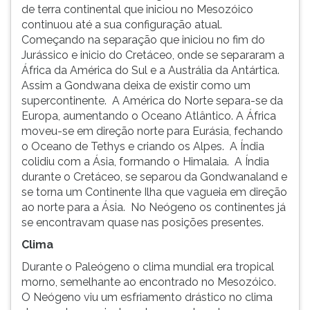
(primeira
de terra continental que iniciou no Mesozóico
tecla
continuou até a sua configuração atual.
à
Começando na separação que iniciou no fim do
direita
Jurássico e inicio do Cretáceo, onde se separaram a
do
África da América do Sul e a Austrália da Antártica.
F).
Assim a Gondwana deixa de existir como um
Para
supercontinente. A América do Norte separa-se da
ir
Europa, aumentando o Oceano Atlântico. A África
ao
moveu-se em direção norte para Eurásia, fechando
menu
o Oceano de Tethys e criando os Alpes. A Índia
principal
colidiu com a Ásia, formando o Himalaia. A Índia
pressione
durante o Cretáceo, se separou da Gondwanaland e
a
se torna um Continente Ilha que vagueia em direção
tecla
ao norte para a Ásia. No Neógeno os continentes já
J
se encontravam quase nas posições presentes.
e
Clima
depois
F.
Durante o Paleógeno o clima mundial era tropical
Pressione
morno, semelhante ao encontrado no Mesozóico.
F
O Neógeno viu um esfriamento drástico no clima
para