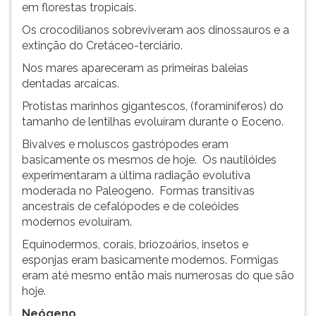
em florestas tropicais.
Os crocodilianos sobreviveram aos dinossauros e a
extinção do Cretáceo-terciário.
Nos mares apareceram as primeiras baleias
dentadas arcaicas.
Protistas marinhos gigantescos, (foraminíferos) do
tamanho de lentilhas evoluíram durante o Eoceno.
Bivalves e moluscos gastrópodes eram
basicamente os mesmos de hoje. Os nautilóides
experimentaram a última radiação evolutiva
moderada no Paleogeno. Formas transitivas
ancestrais de cefalópodes e de coleóides
modernos evoluíram.
Equinodermos, corais, briozoários, insetos e
esponjas eram basicamente modernos. Formigas
eram até mesmo então mais numerosas do que são
hoje.
Neógeno