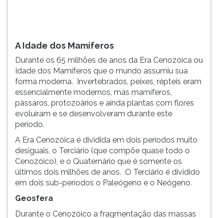
que
TAB
o
e
mundo
depois
assumiu
F.
A Idade dos Mamíferos
sua...
Para
Durante os 65 milhões de anos da Era Cenozóica ou
pausar
Idade dos Mamíferos que o mundo assumiu sua
a
forma moderna. Invertebrados, peixes, répteis eram
leitura
essencialmente modernos, mas mamíferos,
pressione
pássaros, protozoários e ainda plantas com flores
D
evoluíram e se desenvolveram durante este
(primeira
período.
tecla
à
A Era Cenozóica é dividida em dois períodos muito
esquerda
desiguais, o Terciário (que compõe quase todo o
do
Cenozóico), e o Quaternário que é somente os
F),
últimos dois milhões de anos. O Terciário é dividido
para
em dois sub-períodos o Paleógeno e o Neógeno.
continuar
Geosfera
pressione
G
Durante o Cenozóico a fragmentação das massas