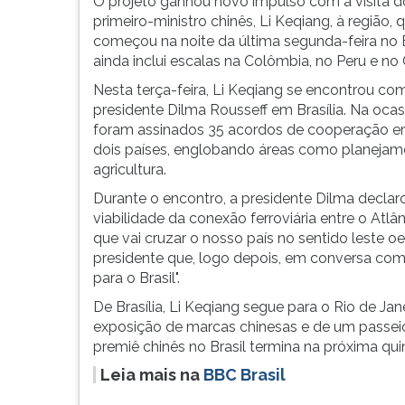
Amazônica
leitura
O projeto ganhou novo impulso com a visita d
e
pressione
primeiro-ministro chinês, Li Keqiang, à região, 
a
TAB
começou na noite da última segunda-feira no B
Cordilheira
e
ainda inclui escalas na Colômbia, no Peru e no 
dos
depois
Nesta terça-feira, Li Keqiang se encontrou co
Andes
F.
presidente Dilma Rousseff em Brasília. Na ocas
e
Para
foram assinados 35 acordos de cooperação en
termina
pausar
dois países, englobando áreas como planejament
n...
a
agricultura.
leitura
Durante o encontro, a presidente Dilma declaro
pressione
viabilidade da conexão ferroviária entre o Atlân
D
que vai cruzar o nosso país no sentido leste o
(primeira
presidente que, logo depois, em conversa com r
tecla
para o Brasil".
à
esquerda
De Brasília, Li Keqiang segue para o Rio de Ja
do
exposição de marcas chinesas e de um passei
F),
premiê chinês no Brasil termina na próxima quin
para
Leia mais na
BBC Brasil
continuar
pressione