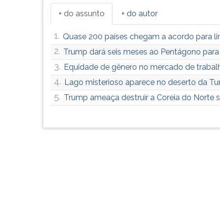
G
+ do assunto
+ do autor
(primeira
tecla
1.
Quase 200 países chegam a acordo para lim
à
2.
direita
Trump dará seis meses ao Pentágono para 
do
3.
Equidade de gênero no mercado de trabalh
F).
4.
Lago misterioso aparece no deserto da Tun
Para
ir
5.
Trump ameaça destruir a Coreia do Norte se
ao
menu
principal
pressione
a
tecla
J
e
depois
F.
Pressione