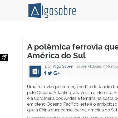
Uma
Pressione
ferrovia
TAB
Título
que
e
A polêmica ferrovia que
do
começa
depois
artigo:
América do Sul
no
F
Rio
para
de
ouvir
por:
Algo Sobre
sobre:
Notícias / Mundo
Janeiro
o
banhada
conteúdo
pelo
principal
Uma ferrovia que começa no Rio de Janeiro b
Oceano
desta
pelo Oceano Atlântico, atravessa a Floresta 
Atlântico,
tela.
e a Cordilheira dos Andes e termina na costa 
atravessa
Para
em pleno Oceano Pacífico: este é o ambicioso
a
pular
que a China quer consolidar na América do Sul.
Floresta
essa