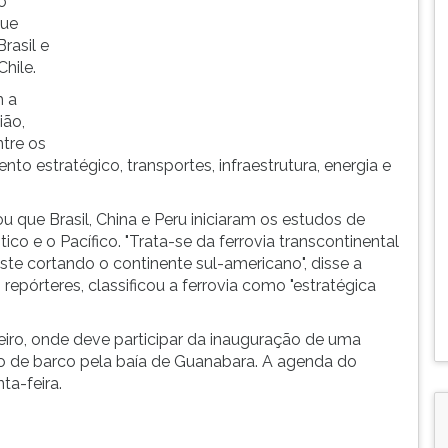
o
que
rasil e
Chile.
m a
ião,
tre os
o estratégico, transportes, infraestrutura, energia e
u que Brasil, China e Peru iniciaram os estudos de
tico e o Pacífico. "Trata-se da ferrovia transcontinental
este cortando o continente sul-americano", disse a
epórteres, classificou a ferrovia como "estratégica
neiro, onde deve participar da inauguração de uma
o de barco pela baía de Guanabara. A agenda do
ta-feira.