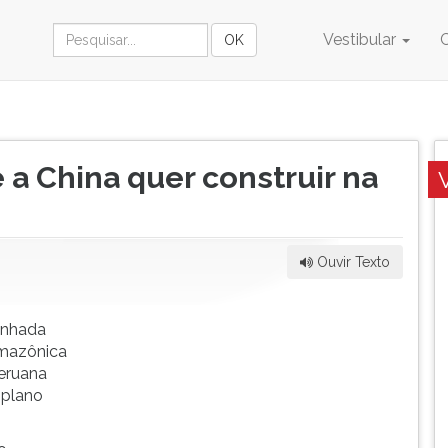
Vestibular
 a China quer construir na
Ouvir Texto
anhada
Amazônica
peruana
 plano