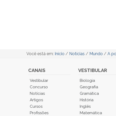
Você está em:
Início
/
Notícias
/
Mundo
/
A po
CANAIS
VESTIBULAR
Você
Vestibular
Biologia
está
Concurso
Geografia
no
Notícias
Gramática
Menu
Artigos
História
Principal.
Cursos
Inglês
Pressione
TAB
Profissões
Matemática