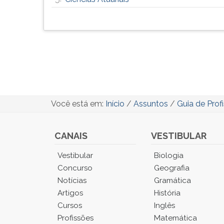
Você está em:
Início
/
Assuntos
/
Guia de Prof
CANAIS
VESTIBULAR
Você
Vestibular
Biologia
está
Concurso
Geografia
no
Notícias
Gramática
Menu
Artigos
História
Principal.
Cursos
Inglês
Pressione
TAB
Profissões
Matemática