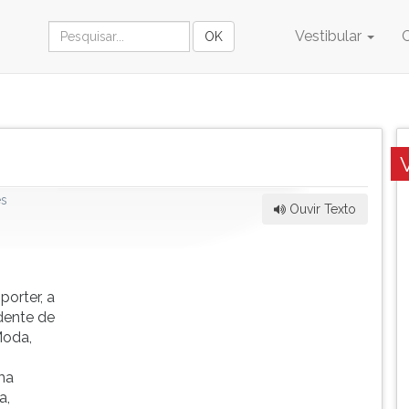
Vestibular
es
Ouvir Texto
orter, a
dente de
Moda,
ma
a,