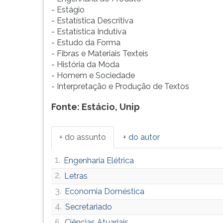
F
- Estágio
para
- Estatística Descritiva
ouvir
- Estatística Indutiva
essa
- Estudo da Forma
instrução
- Fibras e Materiais Texteis
novamente.
- História da Moda
- Homem e Sociedade
- Interpretação e Produção de Textos
Fonte: Estácio, Unip
+ do assunto
+ do autor
1.
Engenharia Elétrica
2.
Letras
3.
Economia Doméstica
4.
Secretariado
5.
Ciências Atuariais