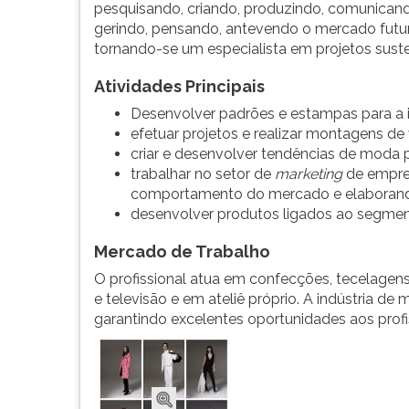
cada
leitura
pesquisando, criando, produzindo, comunican
vez
pressione
gerindo, pensando, antevendo o mercado futu
mais
TAB
tornando-se um especialista em projetos suste
evidente
e
de
depois
Atividades Principais
ateliers
F.
Desenvolver padrões e estampas para a ind
indep...
Para
efetuar projetos e realizar montagens de v
pausar
criar e desenvolver tendências de moda p
a
trabalhar no setor de
marketing
de empre
leitura
comportamento do mercado e elaborando
pressione
desenvolver produtos ligados ao segme
D
(primeira
Mercado de Trabalho
tecla
O profissional atua em confecções, tecelagens,
à
e televisão e em ateliê próprio. A indústria d
esquerda
garantindo excelentes oportunidades aos prof
do
F),
para
continuar
pressione