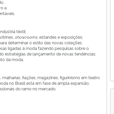
do,
ro e
ntáveis.
ústria têxtil;
itrines,
showrooms
, estandes e exposições;
ara determinar o estilo das novas coleções;
sas ligadas à moda fazendo pesquisas sobre o
 estratégias de lançamento de novas tendências;
nto da moda.
 malharias, fiações, magazines, figurinismo em teatro
e moda no Brasil está em fase de ampla expansão,
issionais do ramo no mercado.