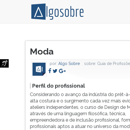
Considerando
Pressione
o
TAB
Título
avanço
e
Moda
do
da
depois
artigo:
indústria
F
por:
Algo Sobre
sobre:
Guia de Profissõ
do
para
prêt-
ouvir
à-
o
Perfil do profissional
porter,
conteúdo
a
principal
Considerando o avanço da indústria do prêt-à-p
alta
desta
alta costura e o surgimento cada vez mais evi
costura
tela.
ateliers independentes, o curso de Design de 
e
Para
através de uma linguagem filosófica, técnica,
o
pular
empreendedora e de inclusão profissional, for
surgimento
essa
profissionais aptos a atuar no universo da mod