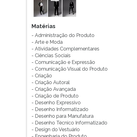
G
(primeira
tecla
à
Matérias
direita
- Administração do Produto
do
- Arte e Moda
F).
- Atividades Complementares
Para
- Ciências Sociais
ir
- Comunicação e Expressão
ao
- Comunicação Visual do Produto
menu
- Criação
principal
- Criação Autoral
pressione
- Criação Avançada
a
- Criação de Produto
tecla
- Desenho Expressivo
J
- Desenho Informatizado
e
- Desenho para Manufatura
depois
- Desenho Técnico Informatizado
F.
- Design do Vestuário
Pressione
- Engenharia do Produto