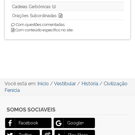
Cadeias Carbônicas (1)
Orações Subordinadas
Com questões comentadas.
Com conteúdo específico no site.
Você está em:
Início
/
Vestibular
/
História
/
Civilização
Fenícia
SOMOS SOCIAVEIS
Facebook
Google+