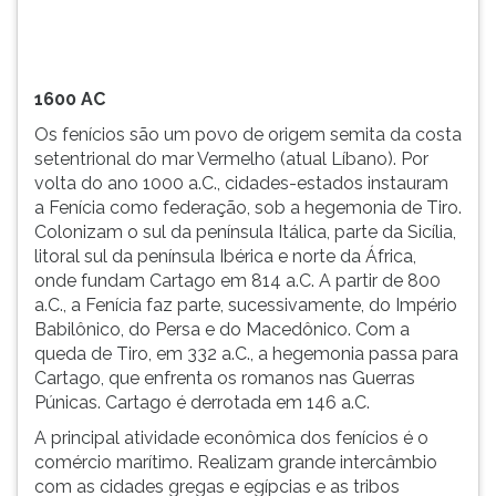
volta
TAB
do
e
ano
depois
1000
F.
1600 AC
a.C.,
Para
Os fenícios são um povo de origem semita da costa
cidades-
pausar
setentrional do mar Vermelho (atual Líbano). Por
estados
a
volta do ano 1000 a.C., cidades-estados instauram
instaura...
leitura
a Fenícia como federação, sob a hegemonia de Tiro.
pressione
Colonizam o sul da península Itálica, parte da Sicília,
D
litoral sul da península Ibérica e norte da África,
(primeira
onde fundam Cartago em 814 a.C. A partir de 800
tecla
a.C., a Fenícia faz parte, sucessivamente, do Império
à
Babilônico, do Persa e do Macedônico. Com a
esquerda
queda de Tiro, em 332 a.C., a hegemonia passa para
do
Cartago, que enfrenta os romanos nas Guerras
F),
Púnicas. Cartago é derrotada em 146 a.C.
para
continuar
A principal atividade econômica dos fenícios é o
pressione
comércio marítimo. Realizam grande intercâmbio
G
com as cidades gregas e egípcias e as tribos