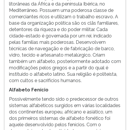
(primeira
litorâneas da África e da península Ibérica, no
tecla
Mediterrâneo. Possuem uma poderosa classe de
à
comerciantes ricos e utilizam o trabalho escravo. A
direita
base da organização política são os clãs familiares,
do
detentores da riqueza e do poder militar. Cada
F).
cidade-estado é governada por um rei, indicado
Para
pelas famílias mais poderosas. Desenvolvem
ir
técnicas de navegação e de fabricação de barco,
ao
vidro, tecido e artesanato metalúrgico. Criam
menu
também um alfabeto, posteriormente adotado com
principal
modificações pelos gregos e a partir do qual é
pressione
instituído o alfabeto latino. Sua religião é politeísta,
a
com cultos e sacrifícios humanos.
tecla
Alfabeto Fenício
J
e
Possivelmente tendo sido o predecessor de outros
depois
sistemas alfabéticos surgidos em várias localidades
F.
dos continentes europeu, africano e asiático, um
Pressione
dos primeiros sistemas de alfabeto fonético foi
F
aquele desenvolvido pelos fenícios. Com o
para