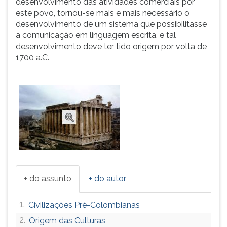
desenvolvimento das atividades comerciais por
ouvir
este povo, tornou-se mais e mais necessário o
essa
desenvolvimento de um sistema que possibilitasse
instrução
a comunicação em linguagem escrita, e tal
novamente.
desenvolvimento deve ter tido origem por volta de
1700 a.C.
+ do assunto
+ do autor
1.
Civilizações Pré-Colombianas
2.
Origem das Culturas