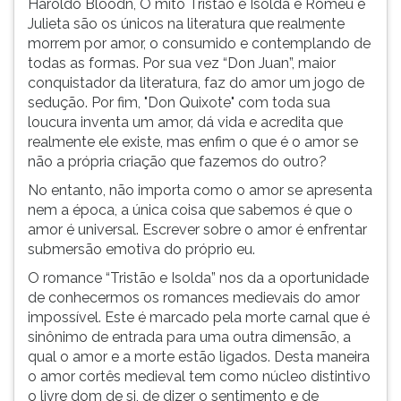
Haroldo Bloodn, O mito Tristão e Isolda e Romeu e
ouvir
Julieta são os únicos na literatura que realmente
essa
morrem por amor, o consumido e contemplando de
instrução
todas as formas. Por sua vez “Don Juan”, maior
novamente.
conquistador da literatura, faz do amor um jogo de
sedução. Por fim, "Don Quixote" com toda sua
loucura inventa um amor, dá vida e acredita que
realmente ele existe, mas enfim o que é o amor se
não a própria criação que fazemos do outro?
No entanto, não importa como o amor se apresenta
nem a época, a única coisa que sabemos é que o
amor é universal. Escrever sobre o amor é enfrentar
submersão emotiva do próprio eu.
O romance “Tristão e Isolda” nos da a oportunidade
de conhecermos os romances medievais do amor
impossível. Este é marcado pela morte carnal que é
sinônimo de entrada para uma outra dimensão, a
qual o amor e a morte estão ligados. Desta maneira
o amor cortês medieval tem como núcleo distintivo
o livre dom de si, de dizer o sentimento e de