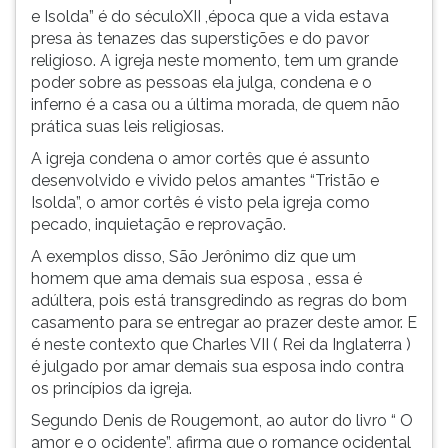
e Isolda” é do séculoXII ,época que a vida estava
presa às tenazes das superstições e do pavor
religioso. A igreja neste momento, tem um grande
poder sobre as pessoas ela julga, condena e o
inferno é a casa ou a última morada, de quem não
prática suas leis religiosas.
A igreja condena o amor cortês que é assunto
desenvolvido e vivido pelos amantes “Tristão e
Isolda”, o amor cortês é visto pela igreja como
pecado, inquietação e reprovação.
A exemplos disso, São Jerônimo diz que um
homem que ama demais sua esposa , essa é
adúltera, pois está transgredindo as regras do bom
casamento para se entregar ao prazer deste amor. E
é neste contexto que Charles VII ( Rei da Inglaterra )
é julgado por amar demais sua esposa indo contra
os princípios da igreja.
Segundo Denis de Rougemont, ao autor do livro “ O
amor e o ocidente”, afirma que o romance ocidental