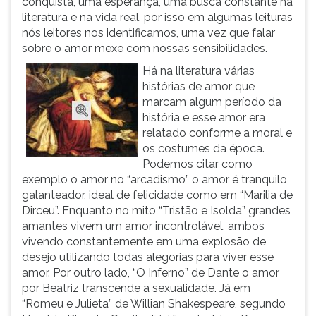
conquista, uma esperança, uma busca constante na
(primeira
literatura e na vida real, por isso em algumas leituras
tecla
nós leitores nos identificamos, uma vez que falar
à
sobre o amor mexe com nossas sensibilidades.
direita
do
Há na literatura várias
F).
histórias de amor que
Para
marcam algum período da
ir
história e esse amor era
ao
relatado conforme a moral e
menu
os costumes da época.
principal
Podemos citar como
pressione
exemplo o amor no “arcadismo” o amor é tranquilo,
a
galanteador, ideal de felicidade como em “Marilia de
tecla
Dirceu”. Enquanto no mito “Tristão e Isolda” grandes
J
amantes vivem um amor incontrolável, ambos
e
vivendo constantemente em uma explosão de
depois
desejo utilizando todas alegorias para viver esse
F.
amor. Por outro lado, “O Inferno” de Dante o amor
Pressione
por Beatriz transcende a sexualidade. Já em
F
“Romeu e Julieta” de Willian Shakespeare, segundo
para