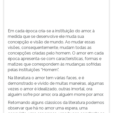
concepção
TAB
e
e
visã...
depois
F.
Para
Em cada época cria-se a instituição do amor, à
pausar
medida que se desenvolve ele muda sua
a
concepção e visão de mundo. Ao mudar essas
leitura
visões, consequentemente, mudam todas as
pressione
concepções criadas pelo homem. O amor em cada
D
época apresenta-se com características, formas e
(primeira
matizes que correspondem às mudanças sofridas
tecla
pelas instituições “Homem”.
à
esquerda
Na literatura o amor tem várias faces, e é
do
demonstrado e vivido de muitas maneiras, algumas
F),
vezes o amor é idealizado, outras imortal, ora
para
alguém sofre por amor, ora alguém morre por amor.
continuar
Retomando alguns clássicos da literatura podemos
pressione
observar que há no amor uma espera, uma
G