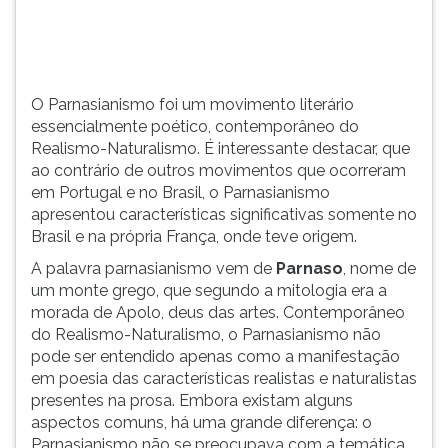
(primeira
tecla
à
direita
do
O Parnasianismo foi um movimento literário
F).
essencialmente poético, contemporâneo do
Para
Realismo-Naturalismo. É interessante destacar, que
ir
ao contrário de outros movimentos que ocorreram
ao
em Portugal e no Brasil, o Parnasianismo
menu
apresentou características significativas somente no
principal
Brasil e na própria França, onde teve origem.
pressione
A palavra parnasianismo vem de
Parnaso
, nome de
a
um monte grego, que segundo a mitologia era a
tecla
morada de Apolo, deus das artes. Contemporâneo
J
do Realismo-Naturalismo, o Parnasianismo não
e
pode ser entendido apenas como a manifestação
depois
em poesia das características realistas e naturalistas
F.
presentes na prosa. Embora existam alguns
Pressione
aspectos comuns, há uma grande diferença: o
F
Parnasianismo não se preocupava com a temática
para