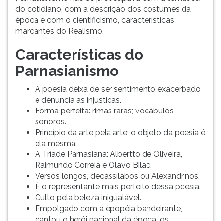
do cotidiano, com a descrição dos costumes da
ouvir
época e com o cientificismo, características
essa
marcantes do Realismo.
instrução
novamente.
Características do
Parnasianismo
A poesia deixa de ser sentimento exacerbado
e denuncia as injustiças.
Forma perfeita: rimas raras; vocábulos
sonoros.
Princípio da arte pela arte; o objeto da poesia é
ela mesma.
A Tríade Parnasiana: Albertto de Oliveira,
Raimundo Correia e Olavo Bilac.
Versos longos, decassílabos ou Alexandrinos.
É o representante mais perfeito dessa poesia.
Culto pela beleza inigualável.
Empolgado com a epopéia bandeirante,
cantou o herói nacional da época, os