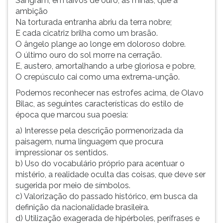
Sangram, em laivos de ouro, as minas, que a
ambição
Na torturada entranha abriu da terra nobre;
E cada cicatriz brilha como um brasão.
O ângelo plange ao longe em doloroso dobre.
O último ouro do sol morre na cerração.
E, austero, amortalhando a urbe gloriosa e pobre,
O crepúsculo cai como uma extrema-unção.
Podemos reconhecer nas estrofes acima, de Olavo
Bilac, as seguintes características do estilo de
época que marcou sua poesia:
a) Interesse pela descrição pormenorizada da
paisagem, numa linguagem que procura
impressionar os sentidos.
b) Uso do vocabulário próprio para acentuar o
mistério, a realidade oculta das coisas, que deve ser
sugerida por meio de símbolos.
c) Valorização do passado histórico, em busca da
definição da nacionalidade brasileira.
d) Utilização exagerada de hipérboles, perífrases e