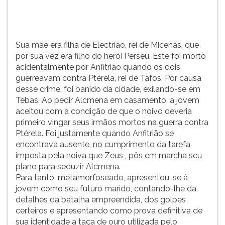
Perseu.
TAB
Este
e
foi
depois
morto
F.
Sua mãe era filha de Electrião, rei de Micenas, que
acidentalmente
Para
por sua vez era filho do herói Perseu. Este foi morto
por
pausar
acidentalmente por Anfitrião quando os dois
Anfitrião
a
guerreavam contra Ptérela, rei de Tafos. Por causa
quando
leitura
desse crime, foi banido da cidade, exilando-se em
os
pressione
Tebas. Ao pedir Alcmena em casamento, a jovem
dois
D
aceitou com a condição de que o noivo deveria
guerreavam
(primeira
primeiro vingar seus irmãos mortos na guerra contra
contra
tecla
Ptérela. Foi justamente quando Anfitrião se
Ptérela,
à
encontrava ausente, no cumprimento da tarefa
rei
esquerda
imposta pela noiva que Zeus , pôs em marcha seu
de
do
plano para seduzir Alcmena.
Tafos.
F),
Para tanto, metamorfoseado, apresentou-se à
Por
para
jovem como seu futuro marido, contando-lhe da
causa
continuar
detalhes da batalha empreendida, dos golpes
desse
pressione
certeiros e apresentando como prova definitiva de
crime,
G
sua identidade a taça de ouro utilizada pelo