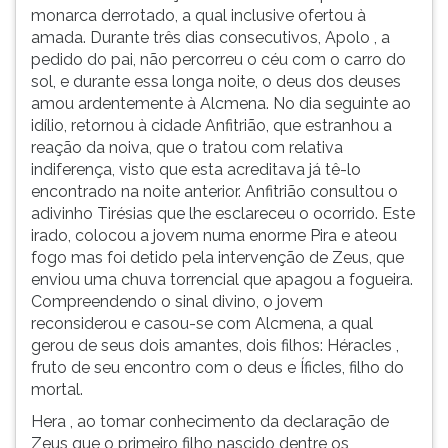
foi
(primeira
monarca derrotado, a qual inclusive ofertou à
banido
tecla
amada. Durante três dias consecutivos, Apolo , a
da
à
pedido do pai, não percorreu o céu com o carro do
cidade,
direita
sol, e durante essa longa noite, o deus dos deuses
exilando-
do
amou ardentemente à Alcmena. No dia seguinte ao
se
F).
idílio, retornou à cidade Anfitrião, que estranhou a
em
Para
reação da noiva, que o tratou com relativa
Tebas.
ir
indiferença, visto que esta acreditava já tê-lo
Ao
ao
encontrado na noite anterior. Anfitrião consultou o
pedir
menu
adivinho Tirésias que lhe esclareceu o ocorrido. Este
Alcmena
principal
irado, colocou a jovem numa enorme Pira e ateou
em
pressione
fogo mas foi detido pela intervenção de Zeus, que
casamento,
a
enviou uma chuva torrencial que apagou a fogueira.
a
tecla
Compreendendo o sinal divino, o jovem
jovem
J
reconsiderou e casou-se com Alcmena, a qual
aceitou
e
gerou de seus dois amantes, dois filhos: Héracles ,
com
depois
fruto de seu encontro com o deus e Íficles, filho do
a
F.
mortal.
condição
Pressione
Hera , ao tomar conhecimento da declaração de
de
F
Zeus que o primeiro filho nascido dentre os
que
para