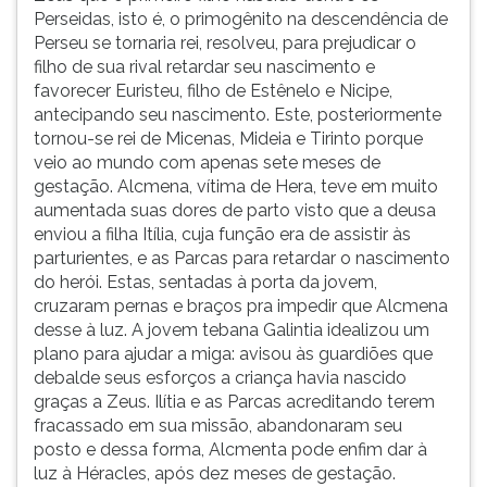
Perseidas, isto é, o primogênito na descendência de
o
ouvir
Perseu se tornaria rei, resolveu, para prejudicar o
noivo
essa
filho de sua rival retardar seu nascimento e
deveria
instrução
favorecer Euristeu, filho de Estênelo e Nicipe,
primeiro
novamente.
antecipando seu nascimento. Este, posteriormente
tornou-se rei de Micenas, Mideia e Tirinto porque
veio ao mundo com apenas sete meses de
gestação. Alcmena, vítima de Hera, teve em muito
aumentada suas dores de parto visto que a deusa
enviou a filha Itília, cuja função era de assistir às
parturientes, e as Parcas para retardar o nascimento
do herói. Estas, sentadas à porta da jovem,
cruzaram pernas e braços pra impedir que Alcmena
desse à luz. A jovem tebana Galintia idealizou um
plano para ajudar a miga: avisou às guardiões que
debalde seus esforços a criança havia nascido
graças a Zeus. Ilítia e as Parcas acreditando terem
fracassado em sua missão, abandonaram seu
posto e dessa forma, Alcmenta pode enfim dar à
luz à Héracles, após dez meses de gestação.