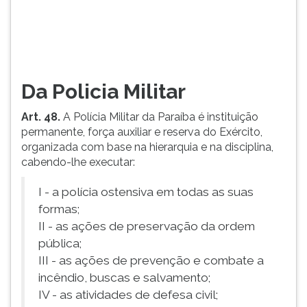
do
TAB
Exército,
e
organizada
depois
com
F.
base
Para
...
pausar
Da Policia Militar
a
leitura
Art. 48.
A Polícia Militar da Paraíba é instituição
pressione
permanente, força auxiliar e reserva do Exército,
D
organizada com base na hierarquia e na disciplina,
(primeira
cabendo-lhe executar:
tecla
à
I - a polícia ostensiva em todas as suas
esquerda
formas;
do
II - as ações de preservação da ordem
F),
pública;
para
III - as ações de prevenção e combate a
continuar
incêndio, buscas e salvamento;
pressione
IV - as atividades de defesa civil;
G