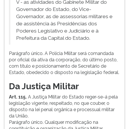
V - as atividades do Gabinete Militar do
(primeira
tecla
Governador do Estado, do Vice-
à
Governador, as de assessorias militares e
direita
de assistência às Presidências dos
do
Poderes Legislativo e Judiciário e à
F).
Prefeitura da Capital do Estado.
Para
ir
ao
Parágrafo único. A Polícia Militar será comandada
menu
por oficial da ativa da corporação, do último posto,
principal
com título e posicionamento de Secretário de
pressione
Estado, obedecido o disposto na legislação federal.
a
Da Justiça Militar
tecla
J
Art. 115.
A Justiça Militar do Estado reger-se-á pela
e
legislação vigente, respeitado, no que couber, o
depois
disposto na lei penal orgânica e processual militar
F.
da União.
Pressione
Parágrafo único. Qualquer modificação na
F
constituição e organização da Justiça Militar
para