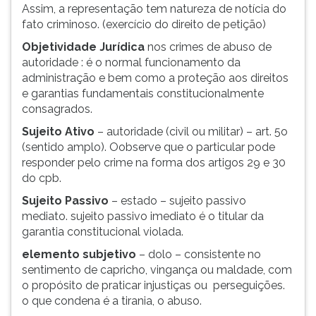
(primeira
Assim, a representação tem natureza de notícia do
tecla
fato criminoso. (exercício do direito de petição)
à
Objetividade Jurídica
nos crimes de abuso de
direita
autoridade : é o normal funcionamento da
do
administração e bem como a proteção aos direitos
F).
e garantias fundamentais constitucionalmente
Para
consagrados.
ir
ao
Sujeito Ativo
– autoridade (civil ou militar) – art. 5o
menu
(sentido amplo). Oobserve que o particular pode
principal
responder pelo crime na forma dos artigos 29 e 30
pressione
do cpb.
a
Sujeito Passivo
– estado – sujeito passivo
tecla
mediato. sujeito passivo imediato é o titular da
J
garantia constitucional violada.
e
depois
elemento subjetivo
– dolo – consistente no
F.
sentimento de capricho, vingança ou maldade, com
Pressione
o propósito de praticar injustiças ou perseguições.
F
o que condena é a tirania, o abuso.
para