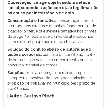
Observação: se age objetivando a defesa
ouvir
social, supondo a ação correta e legítima, não
essa
há abuso por inexistência de dolo.
instrução
Consumação e tentativa
: consumação com o
novamente.
atentado aos direitos e garantias fundamentais do
cidadão. observe que inexiste tentativa nos crimes
do artigo 3o , posto que crimes de atentado. nos
crimes do artigo 4o admite-se a tentativa.
Solução do conflito abuso de autoridade x
lesões corporais:
concuso ou conflito aparente
de normas – prevalesce o entendimento que há
concurso material de crimes.
Sanções
: multa, detenção, perda do cargo
(sempre foi considerado como pena principal) e
proibição de trabalhar no município pelo prazo de
até 05 anos.
Autor: Gustavo Plech