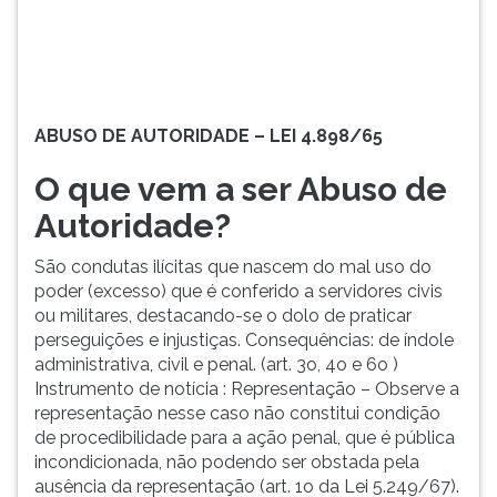
que
TAB
nascem
e
do
depois
mal
F.
uso
Para
ABUSO DE AUTORIDADE – LEI 4.898/65
do
pausar
poder
a
O que vem a ser Abuso de
(excesso)
leitura
que...
pressione
Autoridade?
D
(primeira
São condutas ilícitas que nascem do mal uso do
tecla
poder (excesso) que é conferido a servidores civis
à
ou militares, destacando-se o dolo de praticar
esquerda
perseguições e injustiças. Consequências: de índole
do
administrativa, civil e penal. (art. 3o, 4o e 6o )
F),
Instrumento de notícia : Representação – Observe a
para
representação nesse caso não constitui condição
continuar
de procedibilidade para a ação penal, que é pública
pressione
incondicionada, não podendo ser obstada pela
G
ausência da representação (art. 1o da Lei 5.249/67).