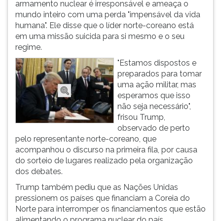
armamento nuclear é irresponsável e ameaça o
ouvir
mundo inteiro com uma perda "impensável da vida
essa
humana". Ele disse que o líder norte-coreano está
instrução
em uma missão suicida para si mesmo e o seu
novamente.
regime.
"Estamos dispostos e
preparados para tomar
uma ação militar, mas
esperamos que isso
não seja necessário",
frisou Trump,
observado de perto
pelo representante norte-coreano, que
acompanhou o discurso na primeira fila, por causa
do sorteio de lugares realizado pela organização
dos debates.
Trump também pediu que as Nações Unidas
pressionem os países que financiam a Coreia do
Norte para interromper os financiamentos que estão
alimentando o programa nuclear do país.