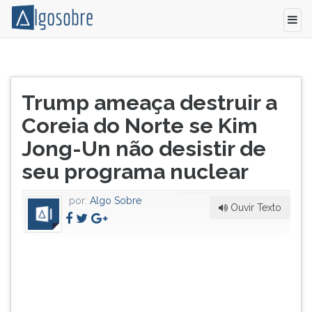
Trump
Pressione
afirmou
TAB
Título
em
e
Trump ameaça destruir a
do
seu
depois
artigo:
Coreia do Norte se Kim
primeiro
F
discurso
para
Jong-Un não desistir de
na
ouvir
seu programa nuclear
Assembleia
o
Geral
conteúdo
da
principal
por:
Algo Sobre
Ouvir Texto
ONU
desta
que
tela.
se
Para
o
pular
regime
essa
de
leitura
Pynongang
pressione