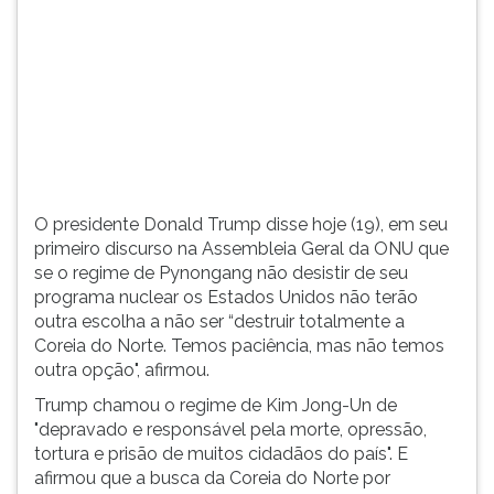
(primeira
tecla
à
direita
do
F).
Para
ir
ao
O presidente Donald Trump disse hoje (19), em seu
menu
primeiro discurso na Assembleia Geral da ONU que
principal
se o regime de Pynongang não desistir de seu
pressione
programa nuclear os Estados Unidos não terão
a
outra escolha a não ser “destruir totalmente a
tecla
Coreia do Norte. Temos paciência, mas não temos
J
outra opção", afirmou.
e
depois
Trump chamou o regime de Kim Jong-Un de
F.
"depravado e responsável pela morte, opressão,
Pressione
tortura e prisão de muitos cidadãos do país". E
F
afirmou que a busca da Coreia do Norte por
para