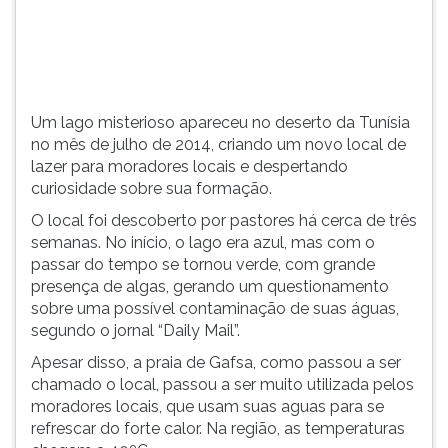
local
TAB
de
e
lazer
depois
para
F.
moradores
Para
Um lago misterioso apareceu no deserto da Tunísia
locais
pausar
no mês de julho de 2014, criando um novo local de
e
a
lazer para moradores locais e despertando
despertando
leitura
curiosidade sobre sua formação.
curios...
pressione
D
O local foi descoberto por pastores há cerca de três
(primeira
semanas. No início, o lago era azul, mas com o
tecla
passar do tempo se tornou verde, com grande
à
presença de algas, gerando um questionamento
esquerda
sobre uma possível contaminação de suas águas,
do
segundo o jornal “Daily Mail”.
F),
Apesar disso, a praia de Gafsa, como passou a ser
para
chamado o local, passou a ser muito utilizada pelos
continuar
moradores locais, que usam suas aguas para se
pressione
refrescar do forte calor. Na região, as temperaturas
G