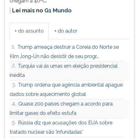
chegam a 40ºC.
(primeira
tecla
Lei mais no
G1 Mundo
à
direita
do
+ do assunto
+ do autor
F).
Para
1.
Trump ameaça destruir a Coreia do Norte se
ir
Kim Jong-Un não desistir de seu progr...
ao
menu
2.
Turquia vai às urnas em eleição presidencial
principal
inédita
pressione
3.
a
Trump ordena que agência ambiental apague
tecla
dados sobre aquecimento global
J
4.
Quase 200 países chegam a acordo para
e
depois
limitar gases do efeito estufa
F.
5.
Rússia diz que acusações dos EUA sobre
Pressione
F
tratado nuclear são 'infundadas'
para