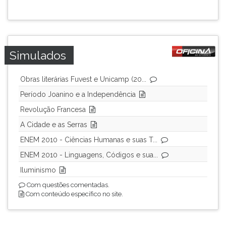
ouvir
essa
instrução
novamente.
Simulados
Obras literárias Fuvest e Unicamp (20...
Período Joanino e a Independência
Revolução Francesa
A Cidade e as Serras
ENEM 2010 - Ciências Humanas e suas T...
ENEM 2010 - Linguagens, Códigos e sua...
Iluminismo
Com questões comentadas.
Com conteúdo específico no site.