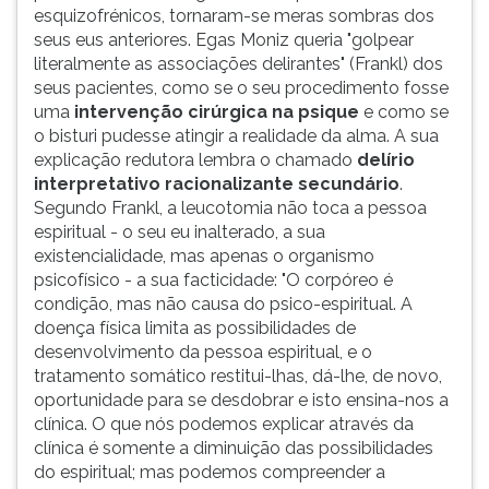
esquizofrénicos, tornaram-se meras sombras dos
seus eus anteriores. Egas Moniz queria "golpear
literalmente as associações delirantes" (Frankl) dos
seus pacientes, como se o seu procedimento fosse
uma
intervenção cirúrgica na psique
e como se
o bisturi pudesse atingir a realidade da alma. A sua
explicação redutora lembra o chamado
delírio
interpretativo racionalizante secundário
.
Segundo Frankl, a leucotomia não toca a pessoa
espiritual - o seu eu inalterado, a sua
existencialidade, mas apenas o organismo
psicofísico - a sua facticidade: "O corpóreo é
condição, mas não causa do psico-espiritual. A
doença física limita as possibilidades de
desenvolvimento da pessoa espiritual, e o
tratamento somático restitui-lhas, dá-lhe, de novo,
oportunidade para se desdobrar e isto ensina-nos a
clínica. O que nós podemos explicar através da
clínica é somente a diminuição das possibilidades
do espiritual; mas podemos compreender a