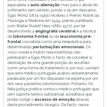
equivaleria à
auto alienação
, mas para o aliviar do
sofrimento sem sentido, pondo o eu em descanso.
Egas Moniz (1874-1955) recebeu o Prémio Nobel da
Fisiologia e Medicina em 1949, prémio partilhado
com Walter Rudolf Hess (1881-1973), por ter
desenvolvido a
angiografia cerebral
e a técnica
de
lobotomia frontal
ou de
leucotomia pré-
frontal
concebida como uma terapêutica para
determinadas
perturbações emocionais
. Os
mass media
e muitos neurocientistas não
perdoaram a Egas Moniz o facto de conceber a
destruição de uma grande porção do encéfalo
como uma forma de tratamento e, por isso, contam
que este médico português acabou estranhamente
paralisado por um tiro disparado na espinha por um
dos seus pacientes lobotomizados. Portanto, foi
feita justiça poética contra o médico português que,
sem suporte teórico substancial, acreditava que
podia corrigir o
excesso de emoção
através
deste procedimento cirúrgico. De facto, nesse