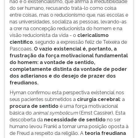
não é o existencialismo, que afirma a irredutibilidade
do ser humano, recusando tratá-lo como coisa
entre coisas, mas o reducionismo que, nas escolas e
nas universidades, socializa as pessoas, levando-as
a crer na concepção reducionista do homem e na
visão reducionista da vida - o
clericalismo
científico
, segundo a expressão feliz de Teixeira de
Pascoaes.
O vazio existencial é, portanto, a
frustração da força motivacional fundamental
do homem: a vontade de sentido,
completamente distinta da vontade de poder
dos adlerianos e do desejo de prazer dos
freudianos.
Hyman confirmou esta perspectiva existencial nos
seus pacientes submetidos a
cirurgia cerebral
: a
procura de sentido
é uma força motivacional
básica do
animal symbolicum
(Ernst Cassirer). Esta
descoberta da
necessidade de sentido
no ser
humano levou Frankl a tomar uma posição oposta à
de Freud a respeito da religião. A
teoria freudiana