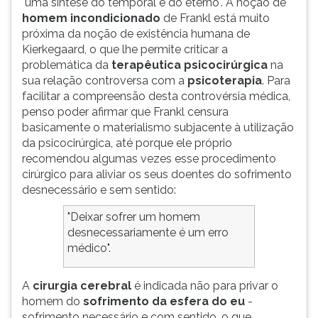
"uma síntese do temporal e do eterno". A noção de
homem incondicionado
de Frankl está muito
próxima da noção de existência humana de
Kierkegaard, o que lhe permite criticar a
problemática da
terapêutica psicocirúrgica
na
sua relação controversa com a
psicoterapia
. Para
facilitar a compreensão desta controvérsia médica,
penso poder afirmar que Frankl censura
basicamente o materialismo subjacente à utilização
da psicocirúrgica, até porque ele próprio
recomendou algumas vezes esse procedimento
cirúrgico para aliviar os seus doentes do sofrimento
desnecessário e sem sentido:
"Deixar sofrer um homem
desnecessariamente é um erro
médico".
A
cirurgia cerebral
é indicada não para privar o
homem do
sofrimento da esfera do eu
-
sofrimento necessário e com sentido, o que