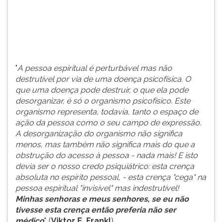
(primeira
tecla
à
direita
do
F).
"
A pessoa espiritual é perturbável mas não
Para
destrutível por via de uma doença psicofísica. O
ir
que uma doença pode destruir, o que ela pode
ao
desorganizar, é só o organismo psicofísico. Este
menu
organismo representa, todavia, tanto o espaço de
principal
ação da pessoa como o seu campo de expressão.
pressione
A desorganização do organismo não significa
a
menos, mas também não significa mais do que a
tecla
obstrução do acesso à pessoa - nada mais! E isto
J
devia ser o nosso credo psiquiátrico: esta crença
e
absoluta no espírito pessoal, - esta crença "cega" na
depois
pessoa espiritual "invisível" mas indestrutível!
F.
Minhas senhoras e meus senhores, se eu não
Pressione
tivesse esta crença então preferia não ser
F
médico
". (
Viktor E. Frankl
)
para