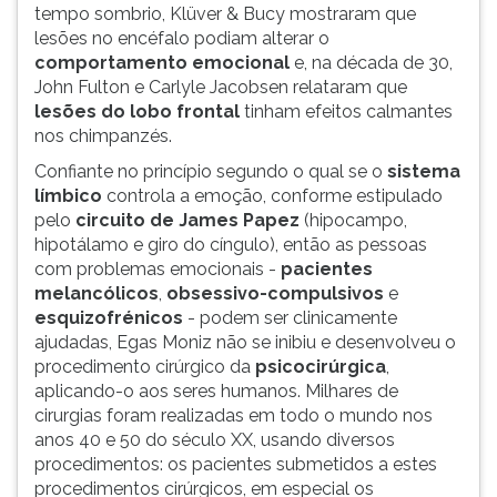
tempo sombrio, Klüver & Bucy mostraram que
lesões no encéfalo podiam alterar o
comportamento emocional
e, na década de 30,
John Fulton e Carlyle Jacobsen relataram que
lesões do lobo frontal
tinham efeitos calmantes
nos chimpanzés.
Confiante no princípio segundo o qual se o
sistema
límbico
controla a emoção, conforme estipulado
pelo
circuito de James Papez
(hipocampo,
hipotálamo e giro do cíngulo), então as pessoas
com problemas emocionais -
pacientes
melancólicos
,
obsessivo-compulsivos
e
esquizofrénicos
- podem ser clinicamente
ajudadas, Egas Moniz não se inibiu e desenvolveu o
procedimento cirúrgico da
psicocirúrgica
,
aplicando-o aos seres humanos. Milhares de
cirurgias foram realizadas em todo o mundo nos
anos 40 e 50 do século XX, usando diversos
procedimentos: os pacientes submetidos a estes
procedimentos cirúrgicos, em especial os