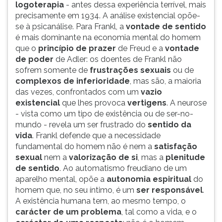
logoterapia
- antes dessa experiência terrível, mais
precisamente em 1934. A análise existencial opõe-
se à psicanálise. Para Frankl, a
vontade de sentido
é mais dominante na economia mental do homem
que o
princípio de prazer
de Freud e a
vontade
de poder
de Adler: os doentes de Frankl não
sofrem somente de
frustrações sexuais
ou de
complexos de inferioridade
, mas são, a maioria
das vezes, confrontados com um
vazio
existencial
que lhes provoca
vertigens
. A neurose
- vista como um tipo de existência ou de ser-no-
mundo - revela um ser frustrado do
sentido da
vida
. Frankl defende que a necessidade
fundamental do homem não é nem a
satisfação
sexual
nem a
valorização de si
, mas a
plenitude
de sentido
. Ao automatismo freudiano de um
aparelho mental, opõe a
autonomia espiritual
do
homem que, no seu íntimo, é um
ser responsável
.
A existência humana tem, ao mesmo tempo, o
carácter de um problema
, tal como a vida, e o