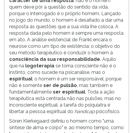
carácter de uma resposta
: não é o homem
quem deve pôr a questão do sentido da vida,
porque o interrogado é o próprio homem. Lançado
no jogo do mundo, o homem é desafiado a dar uma
resposta às questões que a sua vida lhe coloca. A
resposta dada pelo homem é sempre uma resposta
em ato. A análise existencial de Frankl encara o
neurose como um tipo de existência: o objetivo do
seu método terapêutico é conduzir o homem à
consciência da sua responsabilidade
. Aquilo
que na
logoterapia
se torna consciente não é o
instinto, como sucede na psicanálise, mas o
espiritual
: o homem é um ser responsável, porque
não é somente
ser de pulsão
, mas também e
fundamentalmente
ser espiritual
. Toda a ação
terapêutica está centrada não nas pulsões, mas no
inconsciente espiritual: a tarefa do psiquiatra é
libertar a pessoa espiritual do
handicap
psicofísico.
Sören Kierkegaard definiu o homem como "uma
síntese de alma e corpo" e, ao mesmo tempo, como