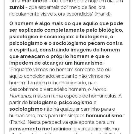
"uma
marionete
- ou, como se diz hoje em dia, um
zumbi
- que esperneia por meio de fios, ora
ridiculamente visíveis, ora escondidos" (Frankl).
O homem é algo mais do que aquilo que pode
ser explicado completamente pelo biológico,
psicológico e sociológico: o biologismo, o
psicologismo e o sociologismo pecam contra
o espiritual, construindo imagens do homem
que ameaçam o próprio homem e que o
impedem de alcançar um humanismo
:
"Enquanto virmos no homem somente isto ou
aquilo condicionado, enquanto não virmos no
homem também o incondicionado, não
descobrimos o verdadeiro homem, o
Homo
Humanus
, mas sim uma espécie de homúnculus. A
partir do
biologismo
,
psicologismo
e
sociologismo
não há qualquer caminho para o
humanismo, mas para um simples
homunculismo
!"
(Frankl). Nesta perspectiva que aponta para um
pensamento metaclínico
, o verdadeiro niilismo