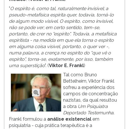
ouvir
"
O espírito é, como tal, naturalmente invisível; a
essa
pseudo-metafísica espirita quer, todavia, torná-lo
instrução
de algum modo visível. O espírito, como invisível,
novamente.
não se pode ver; em certo sentido, tem-se,
portanto, de crer no "espírito". Todavia, a metafísica
espiritista - na medida em que ela torna o espírito
em alguma coisa visível, portanto, o quer ver -,
numa palavra, a crença no espírito do "que vê o
espírito", torna-se, exatamente, por isso, também
uma superstição
". (
Viktor E. Frankl
)
Tal como Bruno
Bettelheim, Viktor Frankl
sofreu a experiência dos
campos de concentração
nazistas, da qual resultou
a obra
Um Psiquiatra
Deportado Testemunha
.
Frankl formulou a
análise existencial
em
psiquiatria - cuja prática terapêutica é a