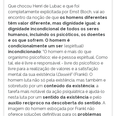
Que chocou Henri de Lubac e que foi
completamente explicitada por Ernst Bloch, vai ao
encontro da noção de que
os homens diferentes
têm valor diferente, mas
dignidade igual: a
dignidade incondicional de todos os seres
humanos, incluindo os psicóticos, os doentes
e os que sofrem
.
O homem é
condicionalmente um ser
(espiritual)
incondicionado
: "O homem é mais do que
organismo psicofísico; ele é pessoa espiritual. Como
tal, ele é livre e responsável - livre do psicofísico e
livre para a realização de valores e a satisfação
mental da sua existência (
Dasein
)" (Frankl). O
homem luta não só pela existência, mas também e
sobretudo por um
conteúdo da existência
: a
tarefa mais notável da ação psiquiátrica é ajudá-lo
nesta luta por um
sentido da existência
e pelo
auxílio recíproco na descoberta do sentido
. A
imagem do homem esboçada por Frankl não
oferece soluções definitivas para os
problemas