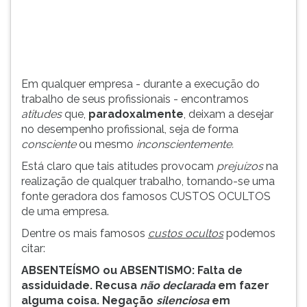
deixam
TAB
a
e
desejar
depois
...
F.
Para
Em qualquer empresa - durante a execução do
pausar
trabalho de seus profissionais - encontramos
a
atitudes
que,
paradoxalmente
, deixam a desejar
leitura
no desempenho profissional, seja de forma
pressione
consciente
ou mesmo
inconscientemente.
D
(primeira
Está claro que tais atitudes provocam
prejuízos
na
tecla
realização de qualquer trabalho, tornando-se uma
à
fonte geradora dos famosos CUSTOS OCULTOS
esquerda
de uma empresa.
do
Dentre os mais famosos
custos ocultos
podemos
F),
citar:
para
continuar
ABSENTEÍSMO ou ABSENTISMO: Falta de
pressione
assiduidade. Recusa
não declarada
em fazer
G
alguma coisa. Negação
silenciosa
em