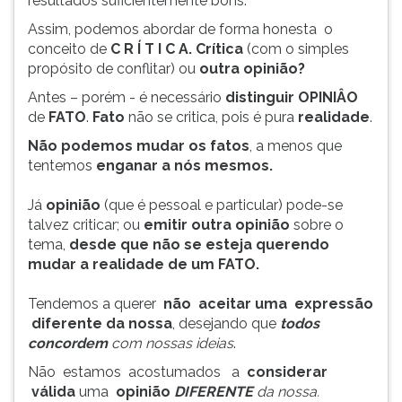
resultados suficientemente bons.
ouvir
Assim, podemos abordar de forma honesta o
essa
conceito de
C R Í T I C A.
Crítica
(com o simples
instrução
propósito de conflitar) ou
outra opinião?
novamente.
Antes – porém - é necessário
distinguir
OPINIÂO
de
FATO
.
Fato
não se critica, pois é pura
realidade
.
Não podemos mudar os fatos
, a menos que
tentemos
enganar a
nós mesmos.
Já
opinião
(que é pessoal e particular) pode-se
talvez criticar; ou
emitir outra opinião
sobre o
tema,
desde que não se esteja querendo
mudar a realidade de um FATO.
Tendemos a querer
não aceitar uma expressão
diferente da nossa
, desejando que
todos
concordem
com nossas ideias
.
Não estamos acostumados a
considerar
válida
uma
opinião
DIFERENTE
da nossa.