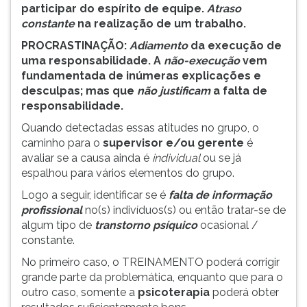
(primeira
participar do espírito de equipe.
Atraso
tecla
constante
na realização de um trabalho.
à
PROCRASTINAÇÃO:
Adiamento
da execução de
direita
uma responsabilidade. A
não-execução
vem
do
fundamentada de inúmeras explicações e
F).
desculpas; mas que
não justificam
a falta de
Para
responsabilidade.
ir
ao
Quando detectadas essas atitudes no grupo, o
menu
caminho para o
supervisor e/ou gerente
é
principal
avaliar se a causa ainda é
individual
ou se já
pressione
espalhou para vários elementos do grupo.
a
Logo a seguir, identificar se é
falta de informação
tecla
profissional
no(s) indivíduos(s) ou então tratar-se de
J
algum tipo de
transtorno psíquico
ocasional /
e
constante.
depois
F.
No primeiro caso, o TREINAMENTO poderá corrigir
Pressione
grande parte da problemática, enquanto que para o
F
outro caso, somente a
psicoterapia
poderá obter
para