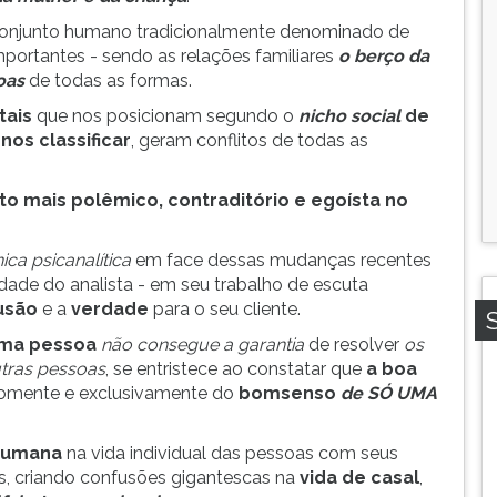
njunto humano tradicionalmente denominado de
mportantes - sendo as relações familiares
o berço da
oas
de todas as formas.
tais
que nos posicionam segundo o
nicho social
de
nos classificar
, geram conflitos de todas as
o mais polêmico, contraditório e egoísta no
ica psicanalítica
em face dessas mudanças recentes
ldade do analista - em seu trabalho de escuta
lusão
e a
verdade
para o seu cliente.
ma pessoa
não consegue a garantia
de resolver
os
tras pessoas
, se entristece ao constatar que
a boa
omente e exclusivamente do
bom
senso
de SÓ UMA
humana
na vida individual das pessoas com seus
as, criando confusões gigantescas na
vida de casal
,