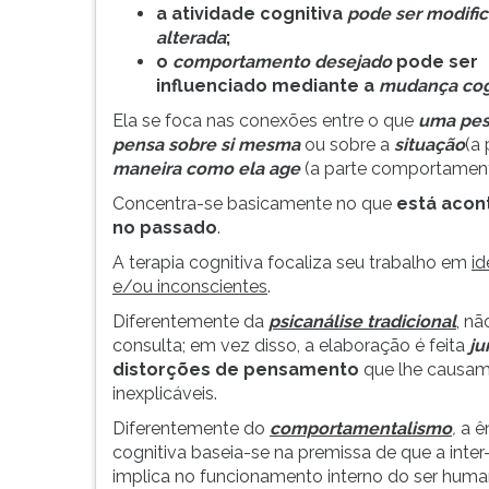
vinte
leitura
a atividade cognitiva
pode ser modifi
abordagens
pressione
alterada
;
dentro
TAB
o
comportamento desejado
pode ser
do
e
influenciado mediante a
mudança cogn
modelo
depois
Ela se foca nas conexões entre o que
uma pe
...
F.
pensa sobre si mesma
ou sobre a
situação
(a 
Para
maneira como ela age
(a parte comportament
pausar
a
Concentra-se basicamente no que
está acon
leitura
no passado
.
pressione
A terapia cognitiva focaliza seu trabalho em
id
D
e/ou inconscientes
.
(primeira
tecla
Diferentemente da
psicanálise tradicional
,
não
à
consulta; em vez disso, a elaboração é feita
ju
esquerda
distorções de pensamento
que lhe causam
do
inexplicáveis.
F),
Diferentemente do
comportamentalismo
,
a ê
para
cognitiva baseia-se na premissa de que a inter
continuar
implica no funcionamento interno do ser huma
pressione