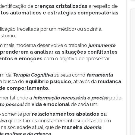
dentificação de
crenças cristalizadas
a respeito de
os automáticos e estratégias compensatórias
icação (receitada por um médico) ou sozinha,
storno.
m mais moderna desenvolve o trabalho
juntamente
prenderem a analisar as situações conflitantes
mentos e emoções
com o objetivo de apresentar
gem da
Terapia Cognitiva
se situa
como
ferramenta
a busca do
equilíbrio psíquico
, através da
mudança
 de comportamento.
 mental onde a
informação necessária e
precisa
pode
o pessoal
da
vida emocional
de cada um.
o somente por
relacionamentos abalados ou
ica
que estamos constantemente suportando em
 na sociedade atual, que de
maneira
doentia
,
 mulher e da criança
.