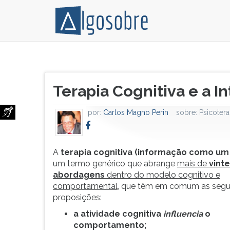
A
Pressione
terapia
TAB
Título
cognitiva
e
Terapia Cognitiva e a I
do
(informação
depois
artigo:
como
F
por:
Carlos Magno Perin
sobre:
Psicotera
um
para
saber)
ouvir
é
o
um
conteúdo
A
terapia cognitiva (informação como um
termo
principal
um termo genérico que abrange
mais de
vinte
genérico
desta
abordagens
dentro do modelo cognitivo e
que
tela.
comportamental
, que têm em comum as segu
abrange
Para
proposições:
mais
pular
a atividade cognitiva
influencia
o
de
essa
comportamento;