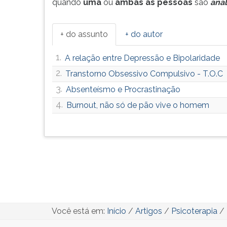
quando
uma
ou
ambas as pessoas
são
ana
+ do assunto
+ do autor
1.
A relação entre Depressão e Bipolaridade
2.
Transtorno Obsessivo Compulsivo - T.O.C
3.
Absenteísmo e Procrastinação
4.
Burnout, não só de pão vive o homem
Você está em:
Início
/
Artigos
/
Psicoterapia
/