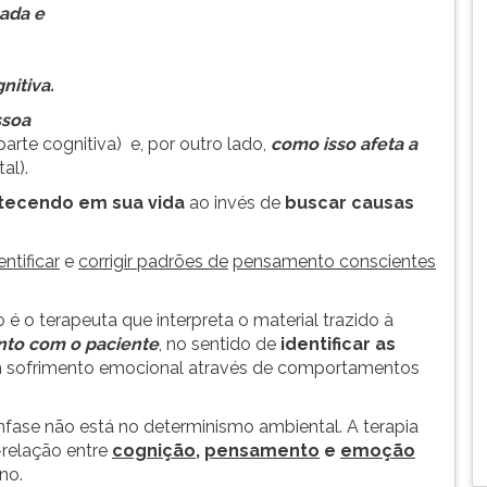
cada e
itiva.
ssoa
parte cognitiva) e, por outro lado,
como isso afeta a
al).
tecendo em sua vida
ao invés de
buscar causas
entificar
e
corrigir padrões de
pensamento conscientes
 é o terapeuta que interpreta o material trazido à
nto com o paciente
, no sentido de
identificar as
 sofrimento emocional através de comportamentos
nfase não está no determinismo ambiental. A terapia
-relação entre
cognição
,
pensamento
e
emoção
no.