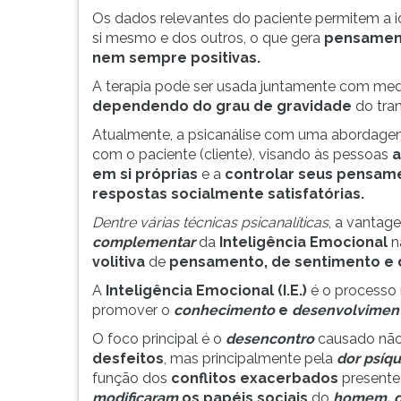
G
Os dados relevantes do paciente permitem a i
(primeira
si mesmo e dos outros, o que gera
pensament
tecla
nem sempre positivas.
à
A terapia pode ser usada juntamente com med
direita
dependendo do grau de gravidade
do tran
do
F).
Atualmente, a psicanálise com uma abordage
Para
com o paciente (cliente), visando às pessoas
a
ir
em si próprias
e a
controlar seus pensa
ao
respostas socialmente satisfatórias.
menu
Dentre várias técnicas psicanalíticas
, a vanta
principal
complementar
da
Inteligência Emocional
n
pressione
volitiva
de
pensamento, de sentimento e
a
tecla
A
Inteligência Emocional (I.E.)
é o processo
J
promover o
conhecimento
e
desenvolviment
e
O foco principal é o
desencontro
causado nã
depois
desfeitos
, mas principalmente pela
dor psíqu
F.
função dos
conflitos exacerbados
presente
Pressione
modificaram
os
papéis sociais
do
homem, da