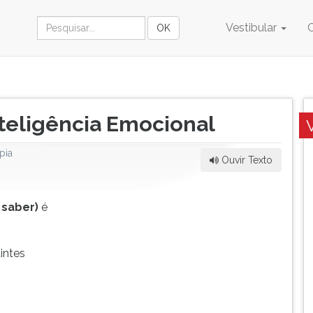
Vestibular
nteligência Emocional
pia
Ouvir Texto
 saber)
é
intes