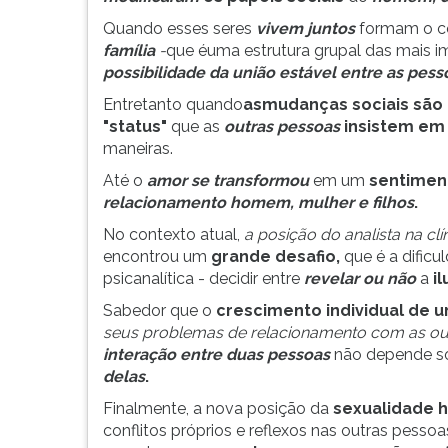
F
Quando esses seres
vivem juntos
formam o co
para
família
-
que éuma estrutura grupal das mais i
ouvir
possibilidade da união estável entre as pess
essa
instrução
Entretanto quando
asmudanças sociais são 
novamente.
"status"
que as
outras pessoas
insistem em 
maneiras.
Até o
amor se transformou
em um
sentiment
relacionamento homem, mulher e filhos
.
No contexto atual,
a posição do analista na clín
encontrou um
grande desafio,
que é a dificu
psicanalítica - decidir entre
revelar ou
não
a
i
Sabedor que o
crescimento individual de
u
seus problemas de relacionamento
com as ou
interação entre duas pessoas
não depende s
delas
.
Finalmente, a nova posição da
sexualidade 
conflitos próprios e reflexos nas outras pesso