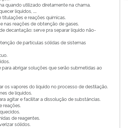
ana quando utilizado diretamente na chama.
ecer líquidos, ....
m titulações e reações químicas.
uo e nas reações de obtenção de gases.
 de decantação: serve pra separar líquido não-
 retenção de partículas sólidas de sistemas
cuo.
uidos.
ve para abrigar soluções que serão submetidas ao
r os vapores do líquido no processo de destilação.
mes de líquidos.
ra agitar e facilitar a dissolução de substâncias.
e reações.
aquecidos.
nidas de reagentes.
verizar sólidos.