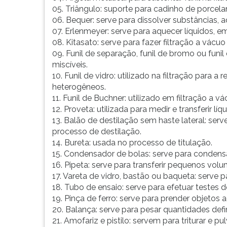
05. Triângulo: suporte para cadinho de porcel
06. Bequer: serve para dissolver substâncias, aqu
07. Erlenmeyer: serve para aquecer líquidos, e
08. Kitasato: serve para fazer filtração a vác
09. Funil de separação, funil de bromo ou funil
miscíveis.
10. Funil de vidro: utilizado na filtração para a
heterogêneos.
11. Funil de Buchner: utilizado em filtração a vá
12. Proveta: utilizada para medir e transferir líq
13. Balão de destilação sem haste lateral: ser
processo de destilação.
14. Bureta: usada no processo de titulação.
15. Condensador de bolas: serve para condensa
16. Pipeta: serve para transferir pequenos volu
17. Vareta de vidro, bastão ou baqueta: serve pa
18. Tubo de ensaio: serve para efetuar testes d
19. Pinça de ferro: serve para prender objetos 
20. Balança: serve para pesar quantidades defi
21. Amofariz e pistilo: servem para triturar e pul