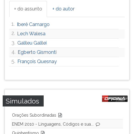
ouvir
+ do assunto
+ do autor
essa
instrução
1.
Iberê Camargo
novamente.
2.
Lech Walesa
3.
Galileu Galilei
4.
Egberto Gismonti
5.
François Quesnay
Simulados
Orações Subordinadas
ENEM 2010 - Linguagens, Códigos e sua...
Quinhentismo