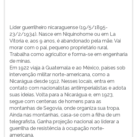
abandonado
TAB
pela
e
mãe...
depois
F.
Líder guerrilheiro nicaraguense (19/5/1895-
Para
23/2/1934). Nasce em Niquinohome ou em La
pausar
Vitoria e, aos 9 anos, é abandonado pela mãe. Vai
a
morar com o pai, pequeno proprietário rural.
leitura
Trabalha como agricultor e forma-se em engenharia
pressione
de minas.
D
Em 1922 viaja à Guatemala e ao México, países sob
(primeira
intervenção militar norte-americana, como a
tecla
Nicarágua desde 1912. Nesses locais, entra em
à
contato com nacionalistas antiimperialistas e adota
esquerda
suas ideias. Volta para a Nicarágua e, em 1923,
do
segue com centenas de homens para as
F),
montanhas de Segovia, onde organiza sua tropa.
para
Ainda nas montanhas, casa-se com a filha de um
continuar
telegrafista. Ganha projeção nacional ao liderar a
pressione
guerrilha de resistência à ocupação norte-
G
americana.