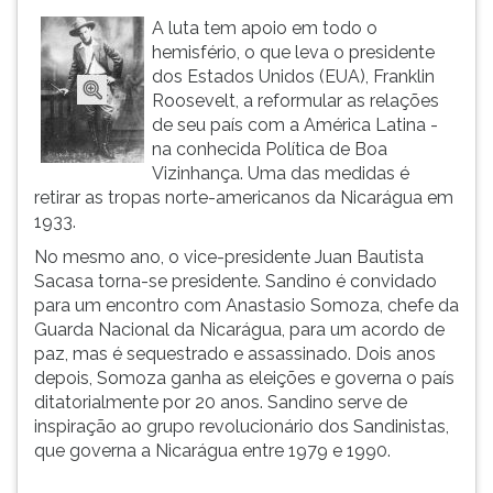
(primeira
A luta tem apoio em todo o
tecla
hemisfério, o que leva o presidente
à
dos Estados Unidos (EUA), Franklin
direita
Roosevelt, a reformular as relações
do
de seu país com a América Latina -
F).
na conhecida Política de Boa
Para
Vizinhança. Uma das medidas é
ir
retirar as tropas norte-americanos da Nicarágua em
ao
1933.
menu
principal
No mesmo ano, o vice-presidente Juan Bautista
pressione
Sacasa torna-se presidente. Sandino é convidado
a
para um encontro com Anastasio Somoza, chefe da
tecla
Guarda Nacional da Nicarágua, para um acordo de
J
paz, mas é sequestrado e assassinado. Dois anos
e
depois, Somoza ganha as eleições e governa o país
depois
ditatorialmente por 20 anos. Sandino serve de
F.
inspiração ao grupo revolucionário dos Sandinistas,
Pressione
que governa a Nicarágua entre 1979 e 1990.
F
para