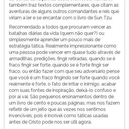
(primeira
também traz textos complementares, que citam as
tecla
aventuras de alguns outros comandantes e reis que
à
viriam a ler e se encantar com o livro de Sun Tzu.
direita
Recomendado a todos que procuram vencer as
do
batalhas diárias da vida (quem não quer?) ou
F).
simplesmente aprender um pouco mais de
Para
estratégia tática. Realmente impressionante como
ir
uma pessoa pode vencer em quase tudo através de
ao
armadilhas, predições, fingir retiradas, quando se é
menu
fraco fingir ser forte, quando se é forte fingir ser
principal
fraco, ou então fazer com que seu adversário pense
pressione
que você é um fraco fingindo ser forte quando você
a
realmente é forte, o fato de irritar o inimigo, acabar
tecla
com suas fontes de inspiração, deixá-lo confuso e
J
por aí vai. São pequenos ensinamentos dentro de
e
um livro de cento e poucas páginas, mas nos fazem
depois
refletir de um jeito que às vezes nos sentimos
F.
invencíveis, pois é incrível como táticas usadas
Pressione
antes de Cristo pode nos ser útil agora.
F
para