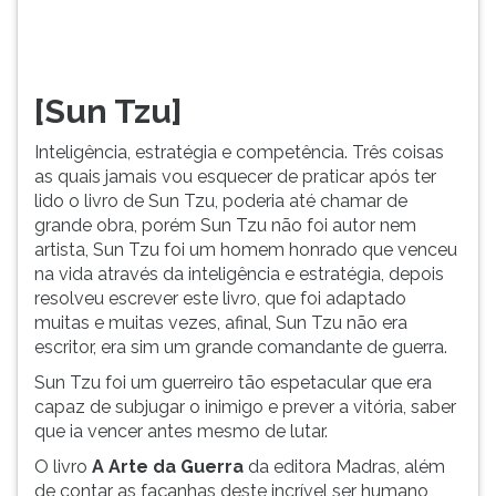
lido
TAB
o
e
livro
depois
de
F.
[Sun Tzu]
Sun
Para
Tzu,
pausar
Inteligência, estratégia e competência. Três coisas
poderi...
a
as quais jamais vou esquecer de praticar após ter
leitura
lido o livro de Sun Tzu, poderia até chamar de
pressione
grande obra, porém Sun Tzu não foi autor nem
D
artista, Sun Tzu foi um homem honrado que venceu
(primeira
na vida através da inteligência e estratégia, depois
tecla
resolveu escrever este livro, que foi adaptado
à
muitas e muitas vezes, afinal, Sun Tzu não era
esquerda
escritor, era sim um grande comandante de guerra.
do
F),
Sun Tzu foi um guerreiro tão espetacular que era
para
capaz de subjugar o inimigo e prever a vitória, saber
continuar
que ia vencer antes mesmo de lutar.
pressione
O livro
A Arte da Guerra
da editora Madras, além
G
de contar as façanhas deste incrível ser humano,