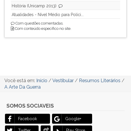
História (Unicamp 2013)
Atualidades - Nível Médio para Políci...
Com questões comentadas.
Com conteúdo específico no site.
Você está em:
Início
/
Vestibular
/
Resumos Literários
/
A Arte Da Guerra
SOMOS SOCIAVEIS
Facebook
Google+
Twitter
Play Store