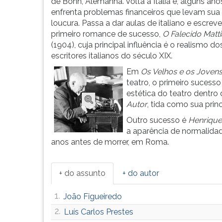
do
leitura
de Bonn, Alemanha. Volta à Itália e, alguns ano
teatro
pressione
enfrenta problemas financeiros que levam sua
moderno.
TAB
loucura. Passa a dar aulas de italiano e escreve
Suas
e
primeiro romance de sucesso,
O Falecido Matti
pe&cc...
depois
(1904), cuja principal influência é o realismo do
F.
escritores italianos do século XIX.
Para
Em
Os Velhos
e os Joven
pausar
teatro, o primeiro sucess
a
estética do teatro dentro
leitura
Autor
, tida como sua prin
pressione
Outro sucesso é
Henrique
D
a aparência de normalidad
(primeira
anos antes de morrer, em Roma.
tecla
à
esquerda
+ do assunto
+ do autor
do
F),
1.
João Figueiredo
para
continuar
2.
Luís Carlos Prestes
pressione