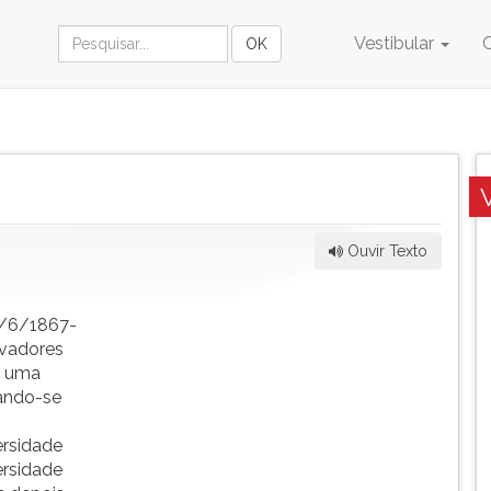
Vestibular
Ouvir Texto
28/6/1867-
ovadores
m uma
eando-se
ersidade
ersidade