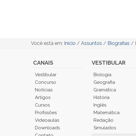
Você está em:
Início
/
Assuntos
/
Biografias
/
CANAIS
VESTIBULAR
Você
Vestibular
Biologia
está
Concurso
Geografia
no
Notícias
Gramática
Menu
Artigos
História
Principal.
Cursos
Inglês
Pressione
TAB
Profissões
Matemática
e
Videoaulas
Redação
depois
Downloads
Simulados
F
Contato