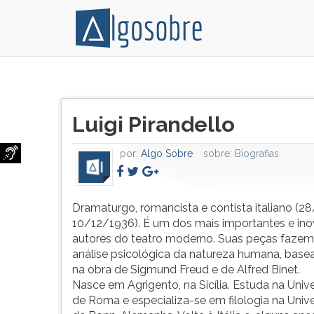
Dramaturgo,
Pressione
romancista
TAB
Título
e
e
Luigi Pirandello
do
contista
depois
artigo:
italiano
F
por:
Algo Sobre
sobre:
Biografias
(28/6/1867-
para
10/12/1936).
ouvir
É
o
um
conteúdo
Dramaturgo, romancista e contista italiano (
dos
principal
10/12/1936). É um dos mais importantes e in
mais
desta
autores do teatro moderno. Suas peças faze
importantes
tela.
análise psicológica da natureza humana, bas
e
Para
na obra de Sigmund Freud e de Alfred Binet.
inovadores
pular
Nasce em Agrigento, na Sicília. Estuda na Univ
autores
essa
de Roma e especializa-se em filologia na Univ