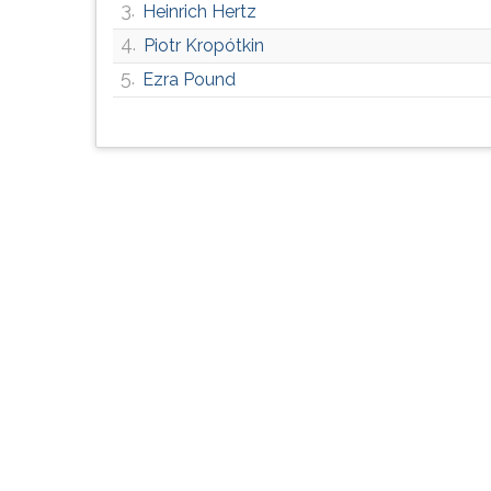
3.
Heinrich Hertz
G
(primeira
4.
Piotr Kropótkin
tecla
5.
Ezra Pound
à
direita
do
F).
Para
ir
ao
menu
principal
pressione
a
tecla
J
e
depois
F.
Pressione