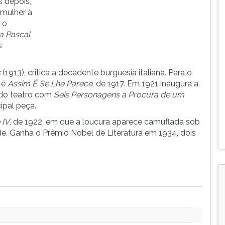
s depois,
 mulher à
 o
a Pascal
s
s
(1913), critica a decadente burguesia italiana. Para o
o é
Assim É Se Lhe Parece
, de 1917. Em 1921 inaugura a
 do teatro com
Seis Personagens à Procura de um
cipal peça.
 IV
, de 1922, em que a loucura aparece camuflada sob
e. Ganha o Prêmio Nobel de Literatura em 1934, dois