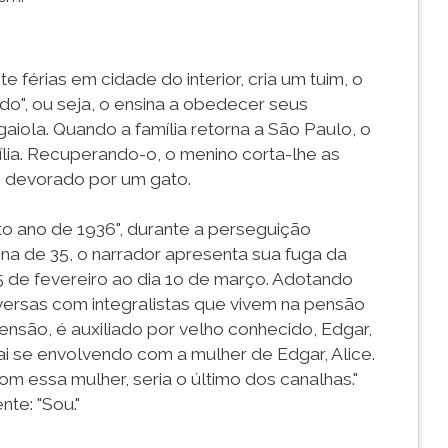
te férias em cidade do interior, cria um tuim, o
edo", ou seja, o ensina a obedecer seus
gaiola. Quando a família retorna a São Paulo, o
ília. Recuperando-o, o menino corta-lhe as
 é devorado por um gato.
o ano de 1936", durante a perseguição
ona de 35, o narrador apresenta sua fuga da
15 de fevereiro ao dia 1o de março. Adotando
ersas com integralistas que vivem na pensão
ensão, é auxiliado por velho conhecido, Edgar,
i se envolvendo com a mulher de Edgar, Alice.
om essa mulher, seria o último dos canalhas."
te: "Sou."