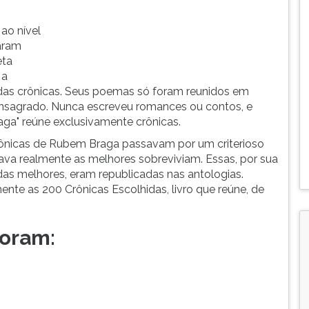
 ao nível
caram
eta
 a
s das crônicas. Seus poemas só foram reunidos em
onsagrado. Nunca escreveu romances ou contos, e
ga" reúne exclusivamente crônicas.
crônicas de Rubem Braga passavam por um criterioso
ava realmente as melhores sobreviviam. Essas, por sua
as melhores, eram republicadas nas antologias.
mente as 200 Crônicas Escolhidas, livro que reúne, de
foram: