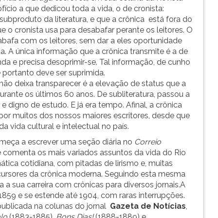
ício a que dedicou toda a vida, o de cronista:
subproduto da literatura, e que a crônica está fora do
que o cronista usa para desabafar perante os leitores. O
bafa com os leitores, sem dar a eles oportunidade
a. A única informação que a crônica transmite é a de
nda e precisa desoprimir-se. Tal informação, de cunho
 portanto deve ser suprimida.
 não deixa transparecer é a elevação de status que a
durante os últimos 60 anos. De subliteratura, passou a
 e digno de estudo. E já era tempo. Afinal, a crônica
por muitos dos nossos maiores escritores, desde que
 vida cultural e intelectual no país.
omeça a escrever uma seção diária no
Correio
e comenta os mais variados assuntos da vida do Rio
ática cotidiana, com pitadas de lirismo e, muitas
cursores da crônica moderna. Seguindo esta mesma
 a sua carreira com crônicas para diversos jornais.A
1859 e se estende até 1904, com raras interrupções.
publicada na colunas do jornal
Gazeta de Notícias
,
lo
(1883-1885),
Bons Dias!
(1888-1889) e