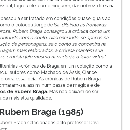
ssoal, logrou ele, como ninguém, dar nobreza literária
 passou a ser tratado em condições quase iguais ao
. Como o colocou Jorge de Sá,
diluindo as fronteiras
 prosa, Rubem Braga consagrou a crônica como um
e confunde com o conto, diferenciando-se apenas na
ução de personagens: se o conto se concentra na
nguagem mais elaborados, a crônica mantém sua
o cronista (ele mesmo narrador) e o leitor virtual.
bliterárias -crônicas de Braga em um coleção como a
inclui autores como Machado de Assis, Clarice
 reforça essa ideia. As crônicas de Rubem Braga
nsformaram-se, assim, num passe de mágica e de
tos de Rubem Braga
. Mas não deixam de ser
a da mais alta qualidade.
 Rubem Braga (1985)
Rubem Braga selecionadas pelo professor Davi
dem: