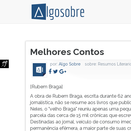
[Rubem
Pressione
Braga]
TAB
Título
A
e
Melhores Contos
do
obra
depois
artigo:
de
F
por:
Algo Sobre
sobre:
Resumos Literari
Rubem
para
Braga,
ouvir
escrita
o
durante
conteúdo
[Rubem Braga]
62
principal
A obra de Rubem Braga, escrita durante 62 an
anos
desta
jornalística, não se resume aos livros que publi
de
tela.
Neles, o "velho Braga" reuniu apenas uma peq
vida
Para
parcela das cerca de 15 mil crônicas que escre
jornalística,
pular
Destinadas ao jornal, veículo de consumo imed
não
essa
permanência efêmera, a maior parte de suas c