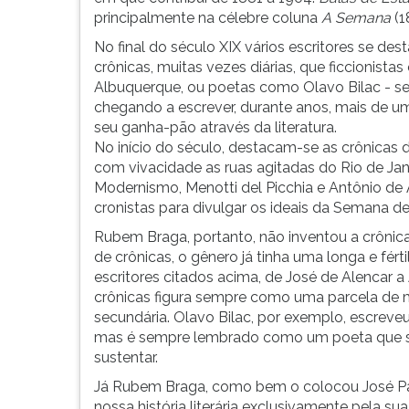
principalmente na célebre coluna
A Semana
(1
No final do século XIX vários escritores se d
crônicas, muitas vezes diárias, que ficcionis
Albuquerque, ou poetas como Olavo Bilac - se
chegando a escrever, durante anos, mais de uma
seu ganha-pão através da literatura.
No início do século, destacam-se as crônicas do
com vivacidade as ruas agitadas do Rio de Jan
Modernismo, Menotti del Picchia e Antônio d
cronistas para divulgar os ideais da Semana d
Rubem Braga, portanto, não inventou a crônica
de crônicas, o gênero já tinha uma longa e férti
escritores citados acima, de José de Alencar 
crônicas figura sempre como uma parcela de
secundária. Olavo Bilac, por exemplo, escrev
mas é sempre lembrado como um poeta que se
sustentar.
Já Rubem Braga, como bem o colocou José Pau
nossa história literária exclusivamente pela sua