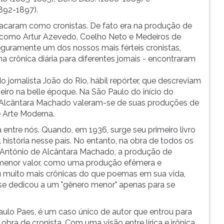
892-1897).
estacaram como cronistas. De fato era na produção de
tas como Artur Azevedo, Coelho Neto e Medeiros de
guramente um dos nossos mais férteis cronistas,
 crônica diária para diferentes jornais - encontraram
 jornalista João do Rio, hábil repórter, que descreviam
eiro na belle époque. Na São Paulo do início do
e Alcântara Machado valeram-se de suas produções de
e Arte Moderna.
 entre nós. Quando, em 1936, surge seu primeiro livro
l história nesse país. No entanto, na obra de todos os
a Antônio de Alcântara Machado, a produção de
 menor valor, como uma produção efêmera e
eu muito mais crônicas do que poemas em sua vida,
 dedicou a um "gênero menor" apenas para se
lo Paes, é um caso único de autor que entrou para
 obra de cronista. Com uma visão entre lírica e irônica