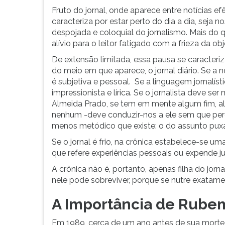
F
Fruto do jornal, onde aparece entre notícias ef
para
caracteriza por estar perto do dia a dia, seja n
ouvir
despojada e coloquial do jornalismo. Mais do 
essa
alívio para o leitor fatigado com a frieza da obje
instrução
novamente.
De extensão limitada, essa pausa se caracteri
do meio em que aparece, o jornal diário. Se a n
é subjetiva e pessoal. Se a linguagem jornalísti
impressionista e lírica. Se o jornalista deve se
Almeida Prado, se tem em mente algum fim, a
nenhum -deve conduzir-nos a ele sem que pe
menos metódico que existe: o do assunto pux
Se o jornal é frio, na crônica estabelece-se uma
que refere experiências pessoais ou expende ju
A crônica não é, portanto, apenas filha do jorn
nele pode sobreviver, porque se nutre exatament
A Importância de Rube
Em 1989, cerca de um ano antes de sua morte