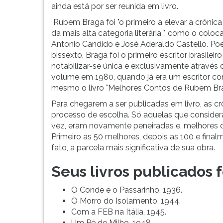
se
leitura
ainda está por ser reunida em livro.
resume
pressione
Rubem Braga foi "o primeiro a elevar a crônica
aos
TAB
da mais alta categoria literária ", como o colo
livros
e
Antonio Candido e José Aderaldo Castello. Po
que
depois
bissexto, Braga foi o primeiro escritor brasileiro
publicou.
F.
notabilizar-se única e exclusivamente atravé
Neles,
Para
volume em 1980, quando já era um escritor c
o
pausar
mesmo o livro "Melhores Contos de Rubem Bra
"velho
a
Br...
leitura
Para chegarem a ser publicadas em livro, as 
pressione
processo de escolha. Só aquelas que consider
D
vez, eram novamente peneiradas e, melhores d
(primeira
Primeiro as 50 melhores, depois as 100 e final
tecla
fato, a parcela mais significativa de sua obra.
à
esquerda
Seus livros publicados 
do
F),
O Conde e o Passarinho, 1936.
para
O Morro do Isolamento, 1944.
continuar
Com a FEB na Itália, 1945.
pressione
Um Pé de Milho, 1948.