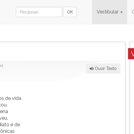
Vestibular
os
Ouvir Texto
os de vida
cou.
uena
veu.
iato e de
rônicas