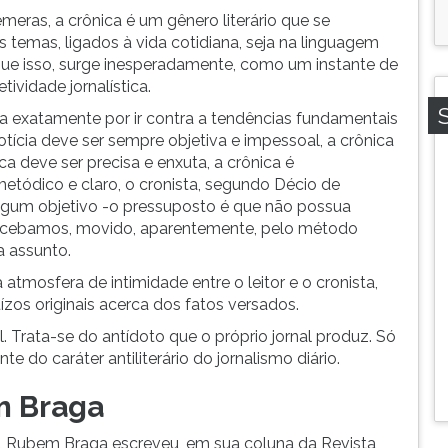
êmeras, a crônica é um gênero literário que se
os temas, ligados à vida cotidiana, seja na linguagem
que isso, surge inesperadamente, como um instante de
tividade jornalística.
za exatamente por ir contra a tendências fundamentais
otícia deve ser sempre objetiva e impessoal, a crônica
ca deve ser precisa e enxuta, a crônica é
r metódico e claro, o cronista, segundo Décio de
lgum objetivo -o pressuposto é que não possua
rcebamos, movido, aparentemente, pelo método
a assunto.
 atmosfera de intimidade entre o leitor e o cronista,
ízos originais acerca dos fatos versados.
al. Trata-se do antídoto que o próprio jornal produz. Só
e do caráter antiliterário do jornalismo diário.
m Braga
, Rubem Braga escreveu, em sua coluna da Revista