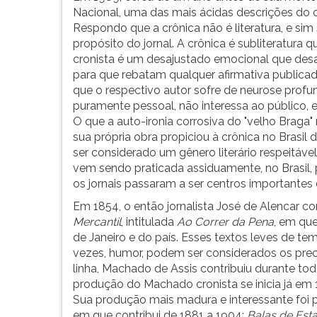
Nacional, uma das mais ácidas descrições do of
Respondo que a crônica não é literatura, e sim 
propósito do jornal. A crônica é subliteratura 
cronista é um desajustado emocional que desa
para que rebatam qualquer afirmativa publicad
que o respectivo autor sofre de neurose profu
puramente pessoal, não interessa ao público, e
O que a auto-ironia corrosiva do "velho Braga"
sua própria obra propiciou à crônica no Brasil 
ser considerado um gênero literário respeitável
vem sendo praticada assiduamente, no Brasil, 
os jornais passaram a ser centros importantes da
Em 1854, o então jornalista José de Alencar c
Mercantil
, intitulada
Ao Correr da Pena
, em qu
de Janeiro e do país. Esses textos leves de tem
vezes, humor, podem ser considerados os pre
linha, Machado de Assis contribuiu durante toda
produção do Machado cronista se inicia já em 
Sua produção mais madura e interessante foi 
em que contribui de 1881 a 1904:
Balas de Esta