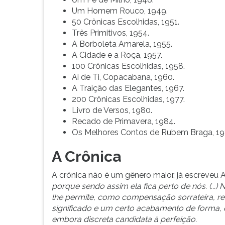
G
Um Homem Rouco, 1949.
(primeira
50 Crônicas Escolhidas, 1951.
tecla
Três Primitivos, 1954.
à
A Borboleta Amarela, 1955.
direita
A Cidade e a Roça, 1957.
do
100 Crônicas Escolhidas, 1958.
F).
Ai de Ti, Copacabana, 1960.
Para
A Traição das Elegantes, 1967.
ir
200 Crônicas Escolhidas, 1977.
ao
Livro de Versos, 1980.
menu
Recado de Primavera, 1984.
principal
Os Melhores Contos de Rubem Braga, 19
pressione
a
A Crônica
tecla
J
A crônica não é um gênero maior, já escreveu 
e
porque sendo assim ela fica perto de nós. (...
depois
lhe permite, como compensação sorrateira, r
F.
significado e um certo acabamento de forma,
Pressione
embora discreta candidata à perfeição.