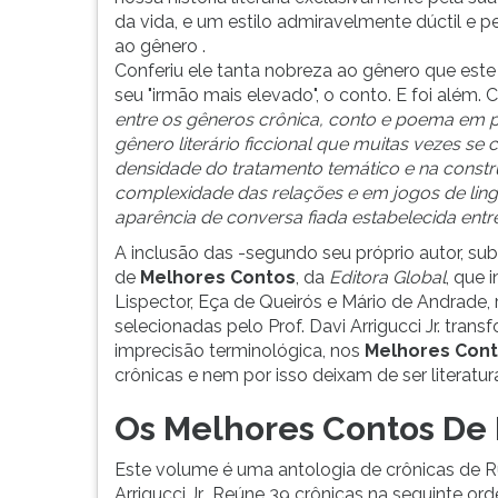
da vida, e um estilo admiravelmente dúctil e pe
ao gênero .
Conferiu ele tanta nobreza ao gênero que este
seu "irmão mais elevado", o conto. E foi além
entre os gêneros crônica, conto e poema em
gênero literário ficcional que muitas vezes s
densidade do tratamento temático e na constr
complexidade das relações e em jogos de li
aparência de conversa fiada estabelecida entre 
A inclusão das -segundo seu próprio autor, su
de
Melhores Contos
, da
Editora Global
, que 
Lispector, Eça de Queirós e Mário de Andrade,
selecionadas pelo Prof. Davi Arrigucci Jr. tra
imprecisão terminológica, nos
Melhores Con
crônicas e nem por isso deixam de ser literatur
Os Melhores Contos De
Este volume é uma antologia de crônicas de 
Arrigucci Jr.. Reúne 39 crônicas na seguinte or