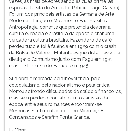
vezes, as mais célebres sendo as duas primeiras
um
(primeira
esposas: Tarsila do Amaral e Patrícia 'Pagu' Galvão].
playboy
tecla
Foi um dos principais artistas da Semana de Arte
extravagante:
à
Moderna e lançou o Movimento Pau-Brasil e a
usa
direita
Antropofagia, corrente que pretendia devorar a
luvas
do
cultura europeia e brasileira da época e criar uma
xadrez
F).
verdadeira cultura brasileira. Fazendeiro de café,
e
Para
perdeu tudo e foi à falência em 1929 com o crash
tinha
ir
da Bolsa de Valores. Militante esquerdista, passou a
um
ao
divulgar o Comunismo junto com Pagu em 1931,
Cadillac
menu
mas desligou-se do Partido em 1945.
verde
principal
apenas
pressione
Sua obra é marcada pela irreverência, pelo
porque
a
coloquialismo, pelo nacionalismo e pela crítica.
este
tecla
Morreu sofrendo dificuldades de saúde e financeiras,
tinha
J
mas sem perder o contato com os artistas da
cinzeiro,
e
época. entre seus romances encontram-se
para
depois
Memórias Sentimentais de João Miramar, Os
citar
F.
Condenados e Serafim Ponte Grande.
apenas
Pressione
algumas
F
II- Obra:
de
para