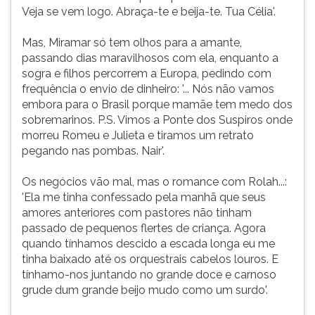
Veja se vem logo. Abraça-te e beija-te. Tua Célia'.
Mas, Miramar só tem olhos para a amante,
passando dias maravilhosos com ela, enquanto a
sogra e filhos percorrem a Europa, pedindo com
frequência o envio de dinheiro: '... Nós não vamos
embora para o Brasil porque mamãe tem medo dos
sobremarinos. P.S. Vimos a Ponte dos Suspiros onde
morreu Romeu e Julieta e tiramos um retrato
pegando nas pombas. Nair'.
Os negócios vão mal, mas o romance com Rolah...:
'Ela me tinha confessado pela manhã que seus
amores anteriores com pastores não tinham
passado de pequenos flertes de criança. Agora
quando tínhamos descido a escada longa eu me
tinha baixado até os orquestrais cabelos louros. E
tínhamo-nos juntando no grande doce e carnoso
grude dum grande beijo mudo como um surdo'.