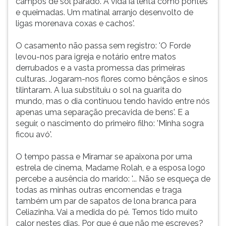
campos de sol parado. A vida ia lenta como pontes
e queimadas. Um matinal arranjo desenvolto de
ligas morenava coxas e cachos'.
O casamento não passa sem registro: 'O Forde
levou-nos para igreja e notário entre matos
derrubados e a vasta promessa das primeiras
culturas. Jogaram-nos flores como bênçãos e sinos
tilintaram. A lua substituiu o sol na guarita do
mundo, mas o dia continuou tendo havido entre nós
apenas uma separação precavida de bens'. E a
seguir, o nascimento do primeiro filho: 'Minha sogra
ficou avó'.
O tempo passa e Miramar se apaixona por uma
estrela de cinema, Madame Rolah, e a esposa logo
percebe a ausência do marido: '... Não se esqueça de
todas as minhas outras encomendas e traga
também um par de sapatos de lona branca para
Celiazinha. Vai a medida do pé. Temos tido muito
calor nestes dias. Por que é que não me escreves?