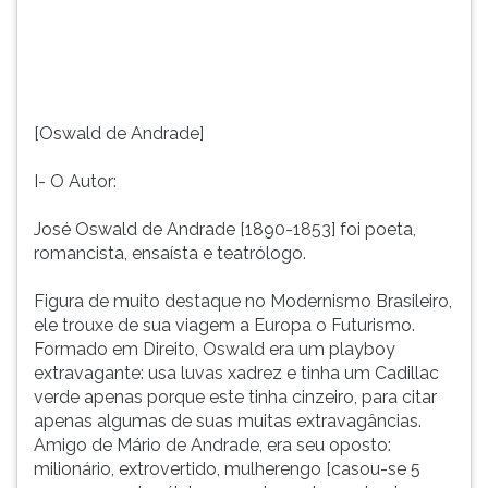
de
TAB
muito
e
destaque
depois
no
F.
Modernismo
Para
[Oswald de Andrade]
Brasileiro,
pausar
ele
a
I- O Autor:
trouxe
leitura
de
pressione
José Oswald de Andrade [1890-1853] foi poeta,
sua
D
romancista, ensaísta e teatrólogo.
viagem
(primeira
a
tecla
Figura de muito destaque no Modernismo Brasileiro,
Europa
à
ele trouxe de sua viagem a Europa o Futurismo.
o
esquerda
Formado em Direito, Oswald era um playboy
Futurismo.
do
extravagante: usa luvas xadrez e tinha um Cadillac
Formado
F),
verde apenas porque este tinha cinzeiro, para citar
em
para
apenas algumas de suas muitas extravagâncias.
Direito,
continuar
Amigo de Mário de Andrade, era seu oposto:
Oswald
pressione
milionário, extrovertido, mulherengo [casou-se 5
era
G