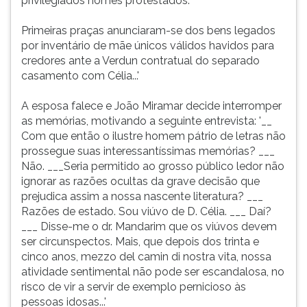
privilegiados nomes protestados.
Primeiras praças anunciaram-se dos bens legados
por inventário de mãe únicos válidos havidos para
credores ante a Verdun contratual do separado
casamento com Célia...'
A esposa falece e João Miramar decide interromper
as memórias, motivando a seguinte entrevista: '__
Com que então o ilustre homem pátrio de letras não
prossegue suas interessantíssimas memórias? ___
Não. ___Seria permitido ao grosso público ledor não
ignorar as razões ocultas da grave decisão que
prejudica assim a nossa nascente literatura? ___
Razões de estado. Sou viúvo de D. Célia. ___ Daí?
___ Disse-me o dr. Mandarim que os viúvos devem
ser circunspectos. Mais, que depois dos trinta e
cinco anos, mezzo del camin di nostra vita, nossa
atividade sentimental não pode ser escandalosa, no
risco de vir a servir de exemplo pernicioso às
pessoas idosas...'