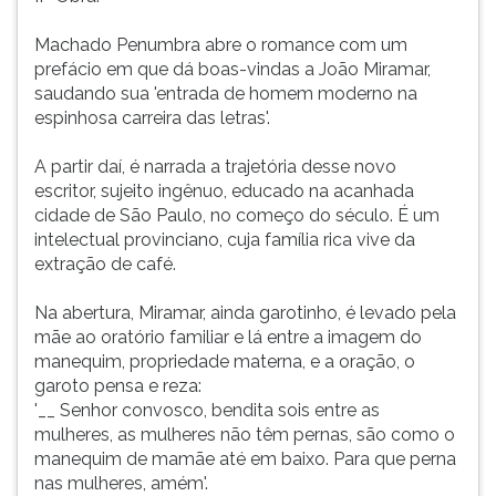
suas
ouvir
Machado Penumbra abre o romance com um
essa
prefácio em que dá boas-vindas a João Miramar,
instrução
saudando sua 'entrada de homem moderno na
novamente.
espinhosa carreira das letras'.
A partir daí, é narrada a trajetória desse novo
escritor, sujeito ingênuo, educado na acanhada
cidade de São Paulo, no começo do século. É um
intelectual provinciano, cuja família rica vive da
extração de café.
Na abertura, Miramar, ainda garotinho, é levado pela
mãe ao oratório familiar e lá entre a imagem do
manequim, propriedade materna, e a oração, o
garoto pensa e reza:
'__ Senhor convosco, bendita sois entre as
mulheres, as mulheres não têm pernas, são como o
manequim de mamãe até em baixo. Para que perna
nas mulheres, amém'.