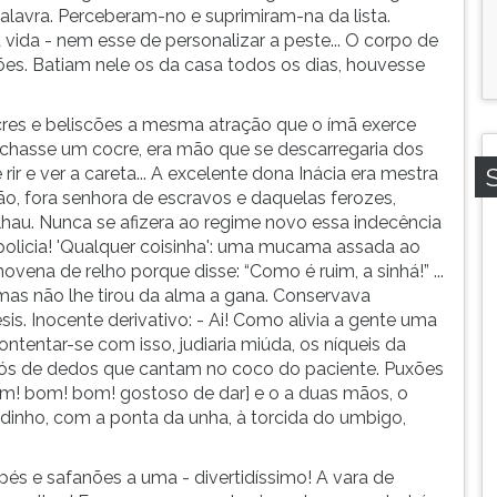
palavra. Perceberam-no e suprimiram-na da lista.
 vida - nem esse de personalizar a peste... O corpo de
rgões. Batiam nele os da casa todos os dias, houvesse
cres e beliscões a mesma atração que o ímã exerce
chasse um cocre, era mão que se descarregaria dos
r e ver a careta... A excelente dona Inácia era mestra
dão, fora senhora de escravos e daquelas ferozes,
alhau. Nunca se afizera ao regime novo essa indecência
 policia! 'Qualquer coisinha': uma mucama assada ao
vena de relho porque disse: “Como é ruim, a sinhá!” ...
mas não lhe tirou da alma a gana. Conservava
s. Inocente derivativo: - Ai! Como alivia a gente uma
ntentar-se com isso, judiaria miúda, os níqueis da
nós de dedos que cantam no coco do paciente. Puxões
om! bom! bom! gostoso de dar] e o a duas mãos, o
udinho, com a ponta da unha, à torcida do umbigo,
pés e safanões a uma - divertidíssimo! A vara de