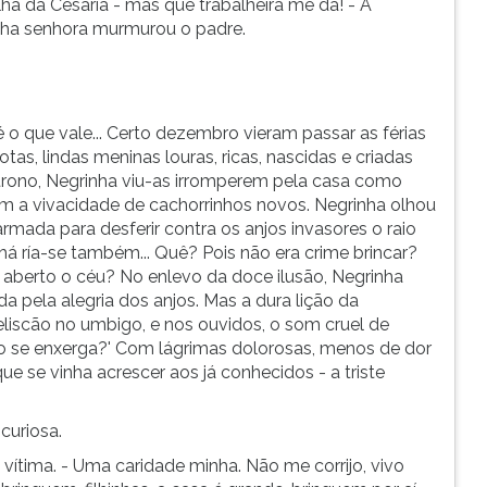
ilha da Cesária - mas que trabalheira me dá! - A
minha senhora murmurou o padre.
 o que vale... Certo dezembro vieram passar as férias
as, lindas meninas louras, ricas, nascidas e criadas
trono, Negrinha viu-as irromperem pela casa como
com a vivacidade de cachorrinhos novos. Negrinha olhou
rmada para desferir contra os anjos invasores o raio
há ría-se também... Quê? Pois não era crime brincar?
e aberto o céu? No enlevo da doce ilusão, Negrinha
ada pela alegria dos anjos. Mas a dura lição da
liscão no umbigo, e nos ouvidos, o som cruel de
 Não se enxerga?' Com lágrimas dolorosas, menos de dor
ue se vinha acrescer aos já conhecidos - a triste
curiosa.
 vítima. - Uma caridade minha. Não me corrijo, vivo