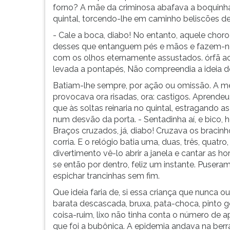
forno? A mãe da criminosa abafava a boquinha
G
quintal, torcendo-lhe em caminho beliscões d
(primeira
tecla
- Cale a boca, diabo! No entanto, aquele chor
à
desses que entanguem pés e mãos e fazem-nos 
direita
com os olhos eternamente assustados. órfã aos
do
levada a pontapés, Não compreendia a ideia d
F).
Batiam-lhe sempre, por ação ou omissão. A 
Para
provocava ora risadas, ora: castigos. Aprend
ir
que às soltas reinaria no quintal, estragando a
ao
num desvão da porta. - Sentadinha aí, e bico, h
menu
Braços cruzados, já, diabo! Cruzava os bracin
principal
corria. E o relógio batia uma, duas, três, quat
pressione
divertimento vê-lo abrir a janela e cantar as h
a
se então por dentro, feliz um instante. Puseram
tecla
espichar trancinhas sem fim.
J
e
Que ideia faria de, si essa criança que nunca o
depois
barata descascada, bruxa, pata-choca, pinto go
F.
coisa-ruim, lixo não tinha conta o número d
Pressione
que foi a bubônica. A epidemia andava na berr