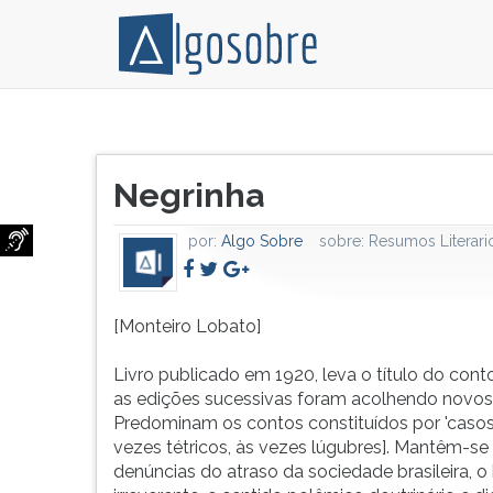
[Monteiro
Pressione
Lobato]
TAB
Título
Livro
e
Negrinha
do
publicado
depois
artigo:
em
F
por:
Algo Sobre
sobre:
Resumos Literari
1920,
para
leva
ouvir
o
o
título
conteúdo
[Monteiro Lobato]
do
principal
conto
desta
Livro publicado em 1920, leva o título do conto 
inicial
tela.
as edições sucessivas foram acolhendo novos 
e
Para
Predominam os contos constituídos por 'casos
as
pular
vezes tétricos, às vezes lúgubres]. Mantêm-se
edições
essa
denúncias do atraso da sociedade brasileira, 