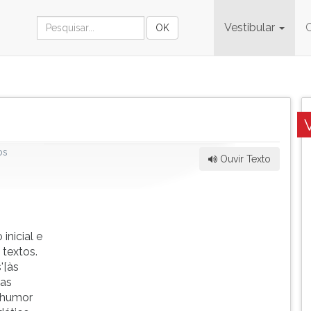
Vestibular
os
Ouvir Texto
inicial e
textos.
'[às
 as
o humor