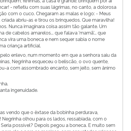
brinquem, filhinhas, a casa é grande, brinquem por aí
car! - refletiu com suas lágrimas, no canto, a dolorosa
nação com o cuco. Chegaram as malas e logo: - Meus
riada abriu-as e tirou os brinquedos. Que maravilha!
lhos. Nunca imaginara coisa assim tão galante. Um
ha de cabelos amarelos... que falava 'mamã'... que
Nunca vira uma boneca e nem sequer sabia o nome
criança artificial.
ada pelo enlevo, num momento em que a senhora saiu da
inas, Negrinha esqueceu o beliscão, o ovo quente,
lhou-a com assombrado encanto, sem jeito, sem ânimo
nha.
anta ingenuidade.
as vendo que o êxtase da bobinha perdurava,
 Negrinha olhou para os lados, ressabiada, com o
! Seria possível? Depois pegou a boneca. E muito sem