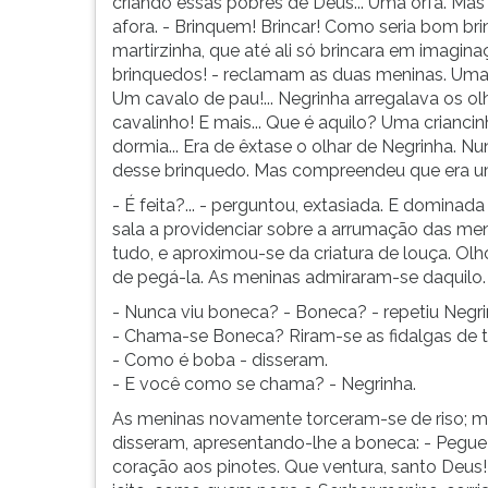
criando essas pobres de Deus... Uma órfa. Mas 
afora. - Brinquem! Brincar! Como seria bom brin
martirzinha, que até ali só brincara em imagi
brinquedos! - reclamam as duas meninas. Uma c
Um cavalo de pau!... Negrinha arregalava os o
cavalinho! E mais... Que é aquilo? Uma criancin
dormia... Era de êxtase o olhar de Negrinha. 
desse brinquedo. Mas compreendeu que era uma 
- É feita?... - perguntou, extasiada. E domin
sala a providenciar sobre a arrumação das men
tudo, e aproximou-se da criatura de louça. O
de pegá-la. As meninas admiraram-se daquilo.
- Nunca viu boneca? - Boneca? - repetiu Negri
- Chama-se Boneca? Riram-se as fidalgas de t
- Como é boba - disseram.
- E você como se chama? - Negrinha.
As meninas novamente torceram-se de riso; m
disseram, apresentando-lhe a boneca: - Pegue!
coração aos pinotes. Que ventura, santo Deus