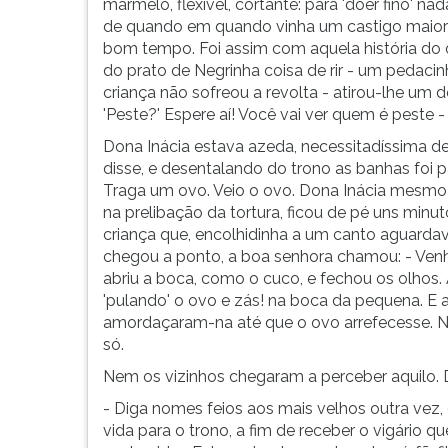
marmelo, flexível, cortante: para 'doer fino' n
de quando em quando vinha um castigo maior 
bom tempo. Foi assim com aquela história do 
do prato de Negrinha coisa de rir - um pedacin
criança não sofreou a revolta - atirou-lhe u
'Peste?' Espere aí! Você vai ver quem é peste - 
Dona Inácia estava azeda, necessitadíssima de d
disse, e desentalando do trono as banhas foi pa
Traga um ovo. Veio o ovo. Dona Inácia mesmo 
na prelibação da tortura, ficou de pé uns minu
criança que, encolhidinha a um canto aguarda
chegou a ponto, a boa senhora chamou: - Venh
abriu a boca, como o cuco, e fechou os olhos. 
'pulando' o ovo e zás! na boca da pequena. E 
amordaçaram-na até que o ovo arrefecesse. Ne
só.
Nem os vizinhos chegaram a perceber aquilo. 
- Diga nomes feios aos mais velhos outra vez,
vida para o trono, a fim de receber o vigário 