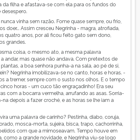
 da filha e afastava-se com ela para os fundos do
e desespero.
o nunca vinha sem razão. Fome quase sempre, ou frio,
doer... Assim cresceu Negrinha - magra, atrofiada,
 quatro anos, por ali ficou feito gato sem dono,
os grandes.
mesma coisa, o mesmo ato, a mesma palavra
eu a andar, mas quase não andava. Com pretextos de
s plantas, a boa senhora punha-a na sala, ao pé de si,
ein? Negrinha imobilizava-se no canto, horas e horas. -
hos a tremer, sempre com o susto nos olhos. E o tempo
ro, cinco horas - um cuco tão engraçadinho! Era seu
oras com a bocarra vermelha, arrufando as asas. Sorria-
-na depois a fazer croché, e as horas se lhe iam a
uvira uma palavra de carinho? Pestinha, diabo, coruja,
rado, mosca-morta, sujeira, bisca, trapo, cachorrinha,
e apelidos com que a mimoseavam. Tempo houve em
a, como a grande novidade, e Negrinha viu-se logo