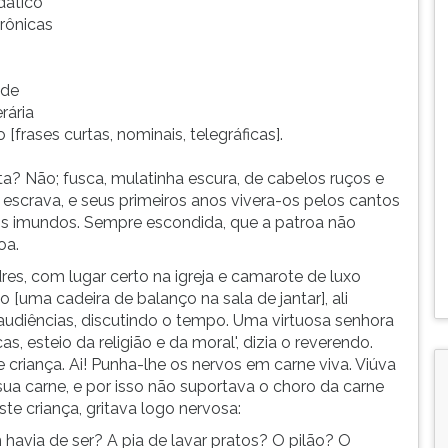
dático
crônicas
 de
rária
[frases curtas, nominais, telegráficas].
ta? Não; fusca, mulatinha escura, de cabelos ruços e
escrava, e seus primeiros anos vivera-os pelos cantos
pos imundos. Sempre escondida, que a patroa não
oa.
es, com lugar certo na igreja e camarote de luxo
 [uma cadeira de balanço na sala de jantar], ali
 audiências, discutindo o tempo. Uma virtuosa senhora
, esteio da religião e da moral', dizia o reverendo.
 criança. Ai! Punha-lhe os nervos em carne viva. Viúva
 sua carne, e por isso não suportava o choro da carne
iste criança, gritava logo nervosa:
avia de ser? A pia de lavar pratos? O pilão? O