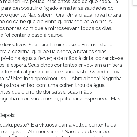
ada melhor! Era pouco, mas antes isso do que nada. Lá
para desobstruir o fígado e matar as saudades do
ovo quente. Não sabem! Ora! Uma criada nova furtara
ho de carne que ela vinha guardando para o fim. A
m dos nomes com que a mimoseavam todos os dias.
e foi contar o caso à patroa.
erivativos. Sua cara iluminou-se. - Eu curo ela!. -
ra a cozinha, qual perua choca, a rufar as saias. -
pô-lo na água a ferver; e de mãos à cinta, gozando-se
tos, à espera. Seus olhos contentes envolviam a mísera
va trêmula alguma coisa de nunca visto. Quando o ovo
a cá! Negrinha aproximou-se. - Abra a boca! Negrinha
A patroa, então, com uma colher, tirou da água
antes que o urro de dor saísse, suas mãos
grinha urrou surdamente, pelo nariz. Esperneou. Mas
Depois:
 ouviu, peste? E a virtuosa dama voltou contente da
que chegava. - Ah, monsenhor! Não se pode ser boa