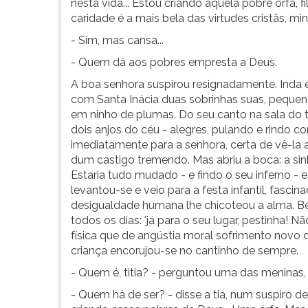
nesta vida... Estou criando aquela pobre órfã, f
caridade é a mais bela das virtudes cristãs, 
- Sim, mas cansa...
- Quem dá aos pobres empresta a Deus.
A boa senhora suspirou resignadamente. Inda é
com Santa Inácia duas sobrinhas suas, pequenot
em ninho de plumas. Do seu canto na sala do 
dois anjos do céu - alegres, pulando e rindo 
imediatamente para a senhora, certa de vê-la a
dum castigo tremendo. Mas abriu a boca: a sin
Estaria tudo mudado - e findo o seu inferno - 
levantou-se e veio para a festa infantil, fascin
desigualdade humana lhe chicoteou a alma. Be
todos os dias: 'já para o seu lugar, pestinha!
física que de angústia moral sofrimento novo q
criança encorujou-se no cantinho de sempre.
- Quem é, titia? - perguntou uma das meninas, 
- Quem há de ser? - disse a tia, num suspiro de