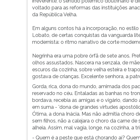
sucessivas
leitura
irreverente, o sentido polêmico doutrinário e di
foram
pressione
voltado para as reformas das instituições ana
acolhendo
TAB
da República Velha.
novos
e
textos....
depois
Em alguns contos há a incorporação, no estilo
F.
Lobato, de certas conquistas da vanguarda lite
Para
modernista: o ritmo narrativo de corte moderno 
pausar
a
Negrinha era uma pobre órfã de sete anos. Pre
leitura
olhos assustados. Nascera na senzala, de mãe 
pressione
escuros da cozinha, sobre velha esteira e tra
D
gostava de crianças. Excelente senhora, a patr
(primeira
Gorda, rica, dona do mundo, amimada dos padr
tecla
reservado no céu. Entaladas as banhas no trono
à
bordava, recebia as amigas e o vigário, dando
esquerda
em suma - 'dona de grandes virtudes apostólicas
do
Ótima, a dona Inácia. Mas não admitia choro de
F),
sem filhos, não a calejara o choro da carne de
para
alheia. Assim, mal vagia, longe, na cozinha, a tr
continuar
- Quem é a peste que está chorando aí? Quem h
pressione