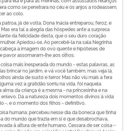
a para ela e para as meninas, com assustados relanços
... era como se penetrara no céu e os anjos a rodeassem,
cer ao colo.
atroa, já de volta. Dona Inácia entreparou, feroz, e
 Mas era tal a alegria das hóspedes ante a surpresa
diante da felicidade desta, que o seu duro coração
i mulher. Apiedou-se. Ao percebê-la na sala Negrinha
a cabeça a imagem do ovo quente e hipóteses de
 de pavor assomaram-lhe aos olhos.
a coisa mais inesperada do mundo - estas palavras, as
das brincar no jardim, e vá você também, mas veja lá,
lhos ainda de susto e terror. Mas não viu mais a fera
guma vez a gratidão sorriu na vida, foi naquela
s a alma da criança é a mesma - na princesinha e na
enlevo. Dá a natureza dois momentos divinos à vida
-, e o momento dos filhos - definitivo.
 coisa humana, percebeu nesse dia da boneca que tinha
sa do mundo que trazia em si e que desabrochava,
elevada à altura de ente humano. Cessara de ser coisa -