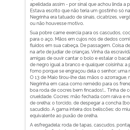
F
apelidada assim - por sinal que achou linda a 
para
Estava escrito que não teria um gostinho só na
ouvir
Negrinha era tatuado de sinais, cicatrizes, ve
essa
ou não houvesse motivo.
instrução
Sua pobre carne exercia para os cascudos, co
novamente.
para o aço. Mãos em cujos nós de dedos comi
fluidos em sua cabeça. De passagem. Coisa de ri
na arte de judiar de crianças. Vinha da escravi
amigas de ouvir cantar o bolo e estalar o bac
de negro igual a branco e qualquer coisinha: a
forno porque se engraçou dela o senhor; uma no
O 13 de Maio tirou-lhe das mãos o azorrague, 
Negrinha em casa como remédio para os frenesi
boa roda de cocres bem fincados!... Tinha de co
crueldade. Cocres: mão fechada com raiva e 
de orelha: o torcido, de despegar a concha [b
sacudido. A gama inteira dos beliscões: do mi
equivalente ao puxão de orelha.
A esfregadela: roda de tapas, cascudos, ponta