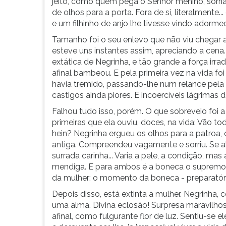
jeito, como quem pega o Senhor menino, sorri
de olhos para a porta. Fora de si, literalmente
e um filhinho de anjo lhe tivesse vindo adorme
Tamanho foi o seu enlevo que não viu chegar a p
esteve uns instantes assim, apreciando a cena.
extática de Negrinha, e tão grande a força irra
afinal bambeou. E pela primeira vez na vida fo
havia tremido, passando-lhe num relance pel
castigos ainda piores. E incoercíveis lágrimas
Falhou tudo isso, porém. O que sobreveio foi 
primeiras que ela ouviu, doces, na vida: Vão to
hein? Negrinha ergueu os olhos para a patroa, o
antiga. Compreendeu vagamente e sorriu. Se al
surrada carinha... Varia a pele, a condição, ma
mendiga. E para ambos é a boneca o supremo 
da mulher: o momento da boneca - preparatório 
Depois disso, está extinta a mulher. Negrinha,
uma alma. Divina eclosão! Surpresa maravilho
afinal, como fulgurante flor de luz. Sentiu-se 