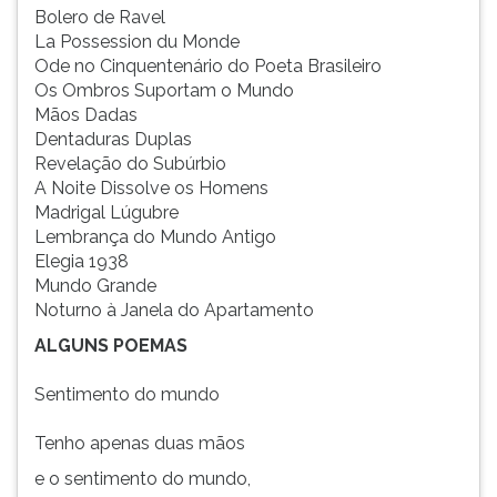
(primeira
Bolero de Ravel
tecla
La Possession du Monde
à
Ode no Cinquentenário do Poeta Brasileiro
direita
Os Ombros Suportam o Mundo
do
Mãos Dadas
F).
Dentaduras Duplas
Para
Revelação do Subúrbio
ir
A Noite Dissolve os Homens
ao
Madrigal Lúgubre
menu
Lembrança do Mundo Antigo
principal
Elegia 1938
pressione
Mundo Grande
a
Noturno à Janela do Apartamento
tecla
ALGUNS POEMAS
J
e
Sentimento do mundo
depois
F.
Tenho apenas duas mãos
Pressione
F
e o sentimento do mundo,
para