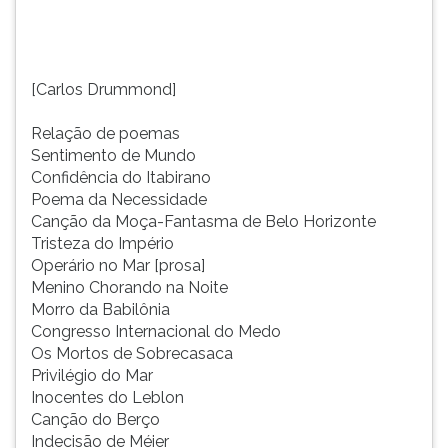
TAB
e
depois
F.
[Carlos Drummond]
Para
pausar
Relação de poemas
a
Sentimento de Mundo
leitura
Confidência do Itabirano
pressione
Poema da Necessidade
D
Canção da Moça-Fantasma de Belo Horizonte
(primeira
Tristeza do Império
tecla
Operário no Mar [prosa]
à
Menino Chorando na Noite
esquerda
Morro da Babilônia
do
Congresso Internacional do Medo
F),
Os Mortos de Sobrecasaca
para
Privilégio do Mar
continuar
Inocentes do Leblon
pressione
Canção do Berço
G
Indecisão de Méier