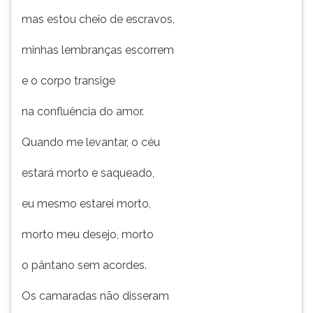
ouvir
mas estou cheio de escravos,
essa
instrução
minhas lembranças escorrem
novamente.
e o corpo transige
na confluência do amor.
Quando me levantar, o céu
estará morto e saqueado,
eu mesmo estarei morto,
morto meu desejo, morto
o pântano sem acordes.
Os camaradas não disseram