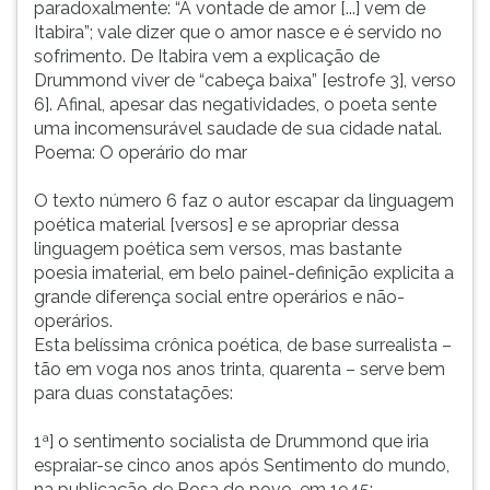
paradoxalmente: “A vontade de amor [...] vem de
Itabira”; vale dizer que o amor nasce e é servido no
sofrimento. De Itabira vem a explicação de
Drummond viver de “cabeça baixa” [estrofe 3], verso
6]. Afinal, apesar das negatividades, o poeta sente
uma incomensurável saudade de sua cidade natal.
Poema: O operário do mar
O texto número 6 faz o autor escapar da linguagem
poética material [versos] e se apropriar dessa
linguagem poética sem versos, mas bastante
poesia imaterial, em belo painel-definição explicita a
grande diferença social entre operários e não-
operários.
Esta belíssima crônica poética, de base surrealista –
tão em voga nos anos trinta, quarenta – serve bem
para duas constatações:
1ª] o sentimento socialista de Drummond que iria
espraiar-se cinco anos após Sentimento do mundo,
na publicação de Rosa do povo, em 1945;