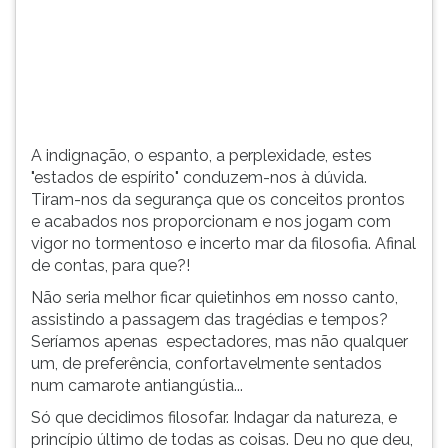
segurança
TAB
que
e
os
depois
conceitos
F.
prontos
Para
e
pausar
acabados
a
A indignação, o espanto, a perplexidade, estes
nos
leitura
"estados de espírito" conduzem-nos à dúvida.
proporcionam
pressione
Tiram-nos da segurança que os conceitos prontos
e
D
e acabados nos proporcionam e nos jogam com
nos
(primeira
vigor no tormentoso e incerto mar da filosofia. Afinal
jogam
tecla
de contas, para que?!
com
à
Não seria melhor ficar quietinhos em nosso canto,
vigor
esquerda
assistindo a passagem das tragédias e tempos?
no
do
Seríamos apenas espectadores, mas não qualquer
tormentoso
F),
um, de preferência, confortavelmente sentados
e
para
num camarote antiangústia...
incerto
continuar
mar
pressione
Só que decidimos filosofar. Indagar da natureza, e
da
G
princípio último de todas as coisas. Deu no que deu,