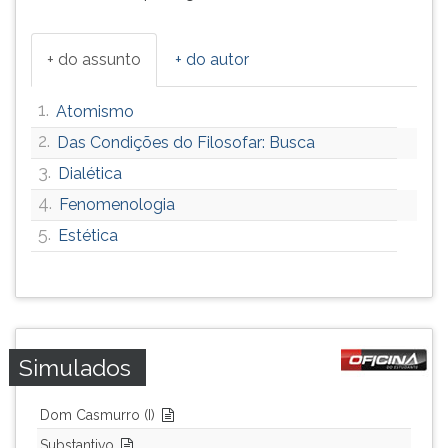
ouvir
essa
+ do assunto
+ do autor
instrução
novamente.
1.
Atomismo
2.
Das Condições do Filosofar: Busca
3.
Dialética
4.
Fenomenologia
5.
Estética
Simulados
Dom Casmurro (I)
Substantivo