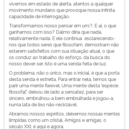
filosofia.
(primeira
vivemos em estado de alerta, atentos a qualquer
Afinal
tecla
movimento mundano que provoque nossa infinita
de
à
capacidade de interrogação.
contas,
direita
Transformamos nosso pensar em um:?. E aí, o que
para
do
ganhamos com isso? Dalmo diria que nada,
que?!
F).
relativamente nada. E ele continua esclarecendo-
Não
Para
nos que todos seres que filosofam, demostram não
seria
ir
estarem satisfeitos com sua situação atual, o que
melhor
ao
os conduz ao trabalho do esforço, da busca do
ficar
menu
nosso dever-ser. Isto é uma senda feita de luz.
quietinhos
principal
em
pressione
O problema, não o único, mas o inicial, é que a porta
nosso
a
desta senda é estreita. Para entrar nela, temos que
canto,
tecla
parir uma mente flexível. Uma mente desta "espécie
assistindo
J
filosofal", deixou de lado a sensatez, para ser
a
e
sincero, embrulhou-a bem embrulhada e jogou-a,
passagem
depois
numa lata de lixo não-reciclável.
d
F.
Abramos nossos espíritos, deixemos nossas mentes
Pressione
límpidas como um cristal. Amigos e amigas, o
F
século XXI, é aqui e agora.
para