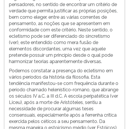
foi
(primeira
pensadores, no sentido de encontrar um critério de
Diógenes
tecla
verdade que permita justificar as próprias posições,
Laércio
à
bem como eleger, entre as várias correntes de
(ver),
direita
pensamento, as noções que se apresentem em
referindo-
do
conformidade com este critério. Neste sentido, o
se
F).
ecletismo pode ser diferenciado do sincretismo
a
Para
(ver), este entendido como mera fusão de
Potamão
ir
elementos discordantes, uma vez que aquele
de
ao
pretende possuir um princípio desde o qual pode
Alexandria,
menu
harmonizar teorias aparentemente diversas.
principal
Podemos constatar a presença do ecletismo em
pressione
vários períodos da história da filosofia. Esta
a
tendência manifestou-se com frequência durante o
tecla
período chamado helenístico-romano, que abrange
J
os séculos IV a.C. a III d.C. A escola peripatética (ver
e
Liceu), após a morte de Aristóteles, sentiu a
depois
necessidade de procurar algumas teses
F.
consensuais, especialmente após a ferrenha crítica
Pressione
exercida pelos céticos a seu pensamento. Da
F
mesma maneira o estoicismo médio (ver Estóicos),
para