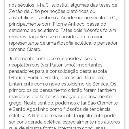
nos séculos II-I a.C., substitui algumas das teses de
ouvir
Zenão de Cítio por noções platônicas ou
essa
aristotélicas. Também a Academia, no século I a.C.,
instrução
principalmente com Fílon e Antíoco, passa do
novamente.
ceticismo ao ecletismo. Estes dois filósofos foram
mestres daquele que é considerado o maior
representante de uma filosofia eclética, o pensador
romano Cícero.
Juntamente com Cícero, considera-se os
neoplatônicos (ver Platonismo) importantes
pensadores para a consolidação desta escola
(Plotino, Porfírio, Proclo, Damascio, Jâmblico),
juntamente com o novo estoicismo de Sêneca. Os
primórdios do pensamento cristão foram também
marcados por forte assimilação do pensamento
grego. Neste sentido, podemos citar São Clemente
e Santo Agostinho como filósofos de tendência
eclética. A filosofia renascentista igualmente pode
ser considerada eclética, especialmente nos autores
que, de alguma forma, intentaram conciliar as