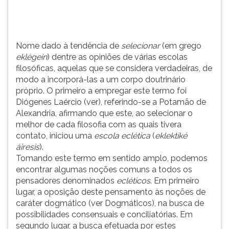
que
TAB
se
e
considera
depois
verdadeiras,
F.
Nome dado à tendência de
selecionar
(em grego
de
Para
eklégein
) dentre as opiniões de várias escolas
modo
pausar
filosóficas, aquelas que se considera verdadeiras, de
a
a
modo a incorporá-las a um corpo doutrinário
incorporá-
leitura
próprio. O primeiro a empregar este termo foi
las
pressione
Diógenes Laércio (ver), referindo-se a Potamão de
a
D
Alexandria, afirmando que este, ao selecionar o
um
(primeira
melhor de cada filosofia com as quais tivera
corpo
tecla
contato, iniciou uma
escola eclética
(
eklektiké
doutrinário
à
áiresis
).
próprio.
esquerda
Tomando este termo em sentido amplo, podemos
O
do
encontrar algumas noções comuns a todos os
primeiro
F),
pensadores denominados
ecléticos
. Em primeiro
a
para
lugar, a oposição deste pensamento às noções de
empregar
continuar
caráter dogmático (ver Dogmáticos), na busca de
este
pressione
possibilidades consensuais e conciliatórias. Em
termo
G
segundo lugar, a busca efetuada por estes